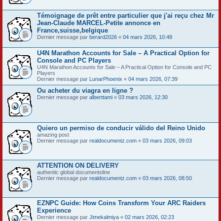
Témoignage de prêt entre particulier que j'ai reçu chez Mr
Jean-Claude MARCEL-Petite annonce en
France,suisse,belgique
Dernier message par
berard2026
«
04 mars 2026, 10:48
U4N Marathon Accounts for Sale – A Practical Option for
Console and PC Players
U4N Marathon Accounts for Sale – A Practical Option for Console and PC
Players
Dernier message par
LunarPhoenix
«
04 mars 2026, 07:39
Ou acheter du viagra en ligne ?
Dernier message par
alberttami
«
03 mars 2026, 12:30
Quiero un permiso de conducir válido del Reino Unido
amazing post
Dernier message par
realdocumentz.com
«
03 mars 2026, 09:03
ATTENTION ON DELIVERY
authentic global documentsline
Dernier message par
realdocumentz.com
«
03 mars 2026, 08:50
EZNPC Guide: How Coins Transform Your ARC Raiders
Experience
Dernier message par
Jimekalmiya
«
02 mars 2026, 02:23