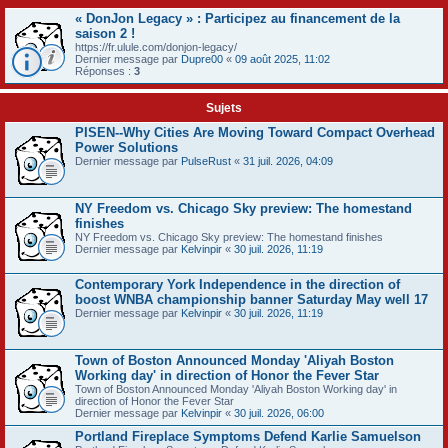
« DonJon Legacy » : Participez au financement de la
saison 2 !
https://fr.ulule.com/donjon-legacy/
Dernier message par
Dupre00
«
09 août 2025, 11:02
Réponses :
3
Sujets
PISEN--Why Cities Are Moving Toward Compact Overhead
Power Solutions
Dernier message par
PulseRust
«
31 juil. 2026, 04:09
NY Freedom vs. Chicago Sky preview: The homestand
finishes
NY Freedom vs. Chicago Sky preview: The homestand finishes
Dernier message par
Kelvinpir
«
30 juil. 2026, 11:19
Contemporary York Independence in the direction of
boost WNBA championship banner Saturday May well 17
Dernier message par
Kelvinpir
«
30 juil. 2026, 11:19
Town of Boston Announced Monday 'Aliyah Boston
Working day' in direction of Honor the Fever Star
Town of Boston Announced Monday 'Aliyah Boston Working day' in
direction of Honor the Fever Star
Dernier message par
Kelvinpir
«
30 juil. 2026, 06:00
Portland Fireplace Symptoms Defend Karlie Samuelson