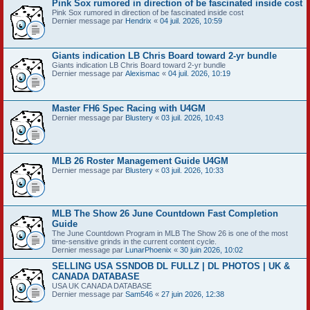
Pink Sox rumored in direction of be fascinated inside cost
Pink Sox rumored in direction of be fascinated inside cost
Dernier message par
Hendrix
«
04 juil. 2026, 10:59
Giants indication LB Chris Board toward 2-yr bundle
Giants indication LB Chris Board toward 2-yr bundle
Dernier message par
Alexismac
«
04 juil. 2026, 10:19
Master FH6 Spec Racing with U4GM
Dernier message par
Blustery
«
03 juil. 2026, 10:43
MLB 26 Roster Management Guide U4GM
Dernier message par
Blustery
«
03 juil. 2026, 10:33
MLB The Show 26 June Countdown Fast Completion
Guide
The June Countdown Program in MLB The Show 26 is one of the most
time-sensitive grinds in the current content cycle.
Dernier message par
LunarPhoenix
«
30 juin 2026, 10:02
SELLING USA SSNDOB DL FULLZ | DL PHOTOS | UK &
CANADA DATABASE
USA UK CANADA DATABASE
Dernier message par
Sam546
«
27 juin 2026, 12:38