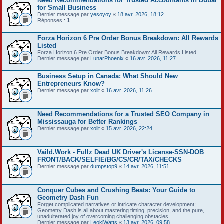
Need Recommendations for Trusted Accountants in Dubai
for Small Business
Dernier message par
yesoyoy
«
18 avr. 2026, 18:12
Réponses :
1
Forza Horizon 6 Pre Order Bonus Breakdown: All Rewards
Listed
Forza Horizon 6 Pre Order Bonus Breakdown: All Rewards Listed
Dernier message par
LunarPhoenix
«
16 avr. 2026, 11:27
Business Setup in Canada: What Should New
Entrepreneurs Know?
Dernier message par
xolit
«
16 avr. 2026, 11:26
Need Recommendations for a Trusted SEO Company in
Mississauga for Better Rankings
Dernier message par
xolit
«
15 avr. 2026, 22:24
Vaild.Work - Fullz Dead UK Driver's License-SSN-DOB
FRONT/BACK/SELFIE/BG/CS/CR/TAX/CHECKS
Dernier message par
dumpstop9
«
14 avr. 2026, 11:51
Conquer Cubes and Crushing Beats: Your Guide to
Geometry Dash Fun
Forget complicated narratives or intricate character development;
Geometry Dash is all about mastering timing, precision, and the pure,
unadulterated joy of overcoming challenging obstacles.
Dernier message par
LeokiWatts
«
13 avr. 2026, 09:58