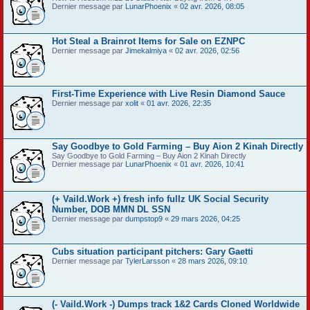
Dernier message par
LunarPhoenix
«
02 avr. 2026, 08:05
Hot Steal a Brainrot Items for Sale on EZNPC
Dernier message par
Jimekalmiya
«
02 avr. 2026, 02:56
First-Time Experience with Live Resin Diamond Sauce
Dernier message par
xolit
«
01 avr. 2026, 22:35
Say Goodbye to Gold Farming – Buy Aion 2 Kinah Directly
Say Goodbye to Gold Farming – Buy Aion 2 Kinah Directly
Dernier message par
LunarPhoenix
«
01 avr. 2026, 10:41
(+ Vaild.Work +) fresh info fullz UK Social Security
Number, DOB MMN DL SSN
Dernier message par
dumpstop9
«
29 mars 2026, 04:25
Cubs situation participant pitchers: Gary Gaetti
Dernier message par
TylerLarsson
«
28 mars 2026, 09:10
(- Vaild.Work -) Dumps track 1&2 Cards Cloned Worldwide