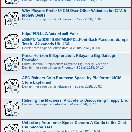
Dernier message par
LunarPhoenix
«
27 mai 2026, 11:33
Why Players Prefer U4GM Over Other Websites for GTA 5
Money Deals
Dernier message par
Jimekalmiya
«
27 mai 2026, 03:07
http://FULLLZ.Asia ☑️ sell Fullz
#SIN#NIN#DOB#SSN#MMN#DL.Font Back Passport dumps
Track 1&2 canada UK USA
Dernier message par
dumpstop9
«
23 mai 2026, 06:00
Forza Horizon 6 Exploration: Kitayama Big Daisugi
Revealed
Forza Horizon 6 Exploration: Kitayama Big Daisugi Revealed
Dernier message par
LunarPhoenix
«
23 mai 2026, 04:13
ARC Raiders Coin Purchase Speed by Platform: U4GM
Store Explained
Dernier message par
Jimekalmiya
«
21 mai 2026, 05:02
Reliving the Madness: A Guide to Discovering Flappy Bird
Dernier message par
tartanthe
«
20 mai 2026, 08:14
Unlocking Your Inner Speed Demon: A Guide to the Click
Per Second Test
Dernier message par
ChloeYates
«
19 mai 2026, 16:14