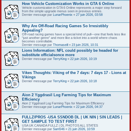
How Vehicle Customization Works in GTA 6 Online
Vehicle customization in GTA 6 Online represents a major step forward
from the simple upgrade menus seen in previous entries.
Dernier message par
LunarPhoenix
«
27 juin 2026, 03:58
Why Are Off-Road Racing Games So Irresistibly
Appealing?
Off-road racing games have a special kind of pull—one that feels less like
“just another genre” and more like a ticket into a world where chaos
becomes controllable.
Dernier message par
Thomaseill
«
23 juin 2026, 10:31
Lions Information: NFL could possibly be headed for
substitute officialsonce more
Dernier message par
TerryKing
«
22 juin 2026, 10:19
Vikes Thoughts: Viking of the 7 days: 7 days 17 - Lions at
Vikings
Dernier message par
TerryKing
«
22 juin 2026, 10:18
Aion 2 Yggdrasil Log Farming Tips for Maximum
Efficiency
Aion 2 Yggdrasil Log Farming Tips for Maximum Efficiency
Dernier message par
LunarPhoenix
«
22 juin 2026, 04:37
FULLZ/PROS -USA SSNDOB DL | UK NIN | SIN LEADS |
GET SAMPLE TO TEST FIRST
USA UK CANADA FULLZ | DL PHOTOS ALL STATES
Dernier message par
Sam546
«
21 juin 2026, 10:59