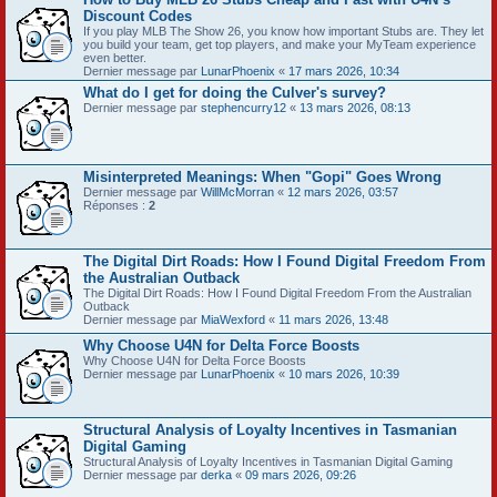
Discount Codes
If you play MLB The Show 26, you know how important Stubs are. They let
you build your team, get top players, and make your MyTeam experience
even better.
Dernier message par
LunarPhoenix
«
17 mars 2026, 10:34
What do I get for doing the Culver's survey?
Dernier message par
stephencurry12
«
13 mars 2026, 08:13
Misinterpreted Meanings: When "Gopi" Goes Wrong
Dernier message par
WillMcMorran
«
12 mars 2026, 03:57
Réponses :
2
The Digital Dirt Roads: How I Found Digital Freedom From
the Australian Outback
The Digital Dirt Roads: How I Found Digital Freedom From the Australian
Outback
Dernier message par
MiaWexford
«
11 mars 2026, 13:48
Why Choose U4N for Delta Force Boosts
Why Choose U4N for Delta Force Boosts
Dernier message par
LunarPhoenix
«
10 mars 2026, 10:39
Structural Analysis of Loyalty Incentives in Tasmanian
Digital Gaming
Structural Analysis of Loyalty Incentives in Tasmanian Digital Gaming
Dernier message par
derka
«
09 mars 2026, 09:26