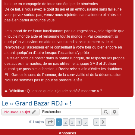
ludique en compagnie de toute son équipe de bénévoles.
De ce fait, si vous avez le goût du jeu et un enthousiasme sans faille, ne
vous privez surtout pas, venez nous rejoindre sans attendre et n’hésitez
pas à en parler autour de vous !
Le support de ce forum fonctionnant par « autogestion », cela signifie que
« tout le monde aide et renseigne tout le monde ». Par conséquent, si
quelqu'un vous vient en aide ou vous rend service, remerciez-le et
renvoyez-lui l'ascenseur en le conseillant à votre tour ou bien encore en
aidant quelqu'un d'autre lorsque l'occasion s'y prête.
Faites en sorte de poster dans la bonne rubrique, de respecter les propos
des autres internautes, de ne pas utiliser le langage SMS et d'utiliser
autant que possible la fonction «
Recherche
» afin d'éviter les doublons.
Et... Gardez le sens de l'humour, de la convivialité et de la décontraction.
Nous ne sommes pas ici pour se prendre la tête.
➯
Définition : Qu’est-ce que le « jeu de société moderne » ?
Le « Grand Bazar RDJ » !
Rechercher
Recherch
Nouveau sujet
Page
1
sur
7
1
2
3
4
5
7
Suivant
611 sujets
…
Annonces