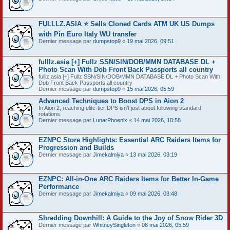
FULLLZ.ASIA ⭐️ Sells Cloned Cards ATM UK US Dumps
with Pin Euro Italy WU transfer
Dernier message par
dumpstop9
«
19 mai 2026, 09:51
fulllz.asia [+] Fullz SSN/SIN/DOB/MMN DATABASE DL +
Photo Scan With Dob Front Back Passports all country
fulllz.asia [+] Fullz SSN/SIN/DOB/MMN DATABASE DL + Photo Scan With
Dob Front Back Passports all country
Dernier message par
dumpstop9
«
15 mai 2026, 05:59
Advanced Techniques to Boost DPS in Aion 2
In Aion 2, reaching elite-tier DPS isn’t just about following standard
rotations.
Dernier message par
LunarPhoenix
«
14 mai 2026, 10:58
EZNPC Store Highlights: Essential ARC Raiders Items for
Progression and Builds
Dernier message par
Jimekalmiya
«
13 mai 2026, 03:19
EZNPC: All-in-One ARC Raiders Items for Better In-Game
Performance
Dernier message par
Jimekalmiya
«
09 mai 2026, 03:48
Shredding Downhill: A Guide to the Joy of Snow Rider 3D
Dernier message par
WhitneySingleton
«
08 mai 2026, 05:59