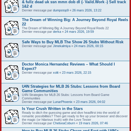
& fullz dead uk ssn mmn dob dl (- Vaild.Work -) Sell track
1&2 d
Dernier message par
dumpstop9
«
26 mars 2026, 13:22
The Dream of Winning Big: A Journey Beyond Royal Reels
22
The Dream of Winning Big: A Journey Beyond Royal Reels 22
Dernier message par
derka
«
24 mars 2026, 19:59
Safe Ways to Buy MLB The Show 26 Stubs Without Risk
Dernier message par
Jimekalmiya
«
24 mars 2026, 00:15
Doctor Monica Hernandez Reviews – What Should I
Expect?
Dernier message par
xolit
«
23 mars 2026, 22:15
U4N Strategies for MLB 26 Stubs: Lessons from Board
Game Communities
U4N Strategies for MLB 26 Stubs: Lessons from Board Game
Communities
Dernier message par
LunarPhoenix
«
23 mars 2026, 04:02
Is Your Crush Written in the Stars
Ready to ditch the guessing game and dive headfirst into the world of
romantic possibilities? Then get ready to fire up your browser and discover
the magic (or hilarious truth) with the Love Tester
Dernier message par
ChelseaCoburn
«
19 mars 2026, 07:46
How to Buy MLB 26 Stubs Cheap and Fast with U4N’s