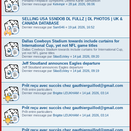
Portland Fireplace Symptoms Defend Karlie Samuelson
Dernier message par
Kelvinpir
«
28 juil. 2026, 06:06
SELLING USA SSNDOB DL FULLZ | DL PHOTOS | UK &
CANADA DATABASE
Dernier message par
Sam546
«
19 juil. 2026, 16:52
Dallas Cowboys Stadium towards include curtains for
International Cup, yet not NFL game titles
Dallas Cowboys Stadium towards include curtains for International Cup,
yet not NFL game titles
Dernier message par
SilasEckley
«
14 juil. 2026, 09:20
Jeff Stoutland announces Eagles departure
Jeff Stoutland announces Eagles departure
Dernier message par
SilasEckley
«
14 juil. 2026, 09:19
Prêt reçu avec succès chez gauthierguillod@gmail.com
Prêt entre particuliers
Dernier message par
Brigitte LEUKHAM
«
14 juil. 2026, 03:14
Prêt reçu avec succès chez gauthierguillod@gmail.com
Prêt entre particuliers
Dernier message par
Brigitte LEUKHAM
«
14 juil. 2026, 03:14
Prêt reçu avec succès chez gauthierguillod@gmail.com