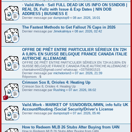
· Vaild.Work · Sell FULL DEAD UK US INFO ON SSNDOB |
REAL DL Fullz with Issue & Exp Dates | NIN DOB
ADDRESS | BUSINESS E
Dernier message par
dumpstop9
«
08 avr. 2026, 16:01
The Fastest Methods to Get Fallout 76 Caps in 2026
Dernier message par
Jimekalmiya
«
08 avr. 2026, 02:42
OFFRE DE PRÊT ENTRE PARTICULIER SÉRIEUX EN 72H
A 0,80% EN SUISSE BELGIQUE FRANCE CANADA ITALIE
AUTRICHE ALLEMAGNE
OFFRE DE PRÊT ENTRE PARTICULIER SÉRIEUX EN 72H A 0,80% EN
SUISSE BELGIQUE FRANCE CANADA ITALIE AUTRICHE ALLEMAGNE /
chantalnorin02@gmail.com// whatssap: +33756901515
Dernier message par
michelorion3
«
07 avr. 2026, 21:39
Réponses :
5
Crimson Sox 8, Orioles 4: Heating Up
Crimson Sox 8, Orioles 4: Heating Up
Dernier message par
Rushing
«
07 avr. 2026, 06:02
Vaild.Work - MARKET OF SSN/DOB/DL/MMN, info fullz UK
Account/Routing /Social Security/Driver's License
Dernier message par
dumpstop9
«
07 avr. 2026, 05:46
How to Redeem MLB 26 Stubs After Buying from U4N
How to Redeem MLB 26 Stubs After Buying from U4N