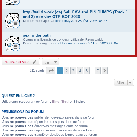
http://vaild.work (<>) Sell CVV and PIN DUMPS (Track 1
and 2) non vbv OTP BOT 2026
Dernier message par
lonmemay79
«
28 févr. 2026, 04:46
sex in the bath
Quiero una licencia de conducir válida del Reino Unido:
Dernier message par
realdocumentz.com
«
27 févr. 2026, 08:04
Nouveau sujet
Page
1
sur
7
1
2
3
4
5
7
Suivant
611 sujets
…
Aller
QUI EST EN LIGNE ?
Utilisateurs parcourant ce forum :
Bing [Bot]
et 3 invités
PERMISSIONS DU FORUM
Vous
ne pouvez pas
publier de nouveaux sujets dans ce forum
Vous
ne pouvez pas
répondre aux sujets dans ce forum
Vous
ne pouvez pas
éditer vos messages dans ce forum
Vous
ne pouvez pas
supprimer vos messages dans ce forum
Vous
ne pouvez pas
transférer de pièces jointes dans ce forum