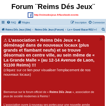
Forum ¨Reims Dés Jeux¨
http://reimsdesjeux.fr/facebook-events
FAQ
Règles
Inscription
Connexion
Reims Dés Jeux (Site)
Reims Dés Jeux (Forum)
Le « Grand Bazar RDJ » !
⚠
L’association « Reims Dés Jeux » a
déménagé dans de nouveaux locaux (plus
grands et flambant neufs) et se trouve
désormais en centre ville, au sein même de «
La Grande Malle » (au 12-14 Avenue de Laon,
51100 Reims) !!!
(cliquez sur ce lien pour visualiser l'emplacement de nos
nouveaux locaux)
)
Bienvenue sur le forum officiel de «
Reims Dés Jeux
», association de
jeux de société modernes à Reims !
L’association ouvre à nouveau ses portes pour une nouvelle année