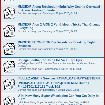
MMOEXP Arena Breakout: Infinite:Why Gear Is Overrated
in Arena Breakout Infinite
Dernier message par
Damnmy
«
21 juin 2026, 04:24
MMOEXP Aion 2:AION 2 Pet & Mount Tricks That Change
Everything
Dernier message par
Damnmy
«
21 juin 2026, 04:23
MMOEXP FC 26:FC 26 Pro Secrets for Breaking Tight
Defenses
Dernier message par
Damnmy
«
21 juin 2026, 04:21
College Football 27 Coins for Sale: Top Tips
In College Football 27 Ultimate Team, coins are the backbone of team
building.
Dernier message par
LunarPhoenix
«
13 juin 2026, 10:30
[FULLLZ.ASIA] ⭐️ Services PAYPAL,CASHAPP,WESTERN
UNION(SAFE AND FAST 100%)Fresh base Dumps
Pin'101'201'212'121 Track 1&2
Dernier message par
dumpstop9
«
28 mai 2026, 12:56
U4N: How Many Super Wheelspins Can You Get Daily in
FH6?
U4N: How Many Super Wheelspins Can You Get Daily in FH6?