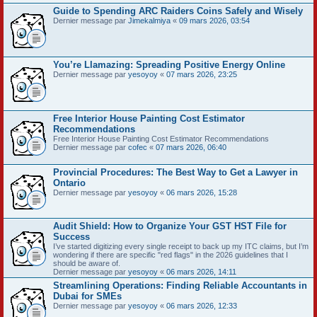
Guide to Spending ARC Raiders Coins Safely and Wisely
Dernier message par
Jimekalmiya
«
09 mars 2026, 03:54
You’re Llamazing: Spreading Positive Energy Online
Dernier message par
yesoyoy
«
07 mars 2026, 23:25
Free Interior House Painting Cost Estimator
Recommendations
Free Interior House Painting Cost Estimator Recommendations
Dernier message par
cofec
«
07 mars 2026, 06:40
Provincial Procedures: The Best Way to Get a Lawyer in
Ontario
Dernier message par
yesoyoy
«
06 mars 2026, 15:28
Audit Shield: How to Organize Your GST HST File for
Success
I’ve started digitizing every single receipt to back up my ITC claims, but I’m
wondering if there are specific "red flags" in the 2026 guidelines that I
should be aware of.
Dernier message par
yesoyoy
«
06 mars 2026, 14:11
Streamlining Operations: Finding Reliable Accountants in
Dubai for SMEs
Dernier message par
yesoyoy
«
06 mars 2026, 12:33