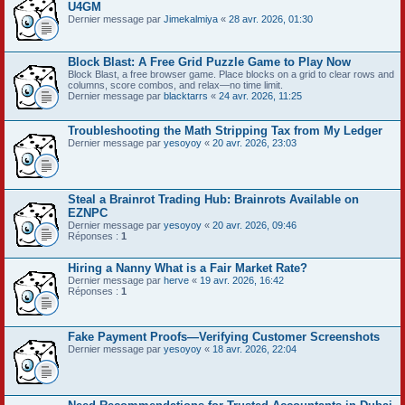
U4GM
Dernier message par
Jimekalmiya
«
28 avr. 2026, 01:30
Block Blast: A Free Grid Puzzle Game to Play Now
Block Blast, a free browser game. Place blocks on a grid to clear rows and
columns, score combos, and relax—no time limit.
Dernier message par
blacktarrs
«
24 avr. 2026, 11:25
Troubleshooting the Math Stripping Tax from My Ledger
Dernier message par
yesoyoy
«
20 avr. 2026, 23:03
Steal a Brainrot Trading Hub: Brainrots Available on
EZNPC
Dernier message par
yesoyoy
«
20 avr. 2026, 09:46
Réponses :
1
Hiring a Nanny What is a Fair Market Rate?
Dernier message par
herve
«
19 avr. 2026, 16:42
Réponses :
1
Fake Payment Proofs—Verifying Customer Screenshots
Dernier message par
yesoyoy
«
18 avr. 2026, 22:04