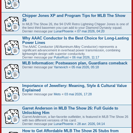
Chipper Jones XP and Program Tips for MLB The Show
26
In MLB The Show 26, the 94 OVR Retro Lightning Chipper Jones is one of
the best third basemen you can add to your Diamond Dynasty squad.
Dernier message par
LunarPhoenix
«
07 mai 2026, 04:20
Why AAAC Conductor Is the Best Choice for Long-Lasting
Power Lines
The AAAC Conductor (All Aluminum Alloy Conductor) represents a
significant advancement in overhead power transmission, combining
lightweight design with superior conductivity.
Dernier message par
PulseRust
«
06 mai 2026, 11:17
MLB Information: Postseason plan, Guardians comeback
Dernier message par
Yarnevich
«
05 mai 2026, 05:18
Importance of Jewellery: Meaning, Style & Cultural Value
Explained
Dernier message par
Mets
«
03 mai 2026, 17:28
Garret Anderson in MLB The Show 26: Full Guide to
Unlocking Him
Garret Anderson, a fan-favorite outfielder, is featured in MLB The Show 26
with two different versions of his card.
Dernier message par
LunarPhoenix
«
28 avr. 2026, 04:14
How to Get Affordable MLB The Show 26 Stubs from