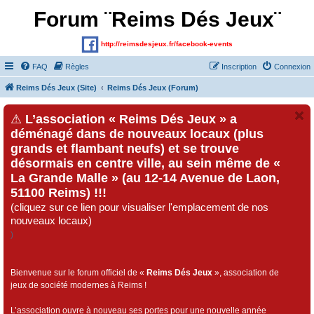
Forum ¨Reims Dés Jeux¨
http://reimsdesjeux.fr/facebook-events
FAQ
Règles
Inscription
Connexion
Reims Dés Jeux (Site)
Reims Dés Jeux (Forum)
⚠
L’association « Reims Dés Jeux » a
déménagé dans de nouveaux locaux (plus
grands et flambant neufs) et se trouve
désormais en centre ville, au sein même de «
La Grande Malle » (au 12-14 Avenue de Laon,
51100 Reims) !!!
(cliquez sur ce lien pour visualiser l'emplacement de nos
nouveaux locaux)
)
Bienvenue sur le forum officiel de «
Reims Dés Jeux
», association de
jeux de société modernes à Reims !
L’association ouvre à nouveau ses portes pour une nouvelle année