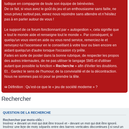
ludique en compagnie de toute son équipe de bénévoles.
De ce fait, si vous avez le goût du jeu et un enthousiasme sans faille, ne
vous privez surtout pas, venez nous rejoindre sans attendre et n’hésitez
pas à en parler autour de vous !
Le support de ce forum fonctionnant par « autogestion », cela signifie que
« tout le monde aide et renseigne tout le monde ». Par conséquent, si
quelqu'un vous vient en aide ou vous rend service, remerciez-le et
renvoyez-lui l'ascenseur en le conseillant à votre tour ou bien encore en
aidant quelqu'un d'autre lorsque l'occasion s'y prête.
Faites en sorte de poster dans la bonne rubrique, de respecter les propos
des autres internautes, de ne pas utiliser le langage SMS et d'utiliser
autant que possible la fonction «
Recherche
» afin d'éviter les doublons.
Et... Gardez le sens de l'humour, de la convivialité et de la décontraction.
Nous ne sommes pas ici pour se prendre la tête.
➯
Définition : Qu’est-ce que le « jeu de société moderne » ?
Rechercher
QUESTION DE LA RECHERCHE
Rechercher par mots-clés :
Insérez
+
devant un mot qui doit être trouvé et
-
devant un mot qui doit être ignoré.
Insérez une liste de mots séparés entre des barres verticales discontinues
|
si seul un