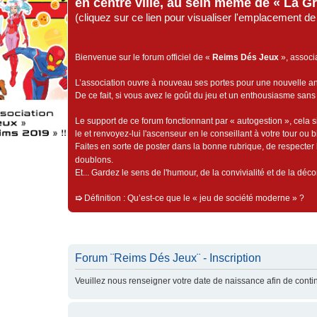
en centre ville, au sein même de « La G
(cliquez sur ce lien pour visualiser l'emplacement 
Bienvenue sur le forum officiel de «
Reims Dés Jeux
», associ
L’association ouvre à nouveau ses portes pour une nouvelle 
De ce fait, si vous avez le goût du jeu et un enthousiasme sans 
Le support de ce forum fonctionnant par « autogestion », cela s
le et renvoyez-lui l'ascenseur en le conseillant à votre tour ou 
Faites en sorte de poster dans la bonne rubrique, de respecter l
doublons.
Et... Gardez le sens de l'humour, de la convivialité et de la dé
➯
Définition : Qu’est-ce que le « jeu de société moderne » ?
Forum ¨Reims Dés Jeux¨ - Inscription
Veuillez nous renseigner votre date de naissance afin de contin