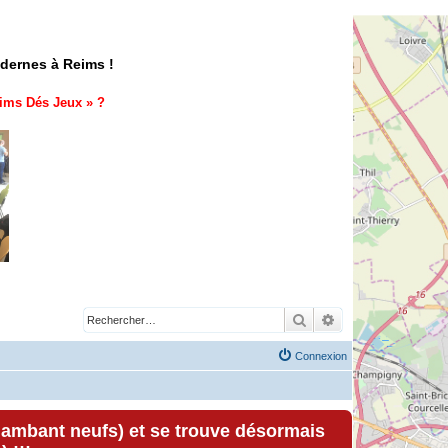
odernes à Reims !
ims Dés Jeux
» ?
Rechercher
Recherche avancé
Connexion
lambant neufs) et se trouve désormais