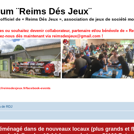
rum ¨Reims Dés Jeux¨
officiel de « Reims Dés Jeux », association de jeux de société m
es ou souhaitez devenir collaborateur, partenaire et/ou bénévole de «
Re
ez-nous dès maintenant via
reimsdesjeux@gmail.com
!
p://reimsdesjeux.fr/facebook-events
a de RDJ
déménagé dans de nouveaux locaux (plus grands et f