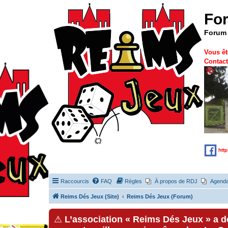
Fo
Forum 
Vous êt
Contact
htt
Raccourcis
FAQ
Règles
À propos de RDJ
Agend
Reims Dés Jeux (Site)
Reims Dés Jeux (Forum)
⚠
L’association « Reims Dés Jeux » a 