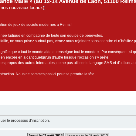
rande Malle » (au 12-14 Avenue de Laon, 51100 Reims)
de nos nouveaux locaux)
)
ation de jeux de société modernes à Reims !
année ludique en compagnie de toute son équipe de bénévoles.
faille, ne vous privez surtout pas, venez nous rejoindre sans attendre et n’hésitez 
ignifie que « tout le monde aide et renseigne tout le monde ». Par conséquent, si 
bien encore en aidant quelqu'un d'autre lorsque l'occasion s'y prête.
es propos des autres internautes, de ne pas utiliser le langage SMS et d'utiliser au
contraction. Nous ne sommes pas ici pour se prendre la tête.
uer le processus d’inscription.
Avant le 07 août 2013
Le ou après le 07 août 2013