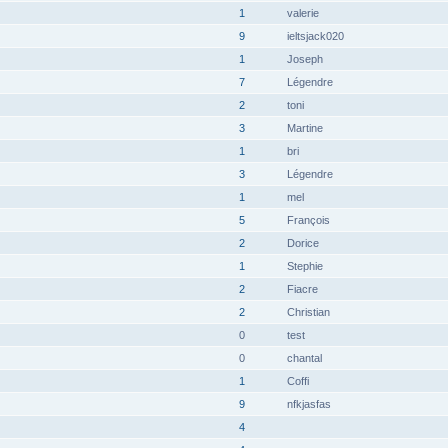
1
valerie
9
ieltsjack020
1
Joseph
7
Légendre
2
toni
3
Martine
1
bri
3
Légendre
1
mel
5
François
2
Dorice
1
Stephie
2
Fiacre
2
Christian
0
test
0
chantal
1
Coffi
9
nfkjasfas
4