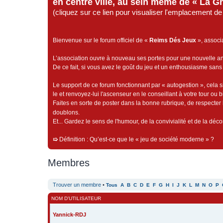
en centre ville, au sein même de « La G
(cliquez sur ce lien pour visualiser l'emplacement 
Bienvenue sur le forum officiel de «
Reims Dés Jeux
», associ
L’association ouvre à nouveau ses portes pour une nouvelle 
De ce fait, si vous avez le goût du jeu et un enthousiasme sans 
Le support de ce forum fonctionnant par « autogestion », cela s
le et renvoyez-lui l'ascenseur en le conseillant à votre tour ou 
Faites en sorte de poster dans la bonne rubrique, de respecter l
doublons.
Et... Gardez le sens de l'humour, de la convivialité et de la dé
➯
Définition : Qu’est-ce que le « jeu de société moderne » ?
Membres
Trouver un membre
•
Tous
A
B
C
D
E
F
G
H
I
J
K
L
M
N
O
P
NOM D’UTILISATEUR
Yannick-RDJ