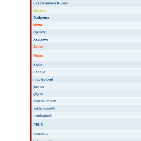
Les Dernières Runes
Guizmo
Darkynox
Miwa
cyrille51
Xavixavo
Julien
Rélos
Kallie
Fanelia
nicoleblond
jeuxloo
gilgam
duncaaureole8
saldanazoe45
mdelajunte8
RBNB
bourdin62