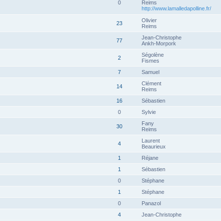
0
Reims
http://www.lamalledapolline.fr/
Olivier
23
Reims
Jean-Christophe
77
Ankh-Morpork
Ségolène
2
Fismes
7
Samuel
Clément
14
Reims
16
Sébastien
0
Sylvie
Fany
30
Reims
Laurent
4
Beaurieux
1
Réjane
1
Sébastien
0
Stéphane
1
Stéphane
0
Panazol
4
Jean-Christophe