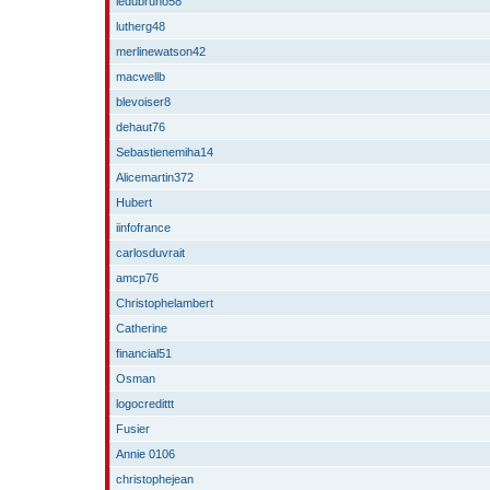
ledubruno58
lutherg48
merlinewatson42
macwellb
blevoiser8
dehaut76
Sebastienemiha14
Alicemartin372
Hubert
iinfofrance
carlosduvrait
amcp76
Christophelambert
Catherine
financial51
Osman
logocredittt
Fusier
Annie 0106
christophejean