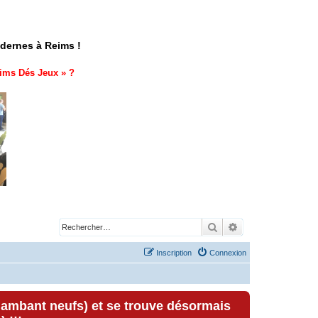
odernes à Reims !
ims Dés Jeux
» ?
Rechercher
Recherche avancé
Inscription
Connexion
lambant neufs) et se trouve désormais