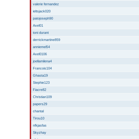
valerie fernandez
ieltsjack020
patojoseph90
Axel01
toni durant
derrickmartine859
anniemel54
Axel0106
joellamilena4
Francois104
Ghasta19
Stephie123
Fiacre82
Christian109
papers29
chantal
Tirou10
nfkjasfas
Skyzhay