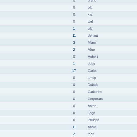
0
bruno
0
bik
0
kio
0
well
1
gik
11
dehaut
3
Miami
2
Alice
0
Hubert
1
eeec
17
Carlos
0
amcp
0
Dubois
0
Catherine
0
Corporate
0
Anton
0
Logo
0
Philippe
11
Annie
2
tech