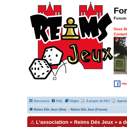
Fo
Forum 
Vous êt
Contact
htt
Raccourcis
FAQ
Règles
À propos de RDJ
Agend
Reims Dés Jeux (Site)
Reims Dés Jeux (Forum)
⚠
L’association « Reims Dés Jeux » a 