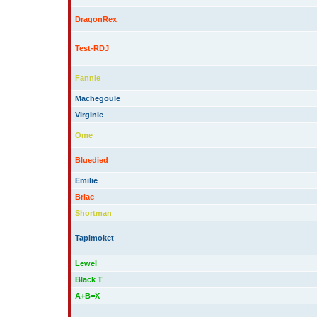
DragonRex
Test-RDJ
Fannie
Machegoule
Virginie
Ome
Bluedied
Emilie
Briac
Shortman
Tapimoket
Lewel
Black T
A+B=X