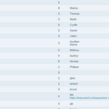
0
8
Maëva
0
Thomas
0
Maïté
0
Cyrille
2
Xavier
2
Julien
Aurélien
0
Reims
0
Mélissa
0
Audrey
5
Nicolas
1
Philippe
0
1
giles
1
lanbert
0
bruno
BN
0
https://easystock.ch/easystock-ac
0
gik