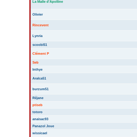
La Malle d'Apolline
Olivier
Rincevent
Lynria
scoobi51
Clément P
Seb
Inthye
Aralca51
burzum51
Réjane
ptiseb
totoro
anaisac93
Panazol Joue
wissicael