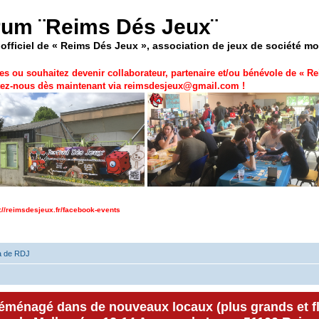
rum ¨Reims Dés Jeux¨
officiel de « Reims Dés Jeux », association de jeux de société m
es ou souhaitez devenir collaborateur, partenaire et/ou bénévole de «
Re
ez-nous dès maintenant via
reimsdesjeux@gmail.com
!
p://reimsdesjeux.fr/facebook-events
a de RDJ
déménagé dans de nouveaux locaux (plus grands et f