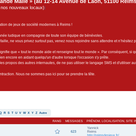
rande Malle » (au 12-14 Avenue de Laon, 51100 Reims)
de nos nouveaux locaux)
)
ation de jeux de société modernes à Reims !
année ludique en compagnie de toute son équipe de bénévoles.
faille, ne vous privez surtout pas, venez nous rejoindre sans attendre et n’hésitez 
ignifie que « tout le monde aide et renseigne tout le monde ». Par conséquent, si 
bien encore en aidant quelqu'un d'autre lorsque l'occasion s'y prête.
es propos des autres internautes, de ne pas utiliser le langage SMS et d'utiliser au
contraction. Nous ne sommes pas ici pour se prendre la tête.
Q
R
S
T
U
V
W
X
Y
Z
Autre
RANG
MESSAGES
PRÉNOM, LOCALISATION, SITE 
Yannick
623
Reims
http://reimsdesjeux.fr/