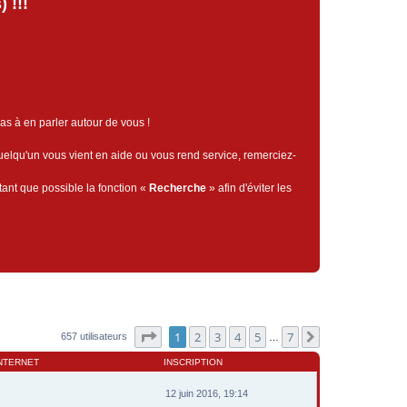
 !!!
pas à en parler autour de vous !
quelqu'un vous vient en aide ou vous rend service, remerciez-
tant que possible la fonction «
Recherche
» afin d'éviter les
Page
1
sur
7
1
2
3
4
5
7
Suivant
657 utilisateurs
…
INTERNET
INSCRIPTION
12 juin 2016, 19:14