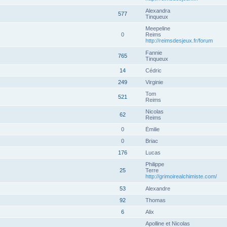
Alexandra
577
Tinqueux
Meepeline
0
Reims
http://reimsdesjeux.fr/forum
Fannie
765
Tinqueux
14
Cédric
249
Virginie
Tom
521
Reims
Nicolas
62
Reims
0
Émilie
0
Briac
176
Lucas
Philippe
25
Terre
http://grimoirealchimiste.com/
53
Alexandre
92
Thomas
6
Alix
Apolline et Nicolas