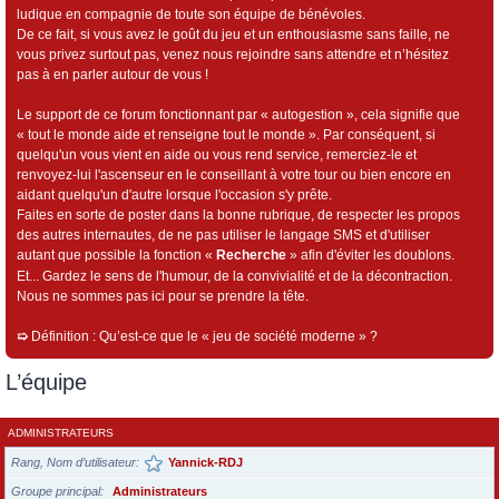
ludique en compagnie de toute son équipe de bénévoles.
De ce fait, si vous avez le goût du jeu et un enthousiasme sans faille, ne
vous privez surtout pas, venez nous rejoindre sans attendre et n’hésitez
pas à en parler autour de vous !
Le support de ce forum fonctionnant par « autogestion », cela signifie que
« tout le monde aide et renseigne tout le monde ». Par conséquent, si
quelqu'un vous vient en aide ou vous rend service, remerciez-le et
renvoyez-lui l'ascenseur en le conseillant à votre tour ou bien encore en
aidant quelqu'un d'autre lorsque l'occasion s'y prête.
Faites en sorte de poster dans la bonne rubrique, de respecter les propos
des autres internautes, de ne pas utiliser le langage SMS et d'utiliser
autant que possible la fonction «
Recherche
» afin d'éviter les doublons.
Et... Gardez le sens de l'humour, de la convivialité et de la décontraction.
Nous ne sommes pas ici pour se prendre la tête.
➯
Définition : Qu’est-ce que le « jeu de société moderne » ?
L’équipe
ADMINISTRATEURS
Rang, Nom d’utilisateur
Yannick-RDJ
Groupe principal
Administrateurs