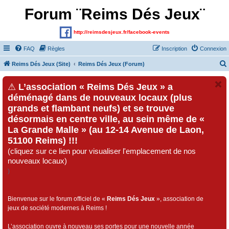
Forum ¨Reims Dés Jeux¨
http://reimsdesjeux.fr/facebook-events
FAQ
Règles
Inscription
Connexion
Reims Dés Jeux (Site)
Reims Dés Jeux (Forum)
⚠
L’association « Reims Dés Jeux » a
déménagé dans de nouveaux locaux (plus
grands et flambant neufs) et se trouve
désormais en centre ville, au sein même de «
La Grande Malle » (au 12-14 Avenue de Laon,
51100 Reims) !!!
(cliquez sur ce lien pour visualiser l'emplacement de nos
nouveaux locaux)
)
Bienvenue sur le forum officiel de «
Reims Dés Jeux
», association de
jeux de société modernes à Reims !
L’association ouvre à nouveau ses portes pour une nouvelle année