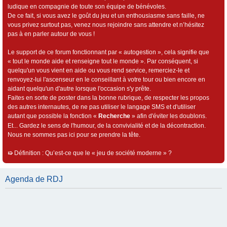
ludique en compagnie de toute son équipe de bénévoles.
De ce fait, si vous avez le goût du jeu et un enthousiasme sans faille, ne
vous privez surtout pas, venez nous rejoindre sans attendre et n’hésitez
pas à en parler autour de vous !
Le support de ce forum fonctionnant par « autogestion », cela signifie que
« tout le monde aide et renseigne tout le monde ». Par conséquent, si
quelqu'un vous vient en aide ou vous rend service, remerciez-le et
renvoyez-lui l'ascenseur en le conseillant à votre tour ou bien encore en
aidant quelqu'un d'autre lorsque l'occasion s'y prête.
Faites en sorte de poster dans la bonne rubrique, de respecter les propos
des autres internautes, de ne pas utiliser le langage SMS et d'utiliser
autant que possible la fonction «
Recherche
» afin d'éviter les doublons.
Et... Gardez le sens de l'humour, de la convivialité et de la décontraction.
Nous ne sommes pas ici pour se prendre la tête.
➯
Définition : Qu’est-ce que le « jeu de société moderne » ?
Agenda de RDJ