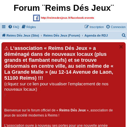
Forum ¨Reims Dés Jeux¨
http://reimsdesjeux.fr/facebook-events
FAQ
Règles
Inscription
Connexion
Reims Dés Jeux (Site)
Reims Dés Jeux (Forum)
Agenda de RDJ
⚠
L’association « Reims Dés Jeux » a
déménagé dans de nouveaux locaux (plus
grands et flambant neufs) et se trouve
désormais en centre ville, au sein même de «
La Grande Malle » (au 12-14 Avenue de Laon,
51100 Reims) !!!
(cliquez sur ce lien pour visualiser l'emplacement de nos
nouveaux locaux)
)
Bienvenue sur le forum officiel de «
Reims Dés Jeux
», association de
jeux de société modernes à Reims !
L’association ouvre à nouveau ses portes pour une nouvelle année