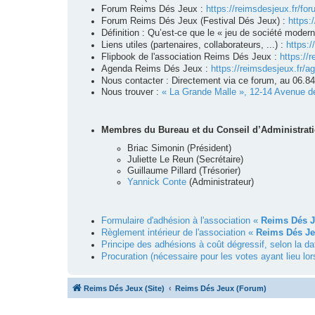
Forum Reims Dés Jeux :
https://reimsdesjeux.fr/for
Forum Reims Dés Jeux (Festival Dés Jeux) :
https:
Définition : Qu’est-ce que le « jeu de société moder
Liens utiles (partenaires, collaborateurs, ...) :
https:/
Flipbook de l'association Reims Dés Jeux :
https://r
Agenda Reims Dés Jeux :
https://reimsdesjeux.fr/a
Nous contacter : Directement via ce forum, au 06.8
Nous trouver :
« La Grande Malle », 12-14 Avenue d
Membres du Bureau et du Conseil d’Administratio
Briac Simonin (Président)
Juliette Le Reun (Secrétaire)
Guillaume Pillard (Trésorier)
Yannick Conte
(Administrateur)
Formulaire d'adhésion à l'association «
Reims Dés 
Règlement intérieur de l'association «
Reims Dés J
Principe des adhésions à coût dégressif, selon la da
Procuration (nécessaire pour les votes ayant lieu lor
Reims Dés Jeux (Site)
Reims Dés Jeux (Forum)