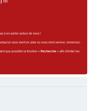
 !!!
pas à en parler autour de vous !
quelqu'un vous vient en aide ou vous rend service, remerciez-
tant que possible la fonction «
Recherche
» afin d'éviter les