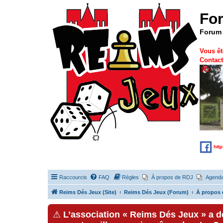
Fo
Forum 
Vous êt
Contact
htt
Raccourcis
FAQ
Règles
À propos de RDJ
Agend
Reims Dés Jeux (Site)
Reims Dés Jeux (Forum)
À propos 
⚠
L’association « Reims Dés Jeux » a 