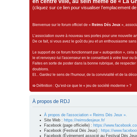
en centre ville, au sein même de « La G
(cliquez sur ce lien pour visualiser l'emplacement 
Bienvenue sur le forum officiel de «
Reims Dés Jeux
», associ
L’association ouvre à nouveau ses portes pour une nouvelle 
De ce fait, si vous avez le goût du jeu et un enthousiasme sans 
Le support de ce forum fonctionnant par « autogestion », cela s
le et renvoyez-lui l'ascenseur en le conseillant à votre tour ou 
Faites en sorte de poster dans la bonne rubrique, de respecter l
doublons.
Et... Gardez le sens de l'humour, de la convivialité et de la dé
➯
Définition : Qu’est-ce que le « jeu de société moderne » ?
À propos de RDJ
À propos de l'association « Reims Dés Jeux ».
Site Web :
https://reimsdesjeux.fr/
Facebook (page officielle) :
https://www.facebook.c
Facebook (Festival Dés Jeux) :
https://www.facebo
Facebook (Évènement associé au Festival Dés Jeux