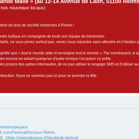
rande Malle » (au 12-14 Avenue de Laon, 51100 Reims)
de nos nouveaux locaux)
)
ation de jeux de société modernes à Reims !
année ludique en compagnie de toute son équipe de bénévoles.
faille, ne vous privez surtout pas, venez nous rejoindre sans attendre et n’hésitez 
ignifie que « tout le monde aide et renseigne tout le monde ». Par conséquent, si 
bien encore en aidant quelqu'un d'autre lorsque l'occasion s'y prête.
es propos des autres internautes, de ne pas utiliser le langage SMS et d'utiliser au
contraction. Nous ne sommes pas ici pour se prendre la tête.
om/reimsdesjeux
ok.com/FestivalDesJeux.Reims
) :
https://reimsdesjeux.fr/facebook-festival