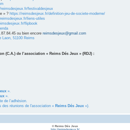
um
//reimsdesjeux.fr/festivaldesjeux
ne » ?
https://reimsdesjeux.fr/definition-jeu-de-societe-moderne/
/reimsdesjeux.fr/liens-utiles
eimsdesjeux.fr/flipbook
genda
4.87.84.45 ou bien encore
reimsdesjeux@gmail.com
e Laon, 51100 Reims
n (C.A.) de l’association « Reims Dés Jeux » (RDJ) :
Jeux
».
eux
».
te de l’adhésion.
s des réunions de l'association «
Reims Dés Jeux
»).
© Reims Dés Jeux
http://reimsdesjeux.fr/