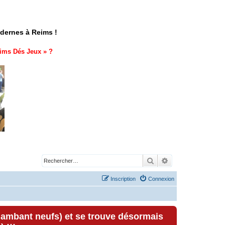
odernes à Reims !
ims Dés Jeux
» ?
Rechercher
Recherche avancé
Inscription
Connexion
lambant neufs) et se trouve désormais