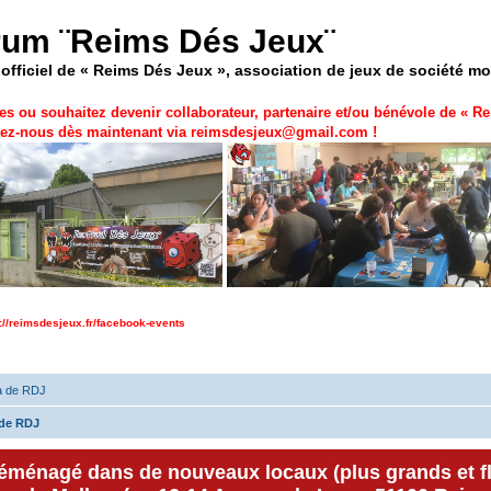
rum ¨Reims Dés Jeux¨
officiel de « Reims Dés Jeux », association de jeux de société m
es ou souhaitez devenir collaborateur, partenaire et/ou bénévole de «
Re
ez-nous dès maintenant via
reimsdesjeux@gmail.com
!
p://reimsdesjeux.fr/facebook-events
a de RDJ
de RDJ
déménagé dans de nouveaux locaux (plus grands et f