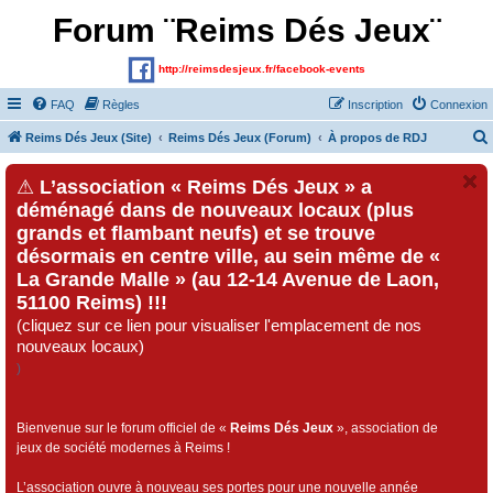
Forum ¨Reims Dés Jeux¨
http://reimsdesjeux.fr/facebook-events
FAQ
Règles
Inscription
Connexion
Reims Dés Jeux (Site)
Reims Dés Jeux (Forum)
À propos de RDJ
⚠
L’association « Reims Dés Jeux » a
déménagé dans de nouveaux locaux (plus
grands et flambant neufs) et se trouve
désormais en centre ville, au sein même de «
La Grande Malle » (au 12-14 Avenue de Laon,
51100 Reims) !!!
(cliquez sur ce lien pour visualiser l'emplacement de nos
nouveaux locaux)
)
Bienvenue sur le forum officiel de «
Reims Dés Jeux
», association de
jeux de société modernes à Reims !
L’association ouvre à nouveau ses portes pour une nouvelle année