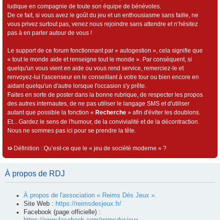
ludique en compagnie de toute son équipe de bénévoles.
De ce fait, si vous avez le goût du jeu et un enthousiasme sans faille, ne
vous privez surtout pas, venez nous rejoindre sans attendre et n’hésitez
pas à en parler autour de vous !
Le support de ce forum fonctionnant par « autogestion », cela signifie que
« tout le monde aide et renseigne tout le monde ». Par conséquent, si
quelqu'un vous vient en aide ou vous rend service, remerciez-le et
renvoyez-lui l'ascenseur en le conseillant à votre tour ou bien encore en
aidant quelqu'un d'autre lorsque l'occasion s'y prête.
Faites en sorte de poster dans la bonne rubrique, de respecter les propos
des autres internautes, de ne pas utiliser le langage SMS et d'utiliser
autant que possible la fonction «
Recherche
» afin d'éviter les doublons.
Et... Gardez le sens de l'humour, de la convivialité et de la décontraction.
Nous ne sommes pas ici pour se prendre la tête.
➯
Définition : Qu’est-ce que le « jeu de société moderne » ?
À propos de RDJ
À propos de l'association « Reims Dés Jeux ».
Site Web :
https://reimsdesjeux.fr/
Facebook (page officielle) :