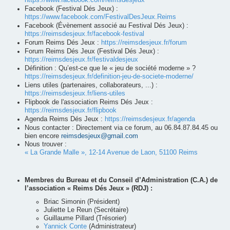
https://www.facebook.com/reimsdesjeux
Facebook (Festival Dés Jeux) :
https://www.facebook.com/FestivalDesJeux.Reims
Facebook (Évènement associé au Festival Dés Jeux) :
https://reimsdesjeux.fr/facebook-festival
Forum Reims Dés Jeux :
https://reimsdesjeux.fr/forum
Forum Reims Dés Jeux (Festival Dés Jeux) :
https://reimsdesjeux.fr/festivaldesjeux
Définition : Qu’est-ce que le « jeu de société moderne » ?
https://reimsdesjeux.fr/definition-jeu-de-societe-moderne/
Liens utiles (partenaires, collaborateurs, ...) :
https://reimsdesjeux.fr/liens-utiles
Flipbook de l'association Reims Dés Jeux :
https://reimsdesjeux.fr/flipbook
Agenda Reims Dés Jeux :
https://reimsdesjeux.fr/agenda
Nous contacter : Directement via ce forum, au 06.84.87.84.45 ou
bien encore
reimsdesjeux@gmail.com
Nous trouver :
« La Grande Malle », 12-14 Avenue de Laon, 51100 Reims
Membres du Bureau et du Conseil d’Administration (C.A.) de
l’association « Reims Dés Jeux » (RDJ) :
Briac Simonin (Président)
Juliette Le Reun (Secrétaire)
Guillaume Pillard (Trésorier)
Yannick Conte
(Administrateur)