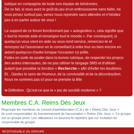
ludique en compagnie de toute son équipe de bénévoles.
De ce fait, si vous avez le goût du jeu et un enthousiasme sans faille, ne
vous privez surtout pas, venez nous rejoindre sans attendre et n’hésitez
pas à en parler autour de vous !
Le support de ce forum fonctionnant par « autogestion », cela signifie que
« tout le monde aide et renseigne tout le monde ». Par conséquent, si
quelqu'un vous vient en aide ou vous rend service, remerciez-le et
renvoyez-lui l'ascenseur en le conseillant à votre tour ou bien encore en
aidant quelqu'un d'autre lorsque l'occasion s'y prête.
Faites en sorte de poster dans la bonne rubrique, de respecter les propos
des autres internautes, de ne pas utiliser le langage SMS et d'utiliser
autant que possible la fonction «
Recherche
» afin d'éviter les doublons.
Et... Gardez le sens de l'humour, de la convivialité et de la décontraction.
Nous ne sommes pas ici pour se prendre la tête.
➯
Définition : Qu’est-ce que le « jeu de société moderne » ?
Membres C.A. Reims Dés Jeux
Regroupe les membres du conseil d'administration (C.A.) de « Reims Dés Jeux ».
Ils sont responsables du fonctionnement de l'association « Reims Dés Jeux ». Ce groupe
est un groupe privé. Les utilisateurs ne peuvent le rejoindre que sur invitation du
responsable du groupe.
RESPONSABLE DU GROUPE