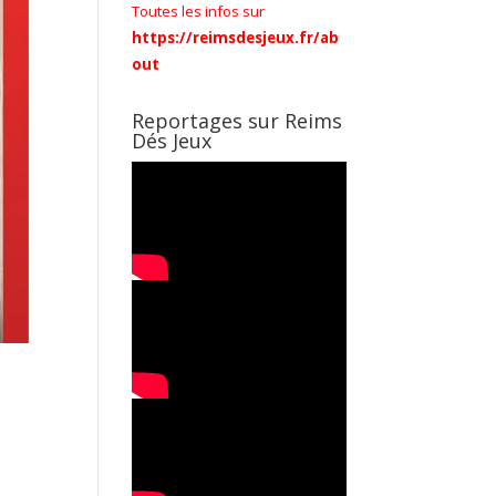
Toutes les infos sur
https://reimsdesjeux.fr/ab
out
Reportages sur Reims
Dés Jeux