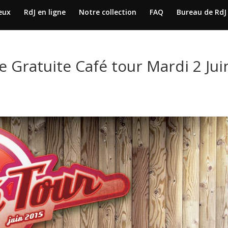
jeux
RdJ en ligne
Notre collection
FAQ
Bureau de RdJ
e Gratuite Café tour Mardi 2 Jui
s