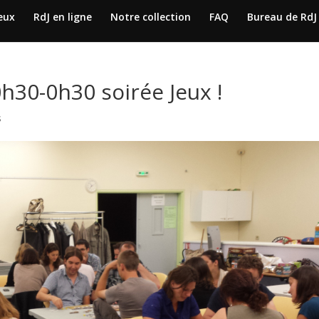
jeux
RdJ en ligne
Notre collection
FAQ
Bureau de RdJ
30-0h30 soirée Jeux !
s