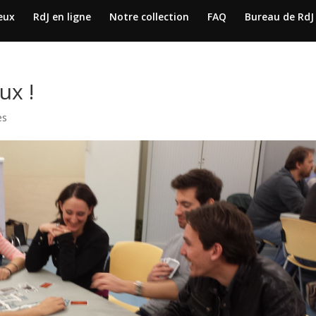
jeux
RdJ en ligne
Notre collection
FAQ
Bureau de RdJ
ux !
es