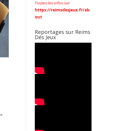
Toutes les infos sur
https://reimsdesjeux.fr/ab
out
Reportages sur Reims
Dés Jeux
de