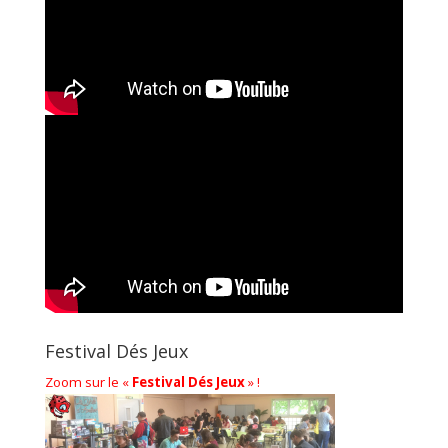
Festival Dés Jeux
Zoom sur le «
Festival Dés Jeux
» !