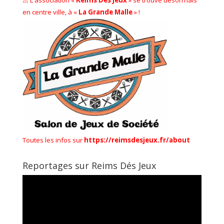
en centre ville, à «
La Grande Malle
» !
Toutes les infos sur
https://reimsdesjeux.fr/about
Reportages sur Reims Dés Jeux