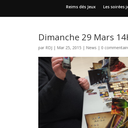
Reims dés Jeux
Les soirées 
Dimanche 29 Mars 14H
par
RDJ
|
Mar 25, 2015
|
News
|
0 commentair