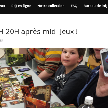
jeux
RdJ en ligne
Notre collection
FAQ
Bureau de RdJ
-20H après-midi Jeux !
es