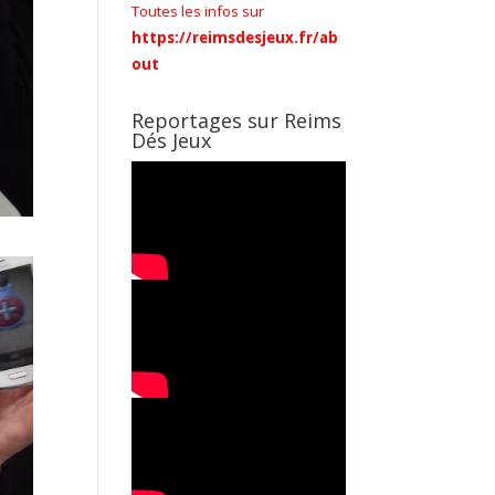
Toutes les infos sur
https://reimsdesjeux.fr/ab
out
Reportages sur Reims
Dés Jeux