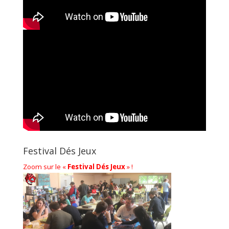
Festival Dés Jeux
Zoom sur le «
Festival Dés Jeux
» !