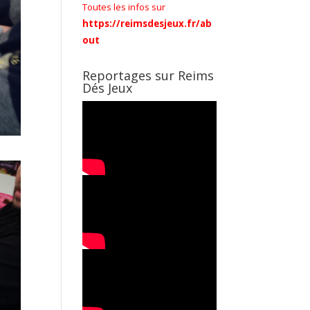
Toutes les infos sur
https://reimsdesjeux.fr/ab
out
Reportages sur Reims
Dés Jeux