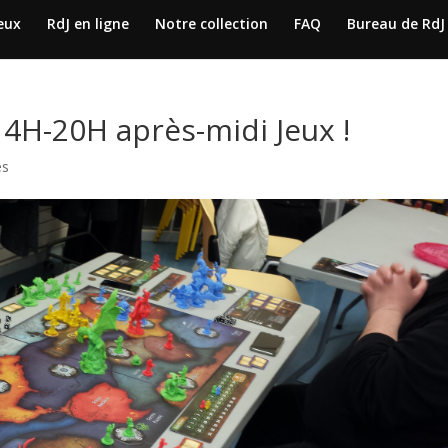
jeux
RdJ en ligne
Notre collection
FAQ
Bureau de RdJ
4H-20H après-midi Jeux !
es