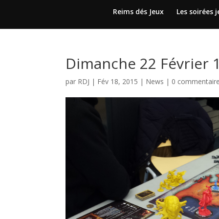
Reims dés Jeux
Les soirées 
Dimanche 22 Février 1
par
RDJ
|
Fév 18, 2015
|
News
|
0 commentair