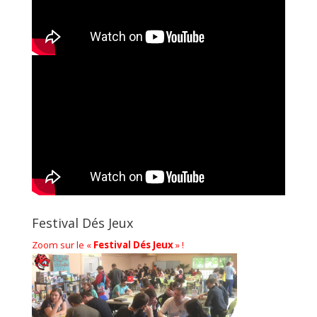
Festival Dés Jeux
Zoom sur le «
Festival Dés Jeux
» !