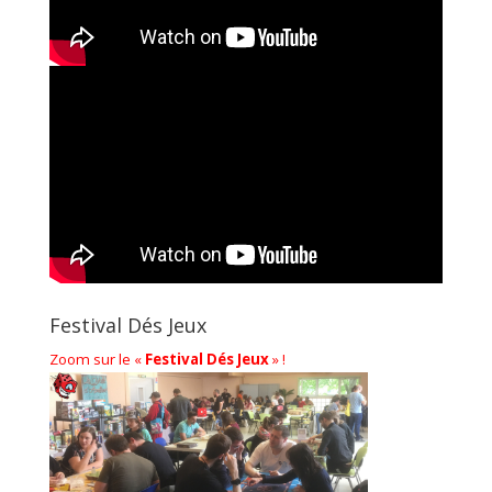
Festival Dés Jeux
Zoom sur le «
Festival Dés Jeux
» !