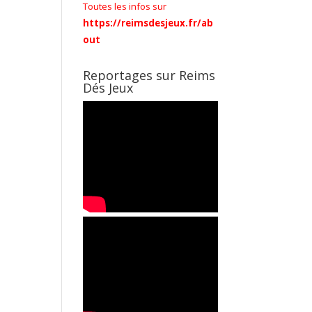
Toutes les infos sur
https://reimsdesjeux.fr/ab
out
Reportages sur Reims
Dés Jeux