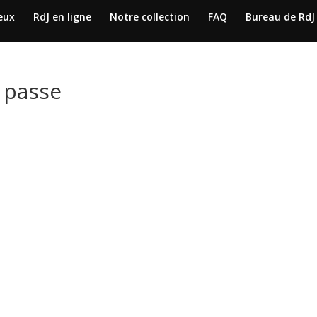
jeux
RdJ en ligne
Notre collection
FAQ
Bureau de RdJ
e passe