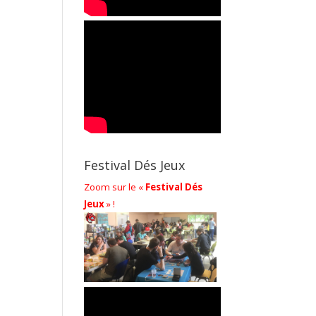
Festival Dés Jeux
Zoom sur le «
Festival Dés
Jeux
» !