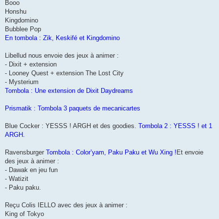
Booo
Honshu
Kingdomino
Bubblee Pop
En tombola : Zik, Keskifé et Kingdomino
Libellud nous envoie des jeux à animer :
- Dixit + extension
- Looney Quest + extension The Lost City
- Mysterium
Tombola : Une extension de Dixit Daydreams
Prismatik : Tombola 3 paquets de mecanicartes
Blue Cocker : YESSS ! ARGH et des goodies.
Tombola 2 : YESSS ! et 1
ARGH.
Ravensburger
Tombola : Color’yam, Paku Paku et Wu Xing !
Et envoie
des jeux à animer :
- Dawak en jeu fun
- Watizit
- Paku paku.
Reçu Colis IELLO avec des jeux à animer :
King of Tokyo