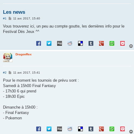
Les news
M
#1
11 avr. 2017, 15:40
e
s
Vous trouverez ici, un peu au compte goutte, les dernières info pour le
s
Festival Dés Jeux ^^
a
g
e
DragonRex
M
#2
11 avr. 2017, 15:41
e
s
Pour le moment les tournois de prévu sont :
s
Samedi à 15h00 Final Fantasy
a
g
- 17h30 6 qui prend
e
- 18h30 Epic
Dimanche à 15h00 :
- Final Fantasy
- Pokemon