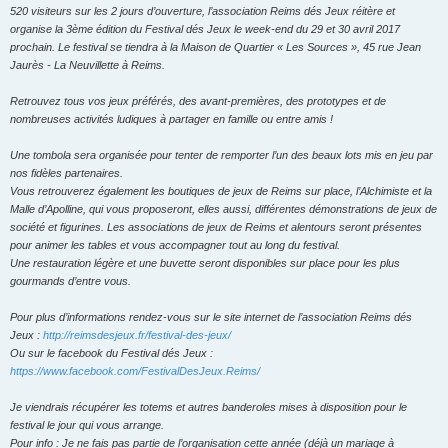
520 visiteurs sur les 2 jours d’ouverture, l’association Reims dés Jeux réitère et
organise la 3ème édition du Festival dés Jeux le week-end du 29 et 30 avril 2017
prochain. Le festival se tiendra à la Maison de Quartier « Les Sources », 45 rue Jean
Jaurès - La Neuvillette à Reims.
Retrouvez tous vos jeux préférés, des avant-premières, des prototypes et de
nombreuses activités ludiques à partager en famille ou entre amis !
Une tombola sera organisée pour tenter de remporter l’un des beaux lots mis en jeu par
nos fidèles partenaires.
Vous retrouverez également les boutiques de jeux de Reims sur place, l’Alchimiste et la
Malle d’Apolline, qui vous proposeront, elles aussi, différentes démonstrations de jeux de
société et figurines. Les associations de jeux de Reims et alentours seront présentes
pour animer les tables et vous accompagner tout au long du festival.
Une restauration légère et une buvette seront disponibles sur place pour les plus
gourmands d’entre vous.
Pour plus d’informations rendez-vous sur le site internet de l’association Reims dés
Jeux :
http://reimsdesjeux.fr/festival-des-jeux/
Ou sur le facebook du Festival dés Jeux :
https://www.facebook.com/FestivalDesJeux.Reims/
Je viendrais récupérer les totems et autres banderoles mises à disposition pour le
festival le jour qui vous arrange.
Pour info : Je ne fais pas partie de l’organisation cette année (déjà un mariage à