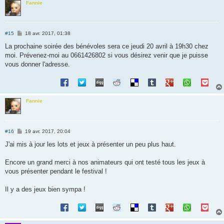
Fannie
M
#15
18 avr. 2017, 01:38
e
s
La prochaine soirée des bénévoles sera ce jeudi 20 avril à 19h30 chez
s
moi. Prévenez-moi au 0661426802 si vous désirez venir que je puisse
a
g
vous donner l'adresse.
e
Fannie
M
#16
19 avr. 2017, 20:04
e
s
J'ai mis à jour les lots et jeux à présenter un peu plus haut.
s
a
g
Encore un grand merci à nos animateurs qui ont testé tous les jeux à
e
vous présenter pendant le festival !
Il y a des jeux bien sympa !