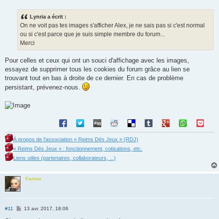
e
s
s
Lynria a écrit :
a
g
On ne voit pas tes images s'afficher Alex, je ne sais pas si c'est normal
e
ou si c'est parce que je suis simple membre du forum...
Merci
Pour celles et ceux qui ont un souci d'affichage avec les images,
essayez de supprimer tous les cookies du forum grâce au lien se
trouvant tout en bas à droite de ce dernier. En cas de problème
persistant, prévenez-nous.
À propos de l'association « Reims Dés Jeux » (RDJ)
« Reims Dés Jeux » : fonctionnement, cotisations, etc.
Liens utiles (partenaires, collaborateurs, ...)
Fannie
M
#11
13 avr. 2017, 18:06
e