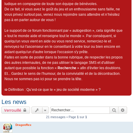
ludique en compagnie de toute son équipe de bénévoles.
De ce fait, si vous avez le goût du jeu et un enthousiasme sans faille, ne
vous privez surtout pas, venez nous rejoindre sans attendre et n’hésitez
pas à en parler autour de vous !
Le support de ce forum fonctionnant par « autogestion », cela signifie que
« tout le monde aide et renseigne tout le monde ». Par conséquent, si
quelqu'un vous vient en aide ou vous rend service, remerciez-le et
renvoyez-lui l'ascenseur en le conseillant à votre tour ou bien encore en
aidant quelqu'un d'autre lorsque l'occasion s'y prête.
Faites en sorte de poster dans la bonne rubrique, de respecter les propos
des autres internautes, de ne pas utiliser le langage SMS et d'utiliser
autant que possible la fonction «
Recherche
» afin d'éviter les doublons.
Et... Gardez le sens de l'humour, de la convivialité et de la décontraction.
Nous ne sommes pas ici pour se prendre la tête.
➯
Définition : Qu’est-ce que le « jeu de société moderne » ?
Les news
Recherch
Rech
Verrouillé
21 messages • Page
1
sur
1
DragonRex