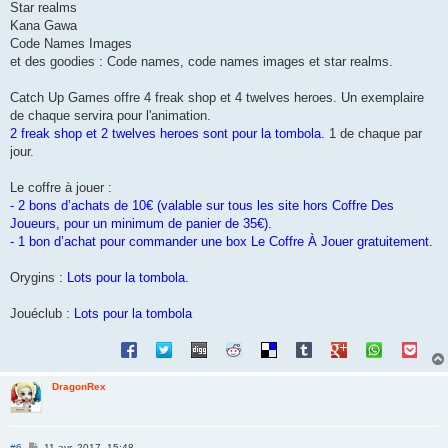
Star realms
Kana Gawa
Code Names Images
et des goodies : Code names, code names images et star realms.
Catch Up Games offre 4 freak shop et 4 twelves heroes. Un exemplaire
de chaque servira pour l'animation.
2 freak shop et 2 twelves heroes sont pour la tombola.
1 de chaque par
jour.
Le coffre à jouer :
- 2 bons d’achats de 10€ (valable sur tous les site hors Coffre Des
Joueurs, pour un minimum de panier de 35€).
- 1 bon d’achat pour commander une box Le Coffre À Jouer gratuitement.
Orygins :
Lots pour la tombola.
Jouéclub :
Lots pour la tombola
DragonRex
M
#6
11 avr. 2017, 15:48