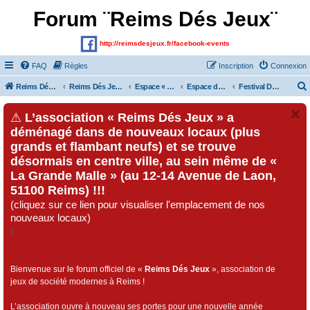
Forum ¨Reims Dés Jeux¨
http://reimsdesjeux.fr/facebook-events
FAQ
Règles
Inscription
Connexion
Reims Dés Jeux (Site)
Reims Dés Jeux (Forum)
Espace « Visiteurs » et inscrits au forum
Espace dédié au « Festival Dés Jeux», organisé par l'association « Reims Dés Jeux » !!!
Festival Dés Jeux 2017
⚠
L’association « Reims Dés Jeux » a
déménagé dans de nouveaux locaux (plus
grands et flambant neufs) et se trouve
désormais en centre ville, au sein même de «
La Grande Malle » (au 12-14 Avenue de Laon,
51100 Reims) !!!
(cliquez sur ce lien pour visualiser l'emplacement de nos
nouveaux locaux)
)
Bienvenue sur le forum officiel de «
Reims Dés Jeux
», association de
jeux de société modernes à Reims !
L’association ouvre à nouveau ses portes pour une nouvelle année