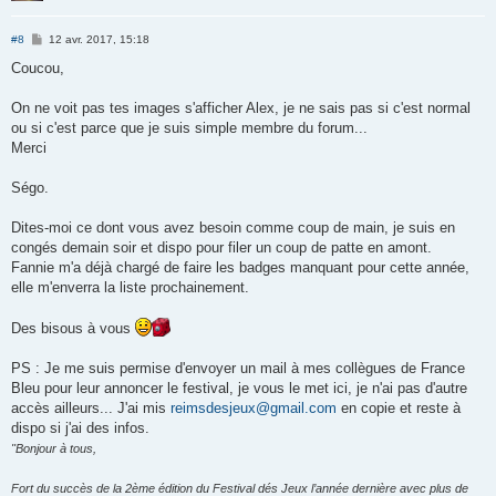
M
#8
12 avr. 2017, 15:18
e
s
Coucou,
s
a
g
On ne voit pas tes images s'afficher Alex, je ne sais pas si c'est normal
e
ou si c'est parce que je suis simple membre du forum...
Merci
Ségo.
Dites-moi ce dont vous avez besoin comme coup de main, je suis en
congés demain soir et dispo pour filer un coup de patte en amont.
Fannie m'a déjà chargé de faire les badges manquant pour cette année,
elle m'enverra la liste prochainement.
Des bisous à vous
PS : Je me suis permise d'envoyer un mail à mes collègues de France
Bleu pour leur annoncer le festival, je vous le met ici, je n'ai pas d'autre
accès ailleurs... J'ai mis
reimsdesjeux@gmail.com
en copie et reste à
dispo si j'ai des infos.
"Bonjour à tous,
Fort du succès de la 2ème édition du Festival dés Jeux l’année dernière avec plus de