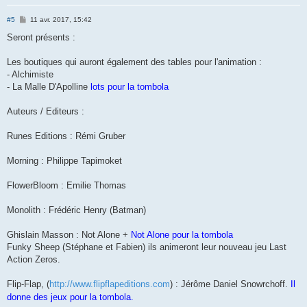
M
#5
11 avr. 2017, 15:42
e
s
Seront présents :
s
a
g
Les boutiques qui auront également des tables pour l'animation :
e
- Alchimiste
- La Malle D'Apolline
lots pour la tombola
Auteurs / Editeurs :
Runes Editions : Rémi Gruber
Morning : Philippe Tapimoket
FlowerBloom : Emilie Thomas
Monolith : Frédéric Henry (Batman)
Ghislain Masson : Not Alone +
Not Alone pour la tombola
Funky Sheep (Stéphane et Fabien) ils animeront leur nouveau jeu Last
Action Zeros.
Flip-Flap, (
http://www.flipflapeditions.com
) : Jérôme Daniel Snowrchoff.
Il
donne des jeux pour la tombola.