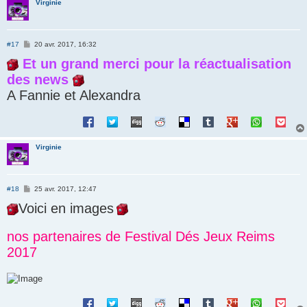
Virginie
M
#17
20 avr. 2017, 16:32
e
Et un grand merci pour la réactualisation
s
s
des news
a
g
A Fannie et Alexandra
e
Virginie
M
#18
25 avr. 2017, 12:47
e
Voici en images
s
s
a
g
nos partenaires de Festival Dés Jeux Reims
e
2017