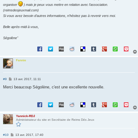
organiser
) mais je peux vous mettre en relation avec l’association.
(reimsdesjeuxmail.com)
Si vous avez besoin d’autres informations, n’hésitez pas à revenir vers moi.
Belle après-midi à vous,
Ségolène"
Fannie
M
#9
13 avr. 2017, 11:11
e
s
Merci beaucoup Ségolène, c'est une excellente nouvelle.
s
a
g
e
Yannick-RDJ
Administrateur du site et Secrétaire de Reims Dés Jeux
M
#10
13 avr. 2017, 17:40