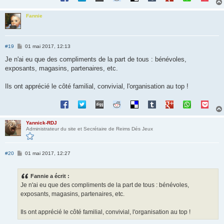
Fannie
M
#19
01 mai 2017, 12:13
e
s
Je n'ai eu que des compliments de la part de tous : bénévoles,
s
exposants, magasins, partenaires, etc.
a
g
e
Ils ont apprécié le côté familial, convivial, l'organisation au top !
Yannick-RDJ
Administrateur du site et Secrétaire de Reims Dés Jeux
M
#20
01 mai 2017, 12:27
e
s
s
Fannie a écrit :
a
g
Je n'ai eu que des compliments de la part de tous : bénévoles,
e
exposants, magasins, partenaires, etc.
Ils ont apprécié le côté familial, convivial, l'organisation au top !