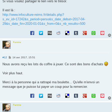
s
Si vous voulez partager le lien vers le trésor.
s
a
g
Il est là :
e
http://www.infoculture-reims.fr/details.php?
s_ev_id=17242&s_period=perso&s_date_debut=2017-04-
29&s_date_fin=2020-01-01&s_from=0&s_nb_results=500
Fannie
M
#12
14 avr. 2017, 15:51
e
s
Nous avons reçu les lots du coffre à jouer. Ce sont des bons d'achats
s
a
g
Voir plus haut.
e
Merci à la personne qui a rattrapé ma boulette... Qu'elle m'envoi un
message que je puisse lui payer un coup pour la remercier.
Fannie