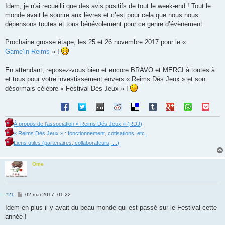
Idem, je n'ai recueilli que des avis positifs de tout le week-end ! Tout le
monde avait le sourire aux lèvres et c’est pour cela que nous nous
dépensons toutes et tous bénévolement pour ce genre d’évènement.
Prochaine grosse étape, les 25 et 26 novembre 2017 pour le «
Game’in Reims
» !
En attendant, reposez-vous bien et encore BRAVO et MERCI à toutes à
et tous pour votre investissement envers « Reims Dés Jeux » et son
désormais célèbre « Festival Dés Jeux » !
À propos de l'association « Reims Dés Jeux » (RDJ)
« Reims Dés Jeux » : fonctionnement, cotisations, etc.
Liens utiles (partenaires, collaborateurs, ...)
Ome
M
#21
02 mai 2017, 01:22
e
s
Idem en plus il y avait du beau monde qui est passé sur le Festival cette
s
année !
a
g