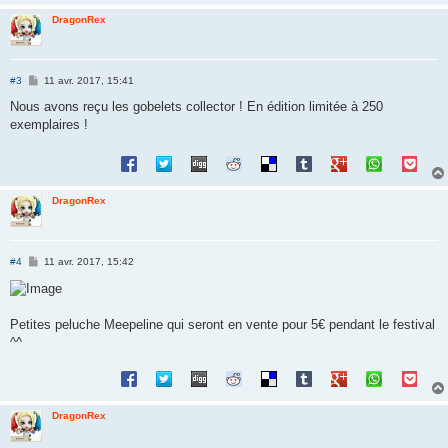
DragonRex
M
#3
11 avr. 2017, 15:41
e
s
Nous avons reçu les gobelets collector ! En édition limitée à 250
s
exemplaires !
a
g
e
DragonRex
M
#4
11 avr. 2017, 15:42
e
s
s
a
g
Petites peluche Meepeline qui seront en vente pour 5€ pendant le festival
e
^^
DragonRex