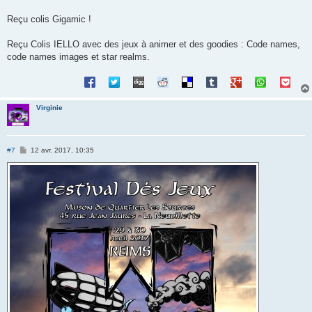
Reçu colis Gigamic !
Reçu Colis IELLO avec des jeux à animer et des goodies : Code names,
code names images et star realms.
Virginie
M
#7
12 avr. 2017, 10:35
e
s
s
a
g
e