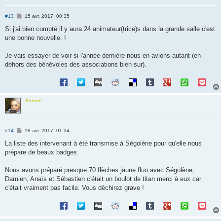
M
#13
15 avr. 2017, 00:35
e
s
Si j'ai bien compté il y aura 24 animateur(trice)s dans la grande salle c'est
s
une bonne nouvelle. !
a
g
e
Je vais essayer de voir si l'année dernière nous en avions autant (en
dehors des bénévoles des associations bien sur).
Fannie
M
#14
18 avr. 2017, 01:34
e
s
La liste des intervenant à été transmise à Ségolène pour qu'elle nous
s
prépare de beaux badges.
a
g
e
Nous avons préparé presque 70 flèches jaune fluo avec Ségolène,
Damien, Anaïs et Sébastien c'était un boulot de titan merci à eux car
c'était vraiment pas facile. Vous déchirez grave !