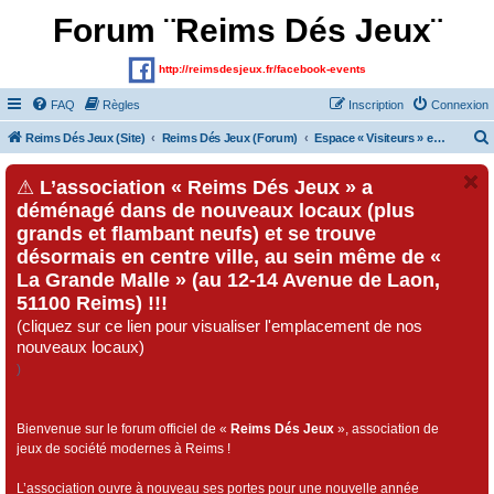
Forum ¨Reims Dés Jeux¨
http://reimsdesjeux.fr/facebook-events
FAQ
Règles
Inscription
Connexion
Reims Dés Jeux (Site)
Reims Dés Jeux (Forum)
Espace « Visiteurs » et inscrits au forum
⚠
L’association « Reims Dés Jeux » a
déménagé dans de nouveaux locaux (plus
grands et flambant neufs) et se trouve
désormais en centre ville, au sein même de «
La Grande Malle » (au 12-14 Avenue de Laon,
51100 Reims) !!!
(cliquez sur ce lien pour visualiser l'emplacement de nos
nouveaux locaux)
)
Bienvenue sur le forum officiel de «
Reims Dés Jeux
», association de
jeux de société modernes à Reims !
L’association ouvre à nouveau ses portes pour une nouvelle année