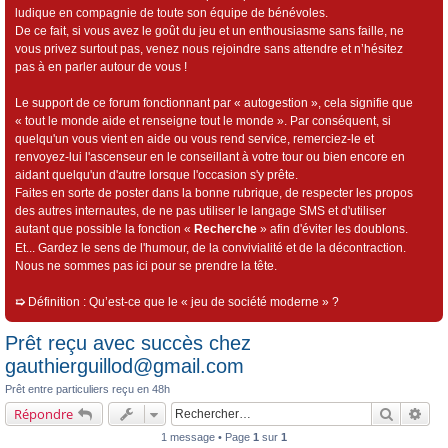
ludique en compagnie de toute son équipe de bénévoles.
De ce fait, si vous avez le goût du jeu et un enthousiasme sans faille, ne
vous privez surtout pas, venez nous rejoindre sans attendre et n’hésitez
pas à en parler autour de vous !
Le support de ce forum fonctionnant par « autogestion », cela signifie que
« tout le monde aide et renseigne tout le monde ». Par conséquent, si
quelqu'un vous vient en aide ou vous rend service, remerciez-le et
renvoyez-lui l'ascenseur en le conseillant à votre tour ou bien encore en
aidant quelqu'un d'autre lorsque l'occasion s'y prête.
Faites en sorte de poster dans la bonne rubrique, de respecter les propos
des autres internautes, de ne pas utiliser le langage SMS et d'utiliser
autant que possible la fonction «
Recherche
» afin d'éviter les doublons.
Et... Gardez le sens de l'humour, de la convivialité et de la décontraction.
Nous ne sommes pas ici pour se prendre la tête.
➯
Définition : Qu’est-ce que le « jeu de société moderne » ?
Prêt reçu avec succès chez
gauthierguillod@gmail.com
Prêt entre particuliers reçu en 48h
Recherch
Rec
Répondre
1 message • Page
1
sur
1