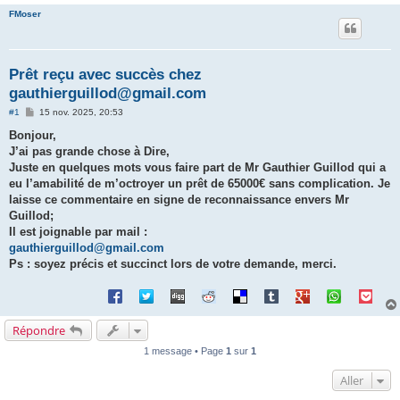
FMoser
Prêt reçu avec succès chez
gauthierguillod@gmail.com
M
#1
15 nov. 2025, 20:53
e
s
Bonjour,
s
J’ai pas grande chose à Dire,
a
g
Juste en quelques mots vous faire part de Mr Gauthier Guillod qui a
e
eu l’amabilité de m’octroyer un prêt de 65000€ sans complication. Je
laisse ce commentaire en signe de reconnaissance envers Mr
Guillod;
Il est joignable par mail :
gauthierguillod@gmail.com
Ps : soyez précis et succinct lors de votre demande, merci.
Répondre
1 message • Page
1
sur
1
Aller