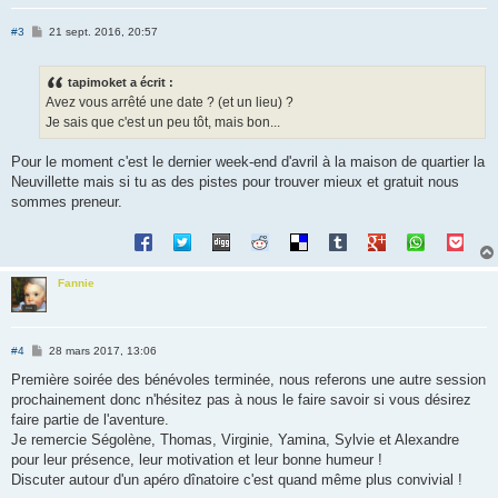
M
#3
21 sept. 2016, 20:57
e
s
s
tapimoket a écrit :
a
g
Avez vous arrêté une date ? (et un lieu) ?
e
Je sais que c'est un peu tôt, mais bon...
Pour le moment c'est le dernier week-end d'avril à la maison de quartier la
Neuvillette mais si tu as des pistes pour trouver mieux et gratuit nous
sommes preneur.
Fannie
M
#4
28 mars 2017, 13:06
e
s
Première soirée des bénévoles terminée, nous referons une autre session
s
prochainement donc n'hésitez pas à nous le faire savoir si vous désirez
a
g
faire partie de l'aventure.
e
Je remercie Ségolène, Thomas, Virginie, Yamina, Sylvie et Alexandre
pour leur présence, leur motivation et leur bonne humeur !
Discuter autour d'un apéro dînatoire c'est quand même plus convivial !