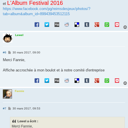
L'Album Festival 2016
et
https://www.facebook.com/pg/reimsdesjeux/photos/?
tab=album&album_id=899439453512115
Lewel
M
#6
30 mars 2017, 09:00
e
s
Merci Fannie,
s
a
g
Affiche accrochée à mon boulot et à notre comité d'entreprise
e
Fannie
M
#7
30 mars 2017, 09:53
e
s
s
Lewel a écrit :
a
g
Merci Fannie,