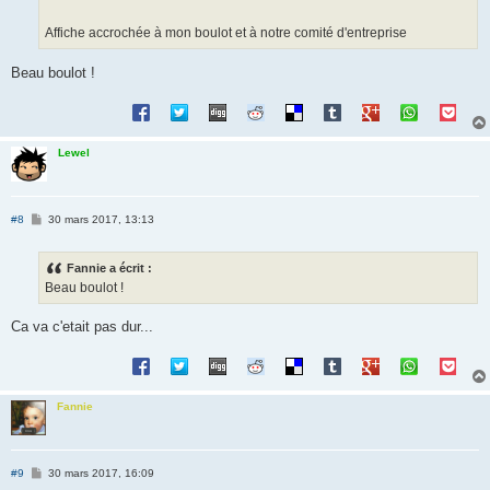
e
Affiche accrochée à mon boulot et à notre comité d'entreprise
Beau boulot !
Lewel
M
#8
30 mars 2017, 13:13
e
s
s
Fannie a écrit :
a
g
Beau boulot !
e
Ca va c'etait pas dur...
Fannie
M
#9
30 mars 2017, 16:09
e