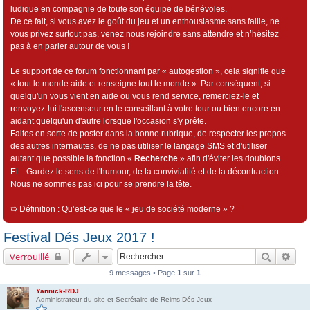
ludique en compagnie de toute son équipe de bénévoles.
De ce fait, si vous avez le goût du jeu et un enthousiasme sans faille, ne
vous privez surtout pas, venez nous rejoindre sans attendre et n’hésitez
pas à en parler autour de vous !
Le support de ce forum fonctionnant par « autogestion », cela signifie que
« tout le monde aide et renseigne tout le monde ». Par conséquent, si
quelqu'un vous vient en aide ou vous rend service, remerciez-le et
renvoyez-lui l'ascenseur en le conseillant à votre tour ou bien encore en
aidant quelqu'un d'autre lorsque l'occasion s'y prête.
Faites en sorte de poster dans la bonne rubrique, de respecter les propos
des autres internautes, de ne pas utiliser le langage SMS et d'utiliser
autant que possible la fonction «
Recherche
» afin d'éviter les doublons.
Et... Gardez le sens de l'humour, de la convivialité et de la décontraction.
Nous ne sommes pas ici pour se prendre la tête.
➯
Définition : Qu’est-ce que le « jeu de société moderne » ?
Festival Dés Jeux 2017 !
Recherch
Rech
Verrouillé
9 messages • Page
1
sur
1
Yannick-RDJ
Administrateur du site et Secrétaire de Reims Dés Jeux