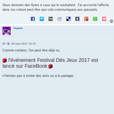
Nous donnons des flyers à ceux qui le souhaitent. J'ai accroché l'affiche
dans ma voiture peut être que cela communiquera aux passants.
Virginie
M
#5
30 mars 2017, 01:10
e
s
Comme certains, l'on peut être déjà vu,
s
a
l’événement Festival Dés Jeux 2017 est
g
e
lancé sur FaceBook
n’hésitez pas à inviter des amis ou à le partager.