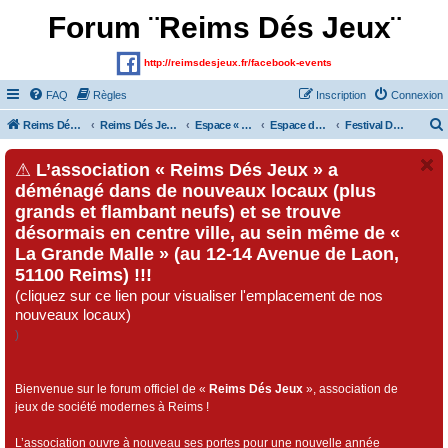
Forum ¨Reims Dés Jeux¨
http://reimsdesjeux.fr/facebook-events
FAQ
Règles
Inscription
Connexion
Reims Dés Jeux (Site)
Reims Dés Jeux (Forum)
Espace « Visiteurs » et inscrits au forum
Espace dédié au « Festival Dés Jeux», organisé par l'association « Reims Dés Jeux » !!!
Festival Dés Jeux 2017
⚠
L’association « Reims Dés Jeux » a
déménagé dans de nouveaux locaux (plus
grands et flambant neufs) et se trouve
désormais en centre ville, au sein même de «
La Grande Malle » (au 12-14 Avenue de Laon,
51100 Reims) !!!
(cliquez sur ce lien pour visualiser l'emplacement de nos
nouveaux locaux)
)
Bienvenue sur le forum officiel de «
Reims Dés Jeux
», association de
jeux de société modernes à Reims !
L’association ouvre à nouveau ses portes pour une nouvelle année