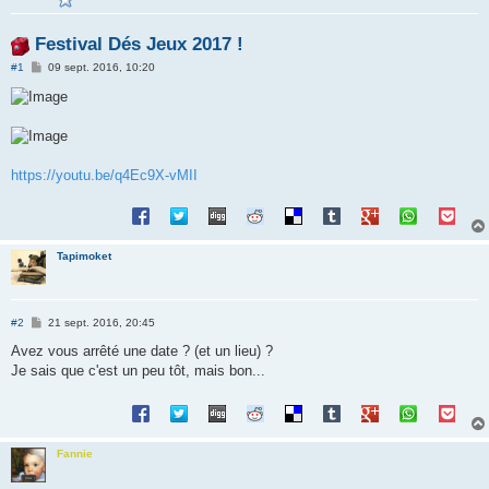
Festival Dés Jeux 2017 !
M
#1
09 sept. 2016, 10:20
e
s
s
a
g
e
https://youtu.be/q4Ec9X-vMII
Tapimoket
M
#2
21 sept. 2016, 20:45
e
s
Avez vous arrêté une date ? (et un lieu) ?
s
Je sais que c'est un peu tôt, mais bon...
a
g
e
Fannie