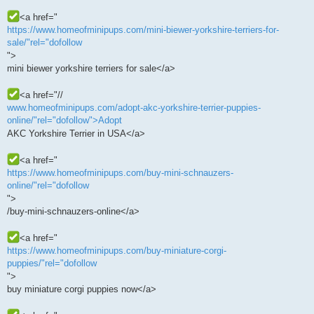
<a href="
https://www.homeofminipups.com/mini-biewer-yorkshire-terriers-for-
sale/"rel="dofollow
">
mini biewer yorkshire terriers for sale</a>
<a href="//
www.homeofminipups.com/adopt-akc-yorkshire-terrier-puppies-
online/"rel="dofollow">Adopt
AKC Yorkshire Terrier in USA</a>
<a href="
https://www.homeofminipups.com/buy-mini-schnauzers-
online/"rel="dofollow
">
/buy-mini-schnauzers-online</a>
<a href="
https://www.homeofminipups.com/buy-miniature-corgi-
puppies/"rel="dofollow
">
buy miniature corgi puppies now</a>