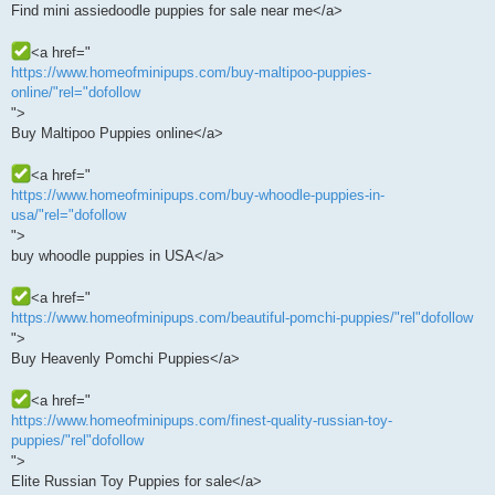
Find mini assiedoodle puppies for sale near me</a>
<a href="
https://www.homeofminipups.com/buy-maltipoo-puppies-
online/"rel="dofollow
">
Buy Maltipoo Puppies online</a>
<a href="
https://www.homeofminipups.com/buy-whoodle-puppies-in-
usa/"rel="dofollow
">
buy whoodle puppies in USA</a>
<a href="
https://www.homeofminipups.com/beautiful-pomchi-puppies/"rel"dofollow
">
Buy Heavenly Pomchi Puppies</a>
<a href="
https://www.homeofminipups.com/finest-quality-russian-toy-
puppies/"rel"dofollow
">
Elite Russian Toy Puppies for sale</a>