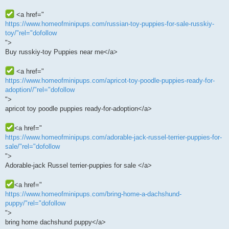
<a href="
https://www.homeofminipups.com/russian-toy-puppies-for-sale-russkiy-
toy/"rel="dofollow
">
Buy russkiy-toy Puppies near me</a>
<a href="
https://www.homeofminipups.com/apricot-toy-poodle-puppies-ready-for-
adoption//"rel="dofollow
">
apricot toy poodle puppies ready-for-adoption</a>
<a href="
https://www.homeofminipups.com/adorable-jack-russel-terrier-puppies-for-
sale/"rel="dofollow
">
Adorable-jack Russel terrier-puppies for sale </a>
<a href="
https://www.homeofminipups.com/bring-home-a-dachshund-
puppy/"rel="dofollow
">
bring home dachshund puppy</a>