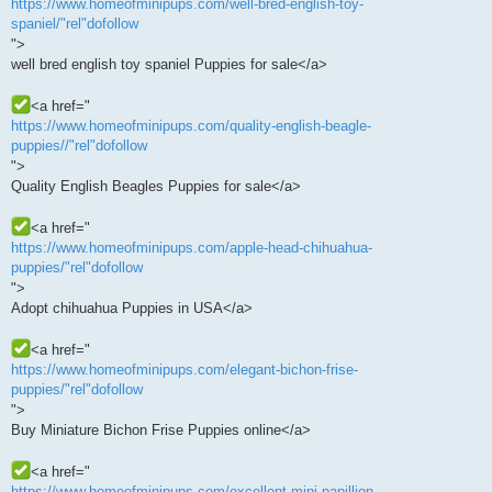
https://www.homeofminipups.com/well-bred-english-toy-
spaniel/"rel"dofollow
">
well bred english toy spaniel Puppies for sale</a>
<a href="
https://www.homeofminipups.com/quality-english-beagle-
puppies//"rel"dofollow
">
Quality English Beagles Puppies for sale</a>
<a href="
https://www.homeofminipups.com/apple-head-chihuahua-
puppies/"rel"dofollow
">
Adopt chihuahua Puppies in USA</a>
<a href="
https://www.homeofminipups.com/elegant-bichon-frise-
puppies/"rel"dofollow
">
Buy Miniature Bichon Frise Puppies online</a>
<a href="
https://www.homeofminipups.com/excellent-mini-papillion-