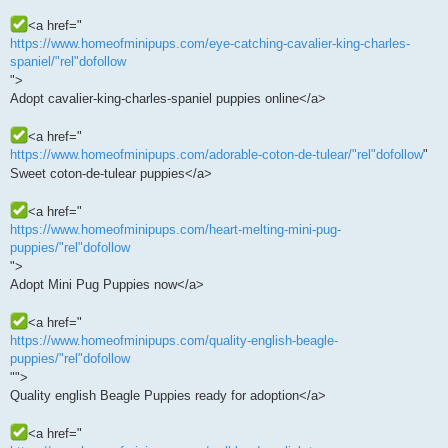
<a href="
https://www.homeofminipups.com/eye-catching-cavalier-king-charles-
spaniel/"rel"dofollow
">
Adopt cavalier-king-charles-spaniel puppies online</a>
<a href="
https://www.homeofminipups.com/adorable-coton-de-tulear/"rel"dofollow
"
Sweet coton-de-tulear puppies</a>
<a href="
https://www.homeofminipups.com/heart-melting-mini-pug-
puppies/"rel"dofollow
">
Adopt Mini Pug Puppies now</a>
<a href="
https://www.homeofminipups.com/quality-english-beagle-
puppies/"rel"dofollow
"">
Quality english Beagle Puppies ready for adoption</a>
<a href="