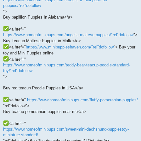
puppies/"rel"dofollow
">
Buy papillion Puppies In Alabama</a>
<a href="
https://www.homeofminipups.com/angelic-maltese-puppies/"rel"dofollow
">
Buy Teacup Maltese Puppies in Malta</a>
<a href="
https://www.minipuppieshaven.com/"rel"dofollow
"> Buy your
toy and Mini Puppies online
<a href="
https://www.homeofminipups.com/teddy-bear-teacup-poodle-standard-
toy/"rel"dofollow
">
Buy red teacup Poodle Puppies in USA</a>
<a href="
https://www.homeofminipups.com/fluffy-pomeranian-puppies/
‎"rel"dofollow">
Buy teacup pomeranian puppies near me</a>
<a href="
https://www.homeofminipups.com/sweet-mini-dachshund-puppiestoy-
miniature-standard/
‎"rel"dofollow">Buy Toy dachshund puppies IN Ontario</a>