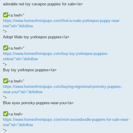
adorable red toy cavapoo puppies for sale</a>
<a href="
https://www.homeofminipups.com/find-a-male-yorkiepoo-puppy-near-
me/"rel="dofollow
">
Adopt Male toy yorkiepoo puppies</a>
<a href="
https://www.homeofminipups.com/buy-toy-yorkiepoo-puppies-
online/"rel="dofollow
">
Buy toy yorkiepoo puppies</a>
<a href="
https://www.homeofminipups.com/buying-registered-pomsky-puppies-
near-you/"rel="dofollow
">
Blue eyes pomsky-puppies-near-you</a>
<a href=
https://www.homeofminipups.com/mini-assiedoodle-puppies-for-sale-near-
me/"rel="dofollow
">