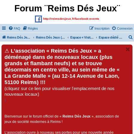
Forum ¨Reims Dés Jeux¨
http://reimsdesjeux.fr/facebook-events
FAQ
Règles
Inscription
Connexion
Reims Dés Jeux (Site)
Reims Dés Jeux (Forum)
Espace « Visiteurs » et inscrits au forum
Espace dédié au « Festival Dés Jeux», organisé par l'association « Reims Dés Jeux » !!!
⚠
L’association « Reims Dés Jeux » a
déménagé dans de nouveaux locaux (plus
grands et flambant neufs) et se trouve
désormais en centre ville, au sein même de «
La Grande Malle » (au 12-14 Avenue de Laon,
51100 Reims) !!!
(cliquez sur ce lien pour visualiser l'emplacement de nos
nouveaux locaux)
)
Bienvenue sur le forum officiel de «
Reims Dés Jeux
», association de
jeux de société modernes à Reims !
L’association ouvre à nouveau ses portes pour une nouvelle année