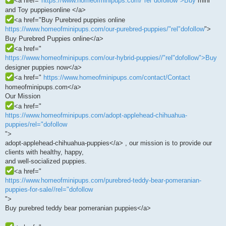
<a href="
https://www.homeofminipups.com/"rel"dofollow">Buy
mini
and Toy puppiesonline </a>
<a href="Buy Purebred puppies online
https://www.homeofminipups.com/our-purebred-puppies/"rel"dofollow
">
Buy Purebred Puppies online</a>
<a href="
https://www.homeofminipups.com/our-hybrid-puppies//"rel"dofollow">Buy
designer puppies now</a>
<a href="
https://www.homeofminipups.com/contact/Contact
homeofminipups.com</a>
Our Mission
<a href="
https://www.homeofminipups.com/adopt-applehead-chihuahua-
puppies/rel="dofollow
">
adopt-applehead-chihuahua-puppies</a> , our mission is to provide our
clients with healthy, happy,
and well-socialized puppies.
<a href="
https://www.homeofminipups.com/purebred-teddy-bear-pomeranian-
puppies-for-sale//rel="dofollow
">
Buy purebred teddy bear pomeranian puppies</a>