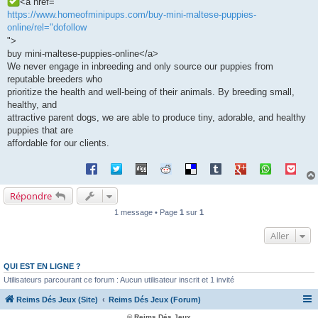
<a href="
https://www.homeofminipups.com/buy-mini-maltese-puppies-
online/rel="dofollow
">
buy mini-maltese-puppies-online</a>
We never engage in inbreeding and only source our puppies from
reputable breeders who
prioritize the health and well-being of their animals. By breeding small,
healthy, and
attractive parent dogs, we are able to produce tiny, adorable, and healthy
puppies that are
affordable for our clients.
Répondre
1 message • Page
1
sur
1
Aller
QUI EST EN LIGNE ?
Utilisateurs parcourant ce forum : Aucun utilisateur inscrit et 1 invité
Reims Dés Jeux (Site)
Reims Dés Jeux (Forum)
© Reims Dés Jeux