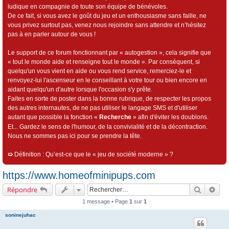
ludique en compagnie de toute son équipe de bénévoles.
De ce fait, si vous avez le goût du jeu et un enthousiasme sans faille, ne
vous privez surtout pas, venez nous rejoindre sans attendre et n’hésitez
pas à en parler autour de vous !
Le support de ce forum fonctionnant par « autogestion », cela signifie que
« tout le monde aide et renseigne tout le monde ». Par conséquent, si
quelqu'un vous vient en aide ou vous rend service, remerciez-le et
renvoyez-lui l'ascenseur en le conseillant à votre tour ou bien encore en
aidant quelqu'un d'autre lorsque l'occasion s'y prête.
Faites en sorte de poster dans la bonne rubrique, de respecter les propos
des autres internautes, de ne pas utiliser le langage SMS et d'utiliser
autant que possible la fonction «
Recherche
» afin d'éviter les doublons.
Et... Gardez le sens de l'humour, de la convivialité et de la décontraction.
Nous ne sommes pas ici pour se prendre la tête.
➯
Définition : Qu’est-ce que le « jeu de société moderne » ?
https://www.homeofminipups.com
Recherch
Rec
Répondre
1 message • Page
1
sur
1
soninejuhac