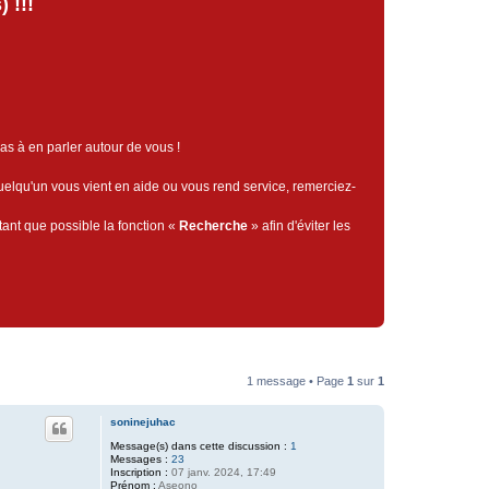
 !!!
pas à en parler autour de vous !
quelqu'un vous vient en aide ou vous rend service, remerciez-
tant que possible la fonction «
Recherche
» afin d'éviter les
1 message • Page
1
sur
1
soninejuhac
Message(s) dans cette discussion :
1
Messages :
23
Inscription :
07 janv. 2024, 17:49
Prénom :
Aseono