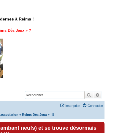
odernes à Reims !
ims Dés Jeux
» ?
Rechercher
Recherche avancé
Inscription
Connexion
'association « Reims Dés Jeux » !!!
lambant neufs) et se trouve désormais