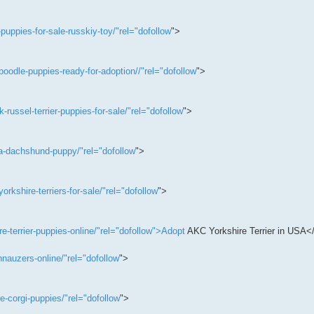
uppies-for-sale-russkiy-toy/"rel="dofollow
">
oodle-puppies-ready-for-adoption//"rel="dofollow
">
ussel-terrier-puppies-for-sale/"rel="dofollow
">
-dachshund-puppy/"rel="dofollow
">
kshire-terriers-for-sale/"rel="dofollow
">
terrier-puppies-online/"rel="dofollow">Adopt
AKC Yorkshire Terrier in USA<
auzers-online/"rel="dofollow
">
-corgi-puppies/"rel="dofollow
">