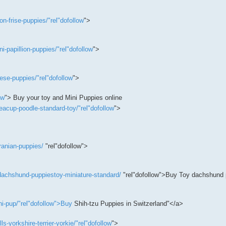
-frise-puppies/"rel"dofollow
">
-papillion-puppies/"rel"dofollow
">
se-puppies/"rel"dofollow
">
ow
"> Buy your toy and Mini Puppies online
acup-poodle-standard-toy/"rel"dofollow
">
anian-puppies/
‎"rel"dofollow">
achshund-puppiestoy-miniature-standard/
‎"rel"dofollow">Buy Toy dachshund 
i-pup/"rel"dofollow">Buy
Shih-tzu Puppies in Switzerland"</a>
yorkshire-terrier-yorkie/"rel"dofollow
">