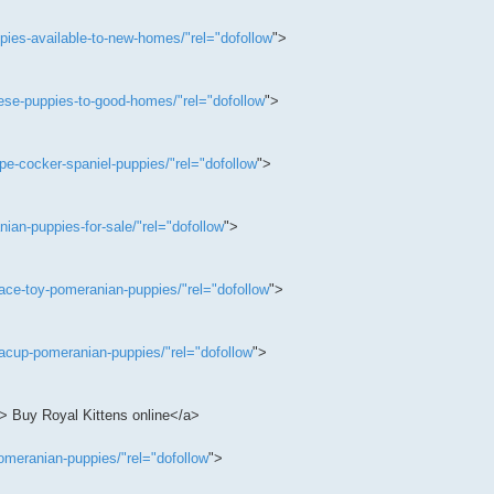
ies-available-to-new-homes/"rel="dofollow
">
se-puppies-to-good-homes/"rel="dofollow
">
-cocker-spaniel-puppies/"rel="dofollow
">
an-puppies-for-sale/"rel="dofollow
">
ce-toy-pomeranian-puppies/"rel="dofollow
">
acup-pomeranian-puppies/"rel="dofollow
">
"> Buy Royal Kittens online</a>
meranian-puppies/"rel="dofollow
">