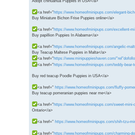
Adopt chihuahua Puppies in USA</a>
<a href="
https://www.homeofminipups.com/elegant-bichon
Buy Miniature Bichon Frise Puppies online</a>
<a href="
https://www.homeofminipups.com/excellent-mini
Buy papillion Puppies In Alabama</a>
<a href="
https://www.homeofminipups.com/angelic-malte
Buy Teacup Maltese Puppies in Malta</a>
<a href="
https://www.minipuppieshaven.com/"rel"dofoll
<a href="
https://www.homeofminipups.com/teddy-bear-te
Buy red teacup Poodle Puppies in USA</a>
<a href="
https://www.homeofminipups.com/fluffy-pomer
Buy teacup pomeranian puppies near me</a>
<a href="
https://www.homeofminipups.com/sweet-mini-d
Ontario</a>
<a href="
https://www.homeofminipups.com/shih-tzu-min
<a href="
https://www.homeofminipups.com/charming-dolls-