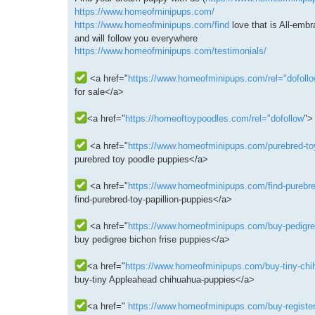
s
https://www.homeofminipups.com/
a
g
https://www.homeofminipups.com/find
love that is All-emb
e
and will follow you everywhere
https://www.homeofminipups.com/testimonials/
<a href="
https://www.homeofminipups.com/rel="dofoll
for sale</a>
<a href="
https://homeoftoypoodles.com/rel="dofollow
">
<a href="
https://www.homeofminipups.com/purebred-toy
purebred toy poodle puppies</a>
<a href="
https://www.homeofminipups.com/find-purebred
find-purebred-toy-papillion-puppies</a>
<a href="
https://www.homeofminipups.com/buy-pedigree-
buy pedigree bichon frise puppies</a>
<a href="
https://www.homeofminipups.com/buy-tiny-chih
buy-tiny Appleahead chihuahua-puppies</a>
<a href="
https://www.homeofminipups.com/buy-registere