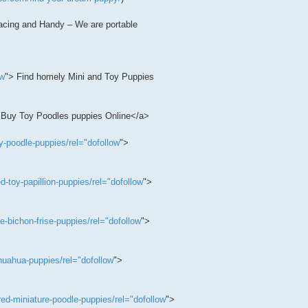
racing and Handy – We are portable
ow
"> Find homely Mini and Toy Puppies
 Buy Toy Poodles puppies Online</a>
-poodle-puppies/rel="dofollow
">
-toy-papillion-puppies/rel="dofollow
">
bichon-frise-puppies/rel="dofollow
">
uahua-puppies/rel="dofollow
">
d-miniature-poodle-puppies/rel="dofollow
">