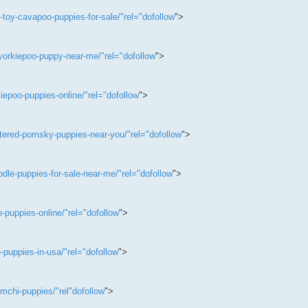
toy-cavapoo-puppies-for-sale/"rel="dofollow
">
orkiepoo-puppy-near-me/"rel="dofollow
">
epoo-puppies-online/"rel="dofollow
">
tered-pomsky-puppies-near-you/"rel="dofollow
">
le-puppies-for-sale-near-me/"rel="dofollow
">
puppies-online/"rel="dofollow
">
puppies-in-usa/"rel="dofollow
">
mchi-puppies/"rel"dofollow
">