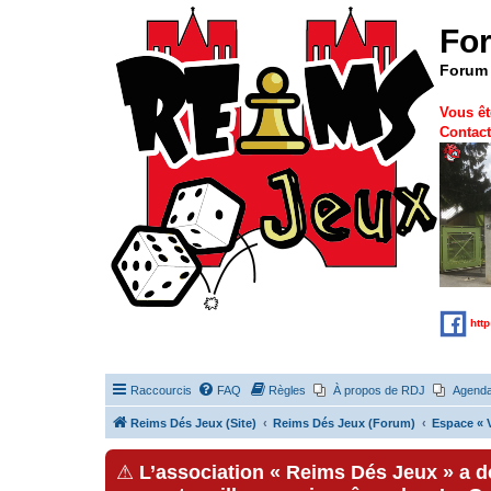
Fo
Forum 
Vous êt
Contact
htt
Raccourcis
FAQ
Règles
À propos de RDJ
Agend
Reims Dés Jeux (Site)
Reims Dés Jeux (Forum)
Espace « V
⚠
L’association « Reims Dés Jeux » a 