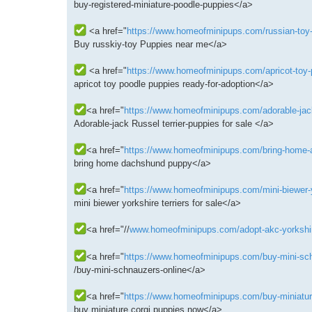
buy-registered-miniature-poodle-puppies</a>
<a href="
https://www.homeofminipups.com/russian-toy-p
Buy russkiy-toy Puppies near me</a>
<a href="
https://www.homeofminipups.com/apricot-toy-p
apricot toy poodle puppies ready-for-adoption</a>
<a href="
https://www.homeofminipups.com/adorable-jack-r
Adorable-jack Russel terrier-puppies for sale </a>
<a href="
https://www.homeofminipups.com/bring-home-a
bring home dachshund puppy</a>
<a href="
https://www.homeofminipups.com/mini-biewer-yor
mini biewer yorkshire terriers for sale</a>
<a href="//
www.homeofminipups.com/adopt-akc-yorkshire-
<a href="
https://www.homeofminipups.com/buy-mini-schn
/buy-mini-schnauzers-online</a>
<a href="
https://www.homeofminipups.com/buy-miniature
buy miniature corgi puppies now</a>