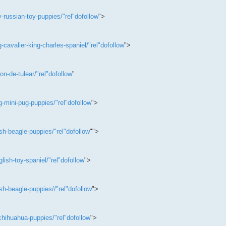
-russian-toy-puppies/"rel"dofollow
">
avalier-king-charles-spaniel/"rel"dofollow
">
-de-tulear/"rel"dofollow
"
-mini-pug-puppies/"rel"dofollow
">
h-beagle-puppies/"rel"dofollow
"">
ish-toy-spaniel/"rel"dofollow
">
h-beagle-puppies//"rel"dofollow
">
hihuahua-puppies/"rel"dofollow
">