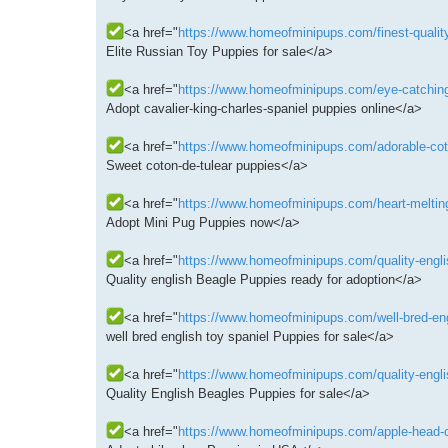
<a href="
https://www.homeofminipups.com/finest-quality
Elite Russian Toy Puppies for sale</a>
<a href="
https://www.homeofminipups.com/eye-catching-c
Adopt cavalier-king-charles-spaniel puppies online</a>
<a href="
https://www.homeofminipups.com/adorable-coton
Sweet coton-de-tulear puppies</a>
<a href="
https://www.homeofminipups.com/heart-melting
Adopt Mini Pug Puppies now</a>
<a href="
https://www.homeofminipups.com/quality-englis
Quality english Beagle Puppies ready for adoption</a>
<a href="
https://www.homeofminipups.com/well-bred-engl
well bred english toy spaniel Puppies for sale</a>
<a href="
https://www.homeofminipups.com/quality-englis
Quality English Beagles Puppies for sale</a>
<a href="
https://www.homeofminipups.com/apple-head-c