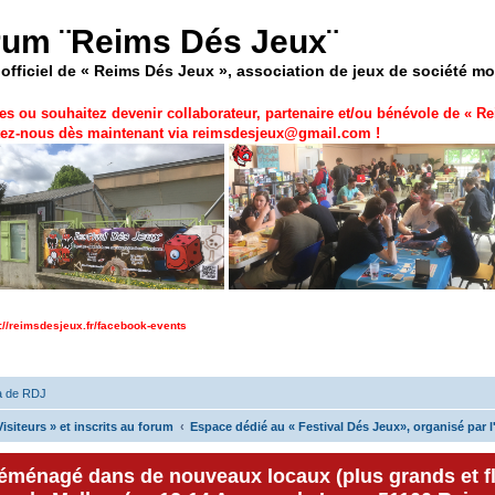
rum ¨Reims Dés Jeux¨
officiel de « Reims Dés Jeux », association de jeux de société m
es ou souhaitez devenir collaborateur, partenaire et/ou bénévole de «
Re
ez-nous dès maintenant via
reimsdesjeux@gmail.com
!
p://reimsdesjeux.fr/facebook-events
a de RDJ
isiteurs » et inscrits au forum
Espace dédié au « Festival Dés Jeux», organisé par l
déménagé dans de nouveaux locaux (plus grands et f