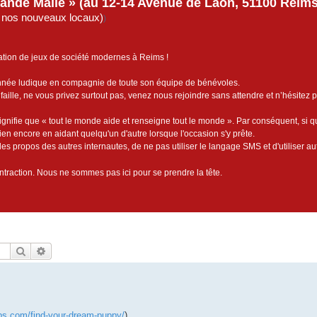
rande Malle » (au 12-14 Avenue de Laon, 51100 Reims)
de nos nouveaux locaux)
)
ation de jeux de société modernes à Reims !
année ludique en compagnie de toute son équipe de bénévoles.
faille, ne vous privez surtout pas, venez nous rejoindre sans attendre et n’hésitez 
ignifie que « tout le monde aide et renseigne tout le monde ». Par conséquent, si 
bien encore en aidant quelqu'un d'autre lorsque l'occasion s'y prête.
es propos des autres internautes, de ne pas utiliser le langage SMS et d'utiliser au
contraction. Nous ne sommes pas ici pour se prendre la tête.
Rechercher
Recherche avancée
ps.com/find-your-dream-puppy/
)