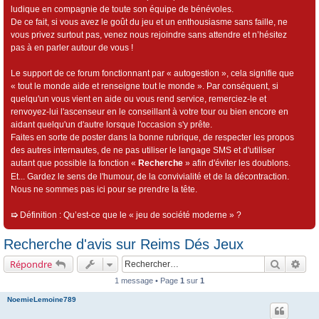
ludique en compagnie de toute son équipe de bénévoles.
De ce fait, si vous avez le goût du jeu et un enthousiasme sans faille, ne
vous privez surtout pas, venez nous rejoindre sans attendre et n’hésitez
pas à en parler autour de vous !
Le support de ce forum fonctionnant par « autogestion », cela signifie que
« tout le monde aide et renseigne tout le monde ». Par conséquent, si
quelqu'un vous vient en aide ou vous rend service, remerciez-le et
renvoyez-lui l'ascenseur en le conseillant à votre tour ou bien encore en
aidant quelqu'un d'autre lorsque l'occasion s'y prête.
Faites en sorte de poster dans la bonne rubrique, de respecter les propos
des autres internautes, de ne pas utiliser le langage SMS et d'utiliser
autant que possible la fonction «
Recherche
» afin d'éviter les doublons.
Et... Gardez le sens de l'humour, de la convivialité et de la décontraction.
Nous ne sommes pas ici pour se prendre la tête.
➯
Définition : Qu’est-ce que le « jeu de société moderne » ?
Recherche d'avis sur Reims Dés Jeux
Recherch
Rec
Répondre
1 message • Page
1
sur
1
NoemieLemoine789