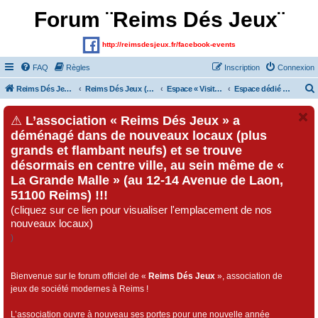
Forum ¨Reims Dés Jeux¨
http://reimsdesjeux.fr/facebook-events
FAQ
Règles
Inscription
Connexion
Reims Dés Jeux (Site)
Reims Dés Jeux (Forum)
Espace « Visiteurs » et inscrits au forum
Espace dédié au « Festival Dés Jeux», organisé par l'association « Reims Dés Jeux » !!!
⚠
L’association « Reims Dés Jeux » a
déménagé dans de nouveaux locaux (plus
grands et flambant neufs) et se trouve
désormais en centre ville, au sein même de «
La Grande Malle » (au 12-14 Avenue de Laon,
51100 Reims) !!!
(cliquez sur ce lien pour visualiser l'emplacement de nos
nouveaux locaux)
)
Bienvenue sur le forum officiel de «
Reims Dés Jeux
», association de
jeux de société modernes à Reims !
L’association ouvre à nouveau ses portes pour une nouvelle année