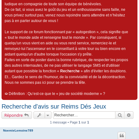
ludique en compagnie de toute son équipe de bénévoles.
De ce fait, si vous avez le goût du jeu et un enthousiasme sans faille, ne
vous privez surtout pas, venez nous rejoindre sans attendre et n’hésitez
pas à en parler autour de vous !
Le support de ce forum fonctionnant par « autogestion », cela signifie que
« tout le monde aide et renseigne tout le monde ». Par conséquent, si
quelqu'un vous vient en aide ou vous rend service, remerciez-le et
renvoyez-lui l'ascenseur en le conseillant à votre tour ou bien encore en
aidant quelqu'un d'autre lorsque l'occasion s'y prête.
Faites en sorte de poster dans la bonne rubrique, de respecter les propos
des autres internautes, de ne pas utiliser le langage SMS et d'utiliser
autant que possible la fonction «
Recherche
» afin d'éviter les doublons.
Et... Gardez le sens de l'humour, de la convivialité et de la décontraction.
Nous ne sommes pas ici pour se prendre la tête.
➯
Définition : Qu’est-ce que le « jeu de société moderne » ?
Recherche d'avis sur Reims Dés Jeux
Recherch
Rec
Répondre
1 message • Page
1
sur
1
NoemieLemoine789