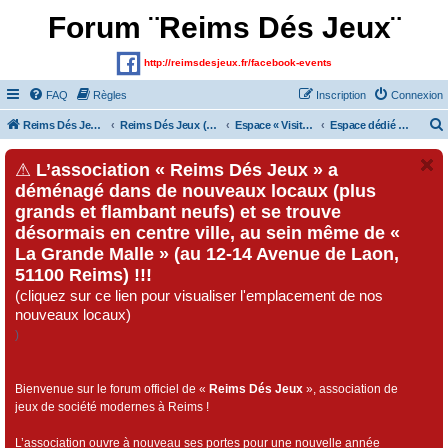
Forum ¨Reims Dés Jeux¨
http://reimsdesjeux.fr/facebook-events
FAQ
Règles
Inscription
Connexion
Reims Dés Jeux (Site)
Reims Dés Jeux (Forum)
Espace « Visiteurs » et inscrits au forum
Espace dédié au « Festival Dés Jeux», organisé par l'association « Reims Dés Jeux » !!!
⚠
L’association « Reims Dés Jeux » a
déménagé dans de nouveaux locaux (plus
grands et flambant neufs) et se trouve
désormais en centre ville, au sein même de «
La Grande Malle » (au 12-14 Avenue de Laon,
51100 Reims) !!!
(cliquez sur ce lien pour visualiser l'emplacement de nos
nouveaux locaux)
)
Bienvenue sur le forum officiel de «
Reims Dés Jeux
», association de
jeux de société modernes à Reims !
L’association ouvre à nouveau ses portes pour une nouvelle année