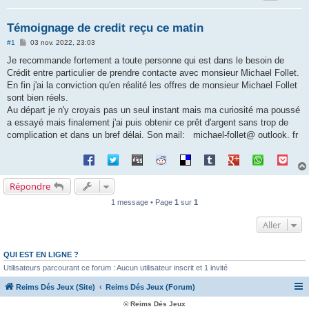
Témoignage de credit reçu ce matin
M
#1
03 nov. 2022, 23:03
e
s
Je recommande fortement a toute personne qui est dans le besoin de
s
Crédit entre particulier de prendre contacte avec monsieur Michael Follet.
a
g
En fin j'ai la conviction qu'en réalité les offres de monsieur Michael Follet
e
sont bien réels.
Au départ je n'y croyais pas un seul instant mais ma curiosité ma poussé
a essayé mais finalement j'ai puis obtenir ce prêt d'argent sans trop de
complication et dans un bref délai. Son mail: michael-follet@ outlook. fr
Répondre
1 message • Page
1
sur
1
Aller
QUI EST EN LIGNE ?
Utilisateurs parcourant ce forum : Aucun utilisateur inscrit et 1 invité
Reims Dés Jeux (Site)
Reims Dés Jeux (Forum)
© Reims Dés Jeux