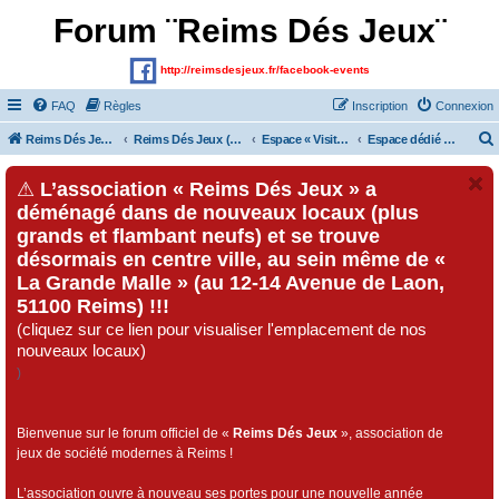
Forum ¨Reims Dés Jeux¨
http://reimsdesjeux.fr/facebook-events
FAQ
Règles
Inscription
Connexion
Reims Dés Jeux (Site)
Reims Dés Jeux (Forum)
Espace « Visiteurs » et inscrits au forum
Espace dédié au « Festival Dés Jeux», organisé par l'association « Reims Dés Jeux » !!!
⚠
L’association « Reims Dés Jeux » a
déménagé dans de nouveaux locaux (plus
grands et flambant neufs) et se trouve
désormais en centre ville, au sein même de «
La Grande Malle » (au 12-14 Avenue de Laon,
51100 Reims) !!!
(cliquez sur ce lien pour visualiser l'emplacement de nos
nouveaux locaux)
)
Bienvenue sur le forum officiel de «
Reims Dés Jeux
», association de
jeux de société modernes à Reims !
L’association ouvre à nouveau ses portes pour une nouvelle année