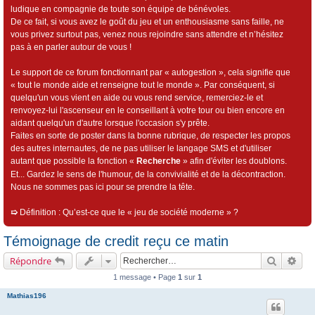
ludique en compagnie de toute son équipe de bénévoles.
De ce fait, si vous avez le goût du jeu et un enthousiasme sans faille, ne
vous privez surtout pas, venez nous rejoindre sans attendre et n’hésitez
pas à en parler autour de vous !
Le support de ce forum fonctionnant par « autogestion », cela signifie que
« tout le monde aide et renseigne tout le monde ». Par conséquent, si
quelqu'un vous vient en aide ou vous rend service, remerciez-le et
renvoyez-lui l'ascenseur en le conseillant à votre tour ou bien encore en
aidant quelqu'un d'autre lorsque l'occasion s'y prête.
Faites en sorte de poster dans la bonne rubrique, de respecter les propos
des autres internautes, de ne pas utiliser le langage SMS et d'utiliser
autant que possible la fonction «
Recherche
» afin d'éviter les doublons.
Et... Gardez le sens de l'humour, de la convivialité et de la décontraction.
Nous ne sommes pas ici pour se prendre la tête.
➯
Définition : Qu’est-ce que le « jeu de société moderne » ?
Témoignage de credit reçu ce matin
Recherch
Rec
Répondre
1 message • Page
1
sur
1
Mathias196