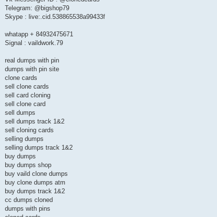
Telegram: @bigshop79
Skype : live:.cid.538865538a99433f
whatapp + 84932475671
Signal : vaildwork.79
real dumps with pin
dumps with pin site
clone cards
sell clone cards
sell card cloning
sell clone card
sell dumps
sell dumps track 1&2
sell cloning cards
selling dumps
selling dumps track 1&2
buy dumps
buy dumps shop
buy vaild clone dumps
buy clone dumps atm
buy dumps track 1&2
cc dumps cloned
dumps with pins