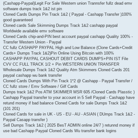
(Cashapp-Paypal)Legit For Sale Western union Trannsfer fullz dead emv
software dumps track 1&2 ist pin
Cloned Cards Dumps Pin Track 1&2 ( Paypal - Cashapp Transfer )100%
good guaranteed
Cloned cards Sale Skimming Dumps Track 1&2 cashapp paypal
Worldwide available emv software
Cloned Cards chip-and-PIN best account paypal cashapp Quality 100% -
Transfer Western Union - Paypal
CC fullz CASHAPP PAYPAL High and Low Balance (Clone Cards+Credit
Cards+ Dumps Track 1&2)Pin Online Using Bitcoin with 100%
CASHAPP PAYPAL CASHOUT DEBIT CARDS DUMPS+PIN IST File
CVV CC FULL TRACK 1/2 + Pin WESTERN UNION TRANSFER
Wholesale Dumps Track 1&2 Quality Atm Skimmers Cloned Cards 201
paypal cashapp wu bank transfer
Cloned Cards Dumps With Pin Track 1*2 @ Cashapp - Paypal Transfer /
CC fullz store / Emv Software / Gilf Cards
Dumps track 1&2 Pos ATM SKIMMER MSR 605 /Cloned Cards Plasstic )
Cashapp Paypal transfer to your account in 5 Sell Paypal - Cashapp have
retund money if bad balance Cloned Cards for sale Dumps Track 1&2
(101 201)
Cloned Cards for sale in UK - US - EU - AU - ASIAN ( DUmps Track 1&2 -
Paypal Casapp transfer )
Sell Dumps Track 1&2 ( 2025 BesT ADMIN online 24/7 ) retunnd money if
use bad Cashapp Paypal Cloned Cards Wu transfer bank logins