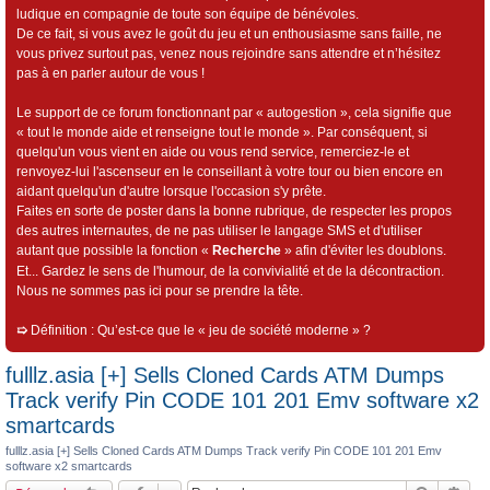
ludique en compagnie de toute son équipe de bénévoles.
De ce fait, si vous avez le goût du jeu et un enthousiasme sans faille, ne
vous privez surtout pas, venez nous rejoindre sans attendre et n’hésitez
pas à en parler autour de vous !
Le support de ce forum fonctionnant par « autogestion », cela signifie que
« tout le monde aide et renseigne tout le monde ». Par conséquent, si
quelqu'un vous vient en aide ou vous rend service, remerciez-le et
renvoyez-lui l'ascenseur en le conseillant à votre tour ou bien encore en
aidant quelqu'un d'autre lorsque l'occasion s'y prête.
Faites en sorte de poster dans la bonne rubrique, de respecter les propos
des autres internautes, de ne pas utiliser le langage SMS et d'utiliser
autant que possible la fonction «
Recherche
» afin d'éviter les doublons.
Et... Gardez le sens de l'humour, de la convivialité et de la décontraction.
Nous ne sommes pas ici pour se prendre la tête.
➯
Définition : Qu’est-ce que le « jeu de société moderne » ?
fulllz.asia [+] Sells Cloned Cards ATM Dumps
Track verify Pin CODE 101 201 Emv software x2
smartcards
fulllz.asia [+] Sells Cloned Cards ATM Dumps Track verify Pin CODE 101 201 Emv
software x2 smartcards