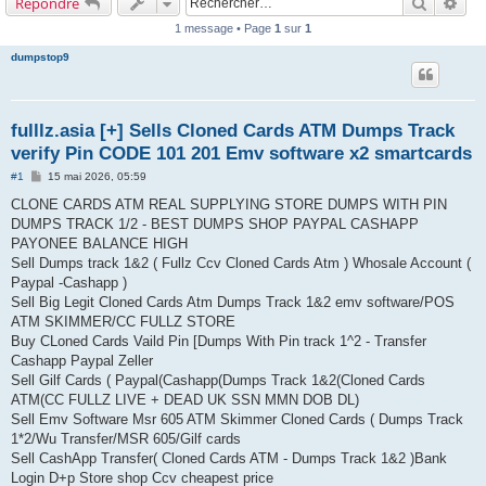
Recherch
Rec
Répondre
1 message • Page
1
sur
1
dumpstop9
fulllz.asia [+] Sells Cloned Cards ATM Dumps Track
verify Pin CODE 101 201 Emv software x2 smartcards
M
#1
15 mai 2026, 05:59
e
s
CLONE CARDS ATM REAL SUPPLYING STORE DUMPS WITH PIN
s
DUMPS TRACK 1/2 - BEST DUMPS SHOP PAYPAL CASHAPP
a
g
PAYONEE BALANCE HIGH
e
Sell Dumps track 1&2 ( Fullz Ccv Cloned Cards Atm ) Whosale Account (
Paypal -Cashapp )
Sell Big Legit Cloned Cards Atm Dumps Track 1&2 emv software/POS
ATM SKIMMER/CC FULLZ STORE
Buy CLoned Cards Vaild Pin [Dumps With Pin track 1^2 - Transfer
Cashapp Paypal Zeller
Sell Gilf Cards ( Paypal(Cashapp(Dumps Track 1&2(Cloned Cards
ATM(CC FULLZ LIVE + DEAD UK SSN MMN DOB DL)
Sell Emv Software Msr 605 ATM Skimmer Cloned Cards ( Dumps Track
1*2/Wu Transfer/MSR 605/Gilf cards
Sell CashApp Transfer( Cloned Cards ATM - Dumps Track 1&2 )Bank
Login D+p Store shop Ccv cheapest price