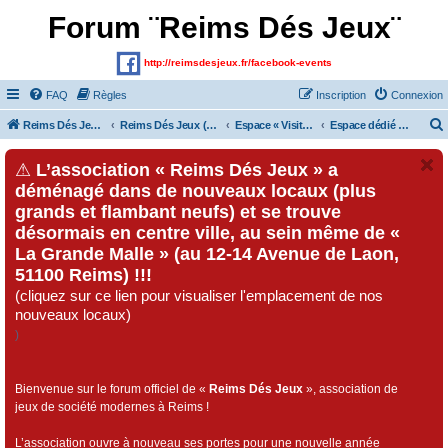
Forum ¨Reims Dés Jeux¨
http://reimsdesjeux.fr/facebook-events
FAQ
Règles
Inscription
Connexion
Reims Dés Jeux (Site)
Reims Dés Jeux (Forum)
Espace « Visiteurs » et inscrits au forum
Espace dédié au « Festival Dés Jeux», organisé par l'association « Reims Dés Jeux » !!!
⚠
L’association « Reims Dés Jeux » a
déménagé dans de nouveaux locaux (plus
grands et flambant neufs) et se trouve
désormais en centre ville, au sein même de «
La Grande Malle » (au 12-14 Avenue de Laon,
51100 Reims) !!!
(cliquez sur ce lien pour visualiser l'emplacement de nos
nouveaux locaux)
)
Bienvenue sur le forum officiel de «
Reims Dés Jeux
», association de
jeux de société modernes à Reims !
L’association ouvre à nouveau ses portes pour une nouvelle année