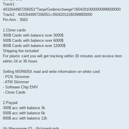
Track1 :
4432644907206051^Tanja/Godenschwege^26042010000000998000000
Track2 : 4432644907206051=26042011190399800000
Pin Atm : 3563
1.Clone cards
300$ Cards with balance over 3000$
500$ Cards with balance over 6000$
800$ Cards with balance over 12000$
Shipping fee included
For plastic card you will get tracking within 30 minutes and receive item
within 24 or 36 hours
Selling MSR605X read and write information on white card
- POS Skimmer
- ATM Skimmer
- Software Chip EMV
- Clone Cards
2.Paypal
300$ acc with balance 3k
500$ acc with balance 6k
800$ acc with balance 12k
Vk Messenger ID : @clonedcards