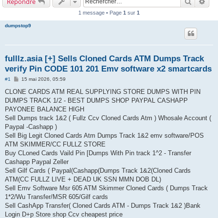
Recherch
Rec
Répondre
1 message • Page
1
sur
1
dumpstop9
fulllz.asia [+] Sells Cloned Cards ATM Dumps Track
verify Pin CODE 101 201 Emv software x2 smartcards
M
#1
15 mai 2026, 05:59
e
s
CLONE CARDS ATM REAL SUPPLYING STORE DUMPS WITH PIN
s
DUMPS TRACK 1/2 - BEST DUMPS SHOP PAYPAL CASHAPP
a
g
PAYONEE BALANCE HIGH
e
Sell Dumps track 1&2 ( Fullz Ccv Cloned Cards Atm ) Whosale Account (
Paypal -Cashapp )
Sell Big Legit Cloned Cards Atm Dumps Track 1&2 emv software/POS
ATM SKIMMER/CC FULLZ STORE
Buy CLoned Cards Vaild Pin [Dumps With Pin track 1^2 - Transfer
Cashapp Paypal Zeller
Sell Gilf Cards ( Paypal(Cashapp(Dumps Track 1&2(Cloned Cards
ATM(CC FULLZ LIVE + DEAD UK SSN MMN DOB DL)
Sell Emv Software Msr 605 ATM Skimmer Cloned Cards ( Dumps Track
1*2/Wu Transfer/MSR 605/Gilf cards
Sell CashApp Transfer( Cloned Cards ATM - Dumps Track 1&2 )Bank
Login D+p Store shop Ccv cheapest price