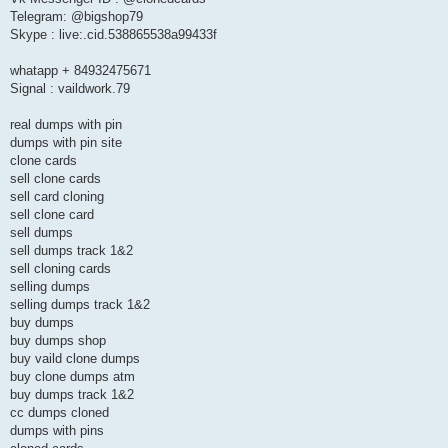
Telegram: @bigshop79
Skype : live:.cid.538865538a99433f
whatapp + 84932475671
Signal : vaildwork.79
real dumps with pin
dumps with pin site
clone cards
sell clone cards
sell card cloning
sell clone card
sell dumps
sell dumps track 1&2
sell cloning cards
selling dumps
selling dumps track 1&2
buy dumps
buy dumps shop
buy vaild clone dumps
buy clone dumps atm
buy dumps track 1&2
cc dumps cloned
dumps with pins