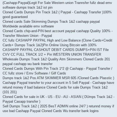
(Cashapp-Paypal)Legit For Sale Western union Trannsfer fullz dead emv
software dumps track 1&2 ist pin
Cloned Cards Dumps Pin Track 1&2 ( Paypal - Cashapp Transfer )100%
good guaranteed
Cloned cards Sale Skimming Dumps Track 1&2 cashapp paypal
Worldwide available emv software
Cloned Cards chip-and-PIN best account paypal cashapp Quality 100% -
Transfer Western Union - Paypal
CC fullz CASHAPP PAYPAL High and Low Balance (Clone Cards+Credit
Cards+ Dumps Track 1&2)Pin Online Using Bitcoin with 100%
CASHAPP PAYPAL CASHOUT DEBIT CARDS DUMPS+PIN IST File
CVV CC FULL TRACK 1/2 + Pin WESTERN UNION TRANSFER
Wholesale Dumps Track 1&2 Quality Atm Skimmers Cloned Cards 201
paypal cashapp wu bank transfer
Cloned Cards Dumps With Pin Track 1*2 @ Cashapp - Paypal Transfer /
CC fullz store / Emv Software / Gilf Cards
Dumps track 1&2 Pos ATM SKIMMER MSR 605 /Cloned Cards Plasstic )
Cashapp Paypal transfer to your account in 5 Sell Paypal - Cashapp have
retund money if bad balance Cloned Cards for sale Dumps Track 1&2
(101 201)
Cloned Cards for sale in UK - US - EU - AU - ASIAN ( DUmps Track 1&2 -
Paypal Casapp transfer )
Sell Dumps Track 1&2 ( 2025 BesT ADMIN online 24/7 ) retunnd money if
use bad Cashapp Paypal Cloned Cards Wu transfer bank logins