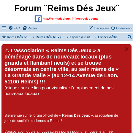
Forum ¨Reims Dés Jeux¨
http://reimsdesjeux.fr/facebook-events
FAQ
Règles
Inscription
Connexion
Reims Dés Jeux (Site)
Reims Dés Jeux (Forum)
Espace « Visiteurs » et inscrits au forum
Espace dédié au « Festival Dés Jeux», organisé par l'association « Reims Dés Jeux » !!!
⚠
L’association « Reims Dés Jeux » a
déménagé dans de nouveaux locaux (plus
grands et flambant neufs) et se trouve
désormais en centre ville, au sein même de «
La Grande Malle » (au 12-14 Avenue de Laon,
51100 Reims) !!!
(cliquez sur ce lien pour visualiser l'emplacement de nos
nouveaux locaux)
)
Bienvenue sur le forum officiel de «
Reims Dés Jeux
», association de
jeux de société modernes à Reims !
L’association ouvre à nouveau ses portes pour une nouvelle année