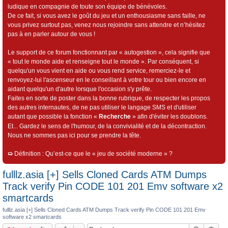
ludique en compagnie de toute son équipe de bénévoles.
De ce fait, si vous avez le goût du jeu et un enthousiasme sans faille, ne
vous privez surtout pas, venez nous rejoindre sans attendre et n’hésitez
pas à en parler autour de vous !
Le support de ce forum fonctionnant par « autogestion », cela signifie que
« tout le monde aide et renseigne tout le monde ». Par conséquent, si
quelqu'un vous vient en aide ou vous rend service, remerciez-le et
renvoyez-lui l'ascenseur en le conseillant à votre tour ou bien encore en
aidant quelqu'un d'autre lorsque l'occasion s'y prête.
Faites en sorte de poster dans la bonne rubrique, de respecter les propos
des autres internautes, de ne pas utiliser le langage SMS et d'utiliser
autant que possible la fonction «
Recherche
» afin d'éviter les doublons.
Et... Gardez le sens de l'humour, de la convivialité et de la décontraction.
Nous ne sommes pas ici pour se prendre la tête.
➯
Définition : Qu’est-ce que le « jeu de société moderne » ?
fulllz.asia [+] Sells Cloned Cards ATM Dumps
Track verify Pin CODE 101 201 Emv software x2
smartcards
fulllz.asia [+] Sells Cloned Cards ATM Dumps Track verify Pin CODE 101 201 Emv
software x2 smartcards