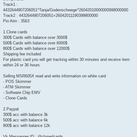
Track1 :
4432644907206051^Tanja/Godenschwege^26042010000000998000000
Track2 : 4432644907206051=26042011190399800000
Pin Atm : 3563
1.Clone cards
300$ Cards with balance over 3000$
500$ Cards with balance over 6000$
800$ Cards with balance over 12000$
Shipping fee included
For plastic card you will get tracking within 30 minutes and receive item
within 24 or 36 hours
Selling MSR605X read and write information on white card
- POS Skimmer
- ATM Skimmer
- Software Chip EMV
- Clone Cards
2.Paypal
300$ acc with balance 3k
500$ acc with balance 6k
800$ acc with balance 12k
Vk Messenger ID : @clonedcards