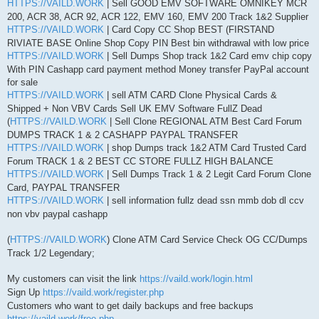
HTTPS://VAILD.WORK
| Sell GOOD EMV SOFTWARE OMNIKEY MCR
200, ACR 38, ACR 92, ACR 122, EMV 160, EMV 200 Track 1&2 Supplier
HTTPS://VAILD.WORK
| Card Copy CC Shop BEST (FIRSTAND
RIVIATE BASE Online Shop Copy PIN Best bin withdrawal with low price
HTTPS://VAILD.WORK
| Sell Dumps Shop track 1&2 Card emv chip copy
With PIN Cashapp card payment method Money transfer PayPal account
for sale
HTTPS://VAILD.WORK
| sell ATM CARD Clone Physical Cards &
Shipped + Non VBV Cards Sell UK EMV Software FullZ Dead
(
HTTPS://VAILD.WORK
| Sell Clone REGIONAL ATM Best Card Forum
DUMPS TRACK 1 & 2 CASHAPP PAYPAL TRANSFER
HTTPS://VAILD.WORK
| shop Dumps track 1&2 ATM Card Trusted Card
Forum TRACK 1 & 2 BEST CC STORE FULLZ HIGH BALANCE
HTTPS://VAILD.WORK
| Sell Dumps Track 1 & 2 Legit Card Forum Clone
Card, PAYPAL TRANSFER
HTTPS://VAILD.WORK
| sell information fullz dead ssn mmb dob dl ccv
non vbv paypal cashapp
(
HTTPS://VAILD.WORK
) Clone ATM Card Service Check OG CC/Dumps
Track 1/2 Legendary;
My customers can visit the link
https://vaild.work/login.html
Sign Up
https://vaild.work/register.php
Customers who want to get daily backups and free backups
https://vaild.work/free.php