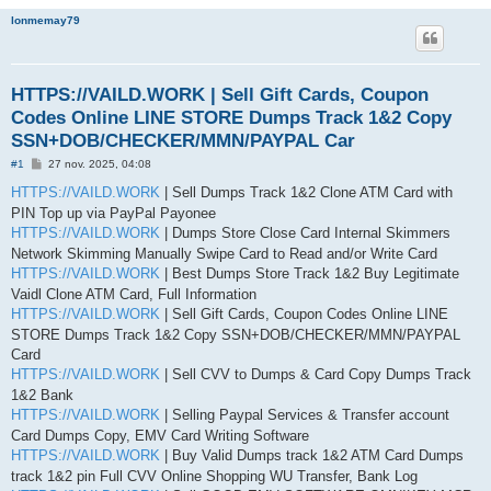
lonmemay79
HTTPS://VAILD.WORK | Sell Gift Cards, Coupon
Codes Online LINE STORE Dumps Track 1&2 Copy
SSN+DOB/CHECKER/MMN/PAYPAL Car
M
#1
27 nov. 2025, 04:08
e
s
HTTPS://VAILD.WORK
| Sell Dumps Track 1&2 Clone ATM Card with
s
PIN Top up via PayPal Payonee
a
g
HTTPS://VAILD.WORK
| Dumps Store Close Card Internal Skimmers
e
Network Skimming Manually Swipe Card to Read and/or Write Card
HTTPS://VAILD.WORK
| Best Dumps Store Track 1&2 Buy Legitimate
Vaidl Clone ATM Card, Full Information
HTTPS://VAILD.WORK
| Sell Gift Cards, Coupon Codes Online LINE
STORE Dumps Track 1&2 Copy SSN+DOB/CHECKER/MMN/PAYPAL
Card
HTTPS://VAILD.WORK
| Sell CVV to Dumps & Card Copy Dumps Track
1&2 Bank
HTTPS://VAILD.WORK
| Selling Paypal Services & Transfer account
Card Dumps Copy, EMV Card Writing Software
HTTPS://VAILD.WORK
| Buy Valid Dumps track 1&2 ATM Card Dumps
track 1&2 pin Full CVV Online Shopping WU Transfer, Bank Log