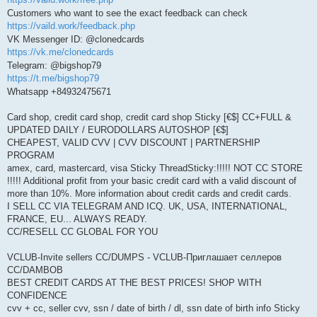
Customers who want to see the exact feedback can check
https://vaild.work/feedback.php
VK Messenger ID: @clonedcards
https://vk.me/clonedcards
Telegram: @bigshop79
https://t.me/bigshop79
Whatsapp +84932475671
Card shop, credit card shop, credit card shop Sticky [€$] CC+FULL &
UPDATED DAILY / EURODOLLARS AUTOSHOP [€$]
CHEAPEST, VALID CVV | CVV DISCOUNT | PARTNERSHIP
PROGRAM
amex, card, mastercard, visa Sticky ThreadSticky:!!!!! NOT CC STORE
!!!!! Additional profit from your basic credit card with a valid discount of
more than 10%. More information about credit cards and credit cards.
I SELL CC VIA TELEGRAM AND ICQ. UK, USA, INTERNATIONAL,
FRANCE, EU... ALWAYS READY.
CC/RESELL CC GLOBAL FOR YOU
VCLUB-Invite sellers CC/DUMPS - VCLUB-Приглашает селлеров
СС/DAMBOB
BEST CREDIT CARDS AT THE BEST PRICES! SHOP WITH
CONFIDENCE
cvv + cc, seller cvv, ssn / date of birth / dl, ssn date of birth info Sticky