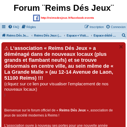
Forum ¨Reims Dés Jeux¨
http://reimsdesjeux.fr/facebook-events
FAQ
Règles
Inscription
Connexion
Reims Dés Jeux (Site)
Reims Dés Jeux (Forum)
Espace « Visiteurs » et inscrits au forum
Espace dédié au « Festival Dés Jeux», organisé par l'association « Reims Dés Jeux » !!!
⚠
L’association « Reims Dés Jeux » a
déménagé dans de nouveaux locaux (plus
grands et flambant neufs) et se trouve
désormais en centre ville, au sein même de «
La Grande Malle » (au 12-14 Avenue de Laon,
51100 Reims) !!!
(cliquez sur ce lien pour visualiser l'emplacement de nos
nouveaux locaux)
)
Bienvenue sur le forum officiel de «
Reims Dés Jeux
», association de
jeux de société modernes à Reims !
L’association ouvre à nouveau ses portes pour une nouvelle année