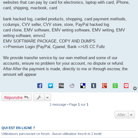
websites that can pay by card for electronics, laptop with card, iPhone,
card, shipping, macbook, card
bank hacked log, carded products, shopping, card payment methods,
ccdumps, CVV seller, CVV store, store, PayPal hacked log
card clone, EMV software, EMV writing software, EMV writing, EMV
writing software, emvx2
EMV SOFTWARE PACKAGE, COPY AND DUMPS
=>Premium Login (PayPal, Cpanel, Bank =>US CC Fullz
We provide transfer service by our own method and some of our
accounts, ensure no problem for your account, no dispute or refund.
After After the payment is made, directly to me or through escrow, the
amount will appear
Répondre
1 message • Page
1
sur
1
Aller
QUI EST EN LIGNE ?
Utilisateurs parcourant ce forum : Aucun utilisateur inscrit et 1 invité