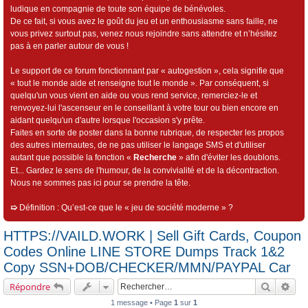
ludique en compagnie de toute son équipe de bénévoles.
De ce fait, si vous avez le goût du jeu et un enthousiasme sans faille, ne
vous privez surtout pas, venez nous rejoindre sans attendre et n’hésitez
pas à en parler autour de vous !
Le support de ce forum fonctionnant par « autogestion », cela signifie que
« tout le monde aide et renseigne tout le monde ». Par conséquent, si
quelqu'un vous vient en aide ou vous rend service, remerciez-le et
renvoyez-lui l'ascenseur en le conseillant à votre tour ou bien encore en
aidant quelqu'un d'autre lorsque l'occasion s'y prête.
Faites en sorte de poster dans la bonne rubrique, de respecter les propos
des autres internautes, de ne pas utiliser le langage SMS et d'utiliser
autant que possible la fonction «
Recherche
» afin d'éviter les doublons.
Et... Gardez le sens de l'humour, de la convivialité et de la décontraction.
Nous ne sommes pas ici pour se prendre la tête.
➯
Définition : Qu’est-ce que le « jeu de société moderne » ?
HTTPS://VAILD.WORK | Sell Gift Cards, Coupon
Codes Online LINE STORE Dumps Track 1&2
Copy SSN+DOB/CHECKER/MMN/PAYPAL Car
Recherch
Rec
Répondre
1 message • Page
1
sur
1