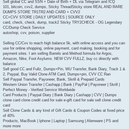
Sell global CC and SSN + Date of Birth + DL via Telegram and ICQ ‎
101, bitcoin, cvv2, dumps, Sticky ThreadSticky store REAL AND RARE
DUMPS STORE TR1TR2 AND CARD + CVV2
CC+CVV STORE | DAILY UPDATES | SOURCE ONLY
card, check, check, dump, track2 Sticky TRY2CHECK - OG Legendary
CC/Dump Check Service
autoshop, cvv, poison, supplier
Selling CC/Cvv to reach high balance 5k, with online access and you can
use for online shopping, online payment, card making, booking and for
payment sites. I am selling Barrels and Method formula for Argos,
Amazon, Nike, Foot Asylums. NEW CVV FULLZ, buy cc directly with
balance
Sell good CC and Fullz, Dumps+Pin, WU Transfer, Bank Diary, Track 1 &
2, Paypal, Buy Valid Clone ATM Card, Dumps+pin, CVV CC Ran
Sell Paypal Transfer, Payoneer, Bank, Skrill & Prepaid Cards
Western Union Transfer | Cashapp | Bank | PayPal | Payoneer | Skrill |
Perfect Money - Verified Service Worldwide
Card Products | Paypal Diary | Bank Diary | Cashapp | CVV | Dumps
clone card clone credit card for sale e-gift card for sale sell clone credit
card
Sell Clone Cards & any kind of Gift Cards & Coupon Codes at fixed price
of 40%
Products, MacBook | Iphone | Laptop | Samsung | Alienware | PS and
more more