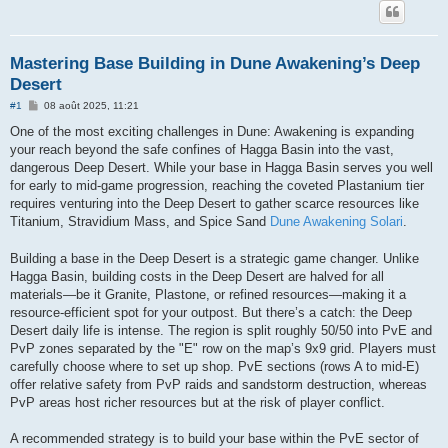
Mastering Base Building in Dune Awakening’s Deep
Desert
M
#1
08 août 2025, 11:21
e
s
One of the most exciting challenges in Dune: Awakening is expanding
s
your reach beyond the safe confines of Hagga Basin into the vast,
a
g
dangerous Deep Desert. While your base in Hagga Basin serves you well
e
for early to mid-game progression, reaching the coveted Plastanium tier
requires venturing into the Deep Desert to gather scarce resources like
Titanium, Stravidium Mass, and Spice Sand
Dune Awakening Solari
.
Building a base in the Deep Desert is a strategic game changer. Unlike
Hagga Basin, building costs in the Deep Desert are halved for all
materials—be it Granite, Plastone, or refined resources—making it a
resource-efficient spot for your outpost. But there’s a catch: the Deep
Desert daily life is intense. The region is split roughly 50/50 into PvE and
PvP zones separated by the "E" row on the map’s 9x9 grid. Players must
carefully choose where to set up shop. PvE sections (rows A to mid-E)
offer relative safety from PvP raids and sandstorm destruction, whereas
PvP areas host richer resources but at the risk of player conflict.
A recommended strategy is to build your base within the PvE sector of