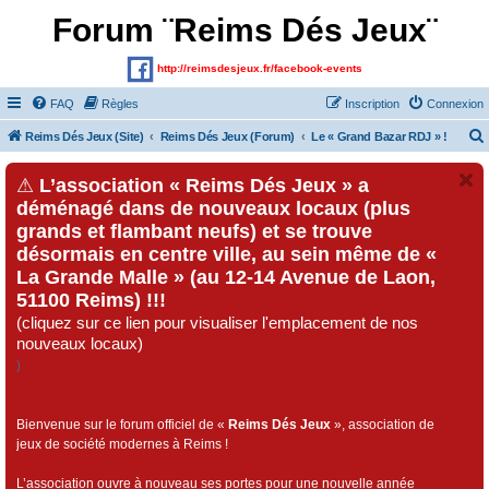
Forum ¨Reims Dés Jeux¨
http://reimsdesjeux.fr/facebook-events
FAQ
Règles
Inscription
Connexion
Reims Dés Jeux (Site)
Reims Dés Jeux (Forum)
Le « Grand Bazar RDJ » !
⚠
L’association « Reims Dés Jeux » a
déménagé dans de nouveaux locaux (plus
grands et flambant neufs) et se trouve
désormais en centre ville, au sein même de «
La Grande Malle » (au 12-14 Avenue de Laon,
51100 Reims) !!!
(cliquez sur ce lien pour visualiser l'emplacement de nos
nouveaux locaux)
)
Bienvenue sur le forum officiel de «
Reims Dés Jeux
», association de
jeux de société modernes à Reims !
L’association ouvre à nouveau ses portes pour une nouvelle année