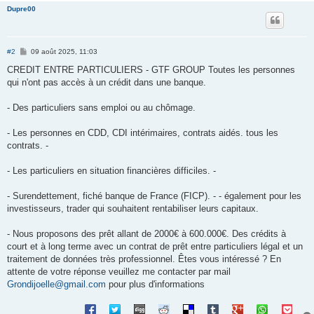
Dupre00
M
#2
09 août 2025, 11:03
e
s
CREDIT ENTRE PARTICULIERS - GTF GROUP Toutes les personnes
s
qui n'ont pas accès à un crédit dans une banque.
a
g
e
- Des particuliers sans emploi ou au chômage.
- Les personnes en CDD, CDI intérimaires, contrats aidés. tous les
contrats. -
- Les particuliers en situation financières difficiles. -
- Surendettement, fiché banque de France (FICP). - - également pour les
investisseurs, trader qui souhaitent rentabiliser leurs capitaux.
- Nous proposons des prêt allant de 2000€ à 600.000€. Des crédits à
court et à long terme avec un contrat de prêt entre particuliers légal et un
traitement de données très professionnel. Êtes vous intéressé ? En
attente de votre réponse veuillez me contacter par mail
Grondijoelle@gmail.com
pour plus d'informations