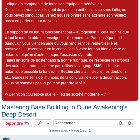
ludique en compagnie de toute son équipe de bénévoles.
De ce fait, si vous avez le goût du jeu et un enthousiasme sans faille, ne
vous privez surtout pas, venez nous rejoindre sans attendre et n’hésitez
pas à en parler autour de vous !
Le support de ce forum fonctionnant par « autogestion », cela signifie que
« tout le monde aide et renseigne tout le monde ». Par conséquent, si
quelqu'un vous vient en aide ou vous rend service, remerciez-le et
renvoyez-lui l'ascenseur en le conseillant à votre tour ou bien encore en
aidant quelqu'un d'autre lorsque l'occasion s'y prête.
Faites en sorte de poster dans la bonne rubrique, de respecter les propos
des autres internautes, de ne pas utiliser le langage SMS et d'utiliser
autant que possible la fonction «
Recherche
» afin d'éviter les doublons.
Et... Gardez le sens de l'humour, de la convivialité et de la décontraction.
Nous ne sommes pas ici pour se prendre la tête.
➯
Définition : Qu’est-ce que le « jeu de société moderne » ?
Mastering Base Building in Dune Awakening’s
Deep Desert
Recherch
Rec
Répondre
2 messages • Page
1
sur
1
niubi