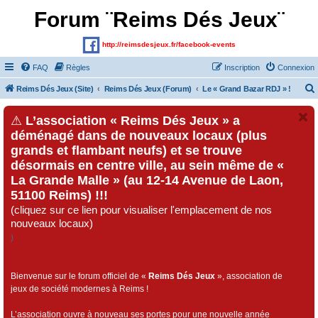
Forum ¨Reims Dés Jeux¨
http://reimsdesjeux.fr/facebook-events
FAQ
Règles
Inscription
Connexion
Reims Dés Jeux (Site)
Reims Dés Jeux (Forum)
Le « Grand Bazar RDJ » !
⚠
L’association « Reims Dés Jeux » a
déménagé dans de nouveaux locaux (plus
grands et flambant neufs) et se trouve
désormais en centre ville, au sein même de «
La Grande Malle » (au 12-14 Avenue de Laon,
51100 Reims) !!!
(cliquez sur ce lien pour visualiser l'emplacement de nos
nouveaux locaux)
)
Bienvenue sur le forum officiel de «
Reims Dés Jeux
», association de
jeux de société modernes à Reims !
L’association ouvre à nouveau ses portes pour une nouvelle année