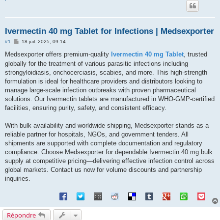
Ivermectin 40 mg Tablet for Infections | Medsexporter
M
#1
18 juil. 2025, 09:14
e
s
Medsexporter offers premium-quality
Ivermectin 40 mg Tablet
, trusted
s
globally for the treatment of various parasitic infections including
a
g
strongyloidiasis, onchocerciasis, scabies, and more. This high-strength
e
formulation is ideal for healthcare providers and distributors looking to
manage large-scale infection outbreaks with proven pharmaceutical
solutions. Our Ivermectin tablets are manufactured in WHO-GMP-certified
facilities, ensuring purity, safety, and consistent efficacy.
With bulk availability and worldwide shipping, Medsexporter stands as a
reliable partner for hospitals, NGOs, and government tenders. All
shipments are supported with complete documentation and regulatory
compliance. Choose Medsexporter for dependable Ivermectin 40 mg bulk
supply at competitive pricing—delivering effective infection control across
global markets. Contact us now for volume discounts and partnership
inquiries.
Répondre