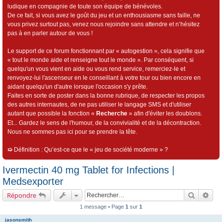
ludique en compagnie de toute son équipe de bénévoles.
De ce fait, si vous avez le goût du jeu et un enthousiasme sans faille, ne
vous privez surtout pas, venez nous rejoindre sans attendre et n’hésitez
pas à en parler autour de vous !
Le support de ce forum fonctionnant par « autogestion », cela signifie que
« tout le monde aide et renseigne tout le monde ». Par conséquent, si
quelqu'un vous vient en aide ou vous rend service, remerciez-le et
renvoyez-lui l'ascenseur en le conseillant à votre tour ou bien encore en
aidant quelqu'un d'autre lorsque l'occasion s'y prête.
Faites en sorte de poster dans la bonne rubrique, de respecter les propos
des autres internautes, de ne pas utiliser le langage SMS et d'utiliser
autant que possible la fonction «
Recherche
» afin d'éviter les doublons.
Et... Gardez le sens de l'humour, de la convivialité et de la décontraction.
Nous ne sommes pas ici pour se prendre la tête.
➯
Définition : Qu’est-ce que le « jeu de société moderne » ?
Ivermectin 40 mg Tablet for Infections |
Medsexporter
Recherch
Rec
Répondre
1 message • Page
1
sur
1
jasonsmith