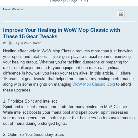
1 message • Page
1
sur
1
LunarPhoenix
Improve Your Healing in WoW Mop Classic with
These 15 Gear Tweaks
M
#1
21 juin 2025, 04:05
e
s
Healing effectively in WoW Mop Classic requires more than just knowing
s
your spells and rotations — your gear plays a crucial role in maximizing
a
g
your healing output. Whether you’re tackling dungeons or preparing for
e
raids, small adjustments to your equipment can make a significant
difference in how well you keep your team alive. In this article, I’ll share
15 practical gear tweaks that helped me improve my healing performance,
along with some insights on managing
WoW Mop Classic Gold
to afford
these upgrades.
1. Prioritize Spirit and Intellect
Spirit and intellect remain core stats for many healers in MoP Classic.
While intellect boosts your mana pool and spell power, spirit increases
your mana regeneration. Look for gear that balances both to avoid running
out of mana during prolonged fights.
2. Optimize Your Secondary Stats