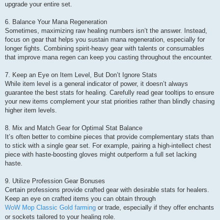
upgrade your entire set.
6. Balance Your Mana Regeneration
Sometimes, maximizing raw healing numbers isn’t the answer. Instead,
focus on gear that helps you sustain mana regeneration, especially for
longer fights. Combining spirit-heavy gear with talents or consumables
that improve mana regen can keep you casting throughout the encounter.
7. Keep an Eye on Item Level, But Don’t Ignore Stats
While item level is a general indicator of power, it doesn’t always
guarantee the best stats for healing. Carefully read gear tooltips to ensure
your new items complement your stat priorities rather than blindly chasing
higher item levels.
8. Mix and Match Gear for Optimal Stat Balance
It’s often better to combine pieces that provide complementary stats than
to stick with a single gear set. For example, pairing a high-intellect chest
piece with haste-boosting gloves might outperform a full set lacking
haste.
9. Utilize Profession Gear Bonuses
Certain professions provide crafted gear with desirable stats for healers.
Keep an eye on crafted items you can obtain through
WoW Mop Classic Gold farming
or trade, especially if they offer enchants
or sockets tailored to your healing role.