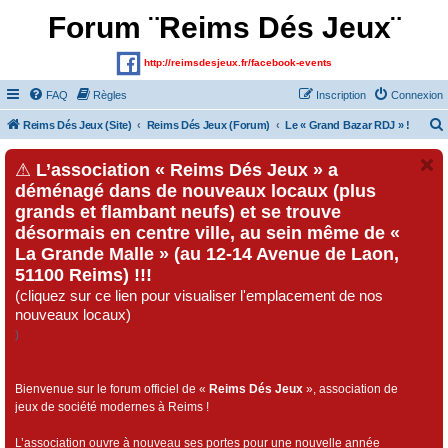
Forum ¨Reims Dés Jeux¨
http://reimsdesjeux.fr/facebook-events
FAQ
Règles
Inscription
Connexion
Reims Dés Jeux (Site)
Reims Dés Jeux (Forum)
Le « Grand Bazar RDJ » !
⚠
L’association « Reims Dés Jeux » a
déménagé dans de nouveaux locaux (plus
grands et flambant neufs) et se trouve
désormais en centre ville, au sein même de «
La Grande Malle » (au 12-14 Avenue de Laon,
51100 Reims) !!!
(cliquez sur ce lien pour visualiser l'emplacement de nos
nouveaux locaux)
)
Bienvenue sur le forum officiel de «
Reims Dés Jeux
», association de
jeux de société modernes à Reims !
L’association ouvre à nouveau ses portes pour une nouvelle année