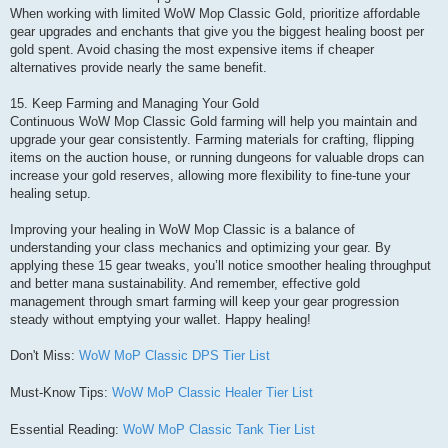
When working with limited WoW Mop Classic Gold, prioritize affordable
gear upgrades and enchants that give you the biggest healing boost per
gold spent. Avoid chasing the most expensive items if cheaper
alternatives provide nearly the same benefit.
15. Keep Farming and Managing Your Gold
Continuous WoW Mop Classic Gold farming will help you maintain and
upgrade your gear consistently. Farming materials for crafting, flipping
items on the auction house, or running dungeons for valuable drops can
increase your gold reserves, allowing more flexibility to fine-tune your
healing setup.
Improving your healing in WoW Mop Classic is a balance of
understanding your class mechanics and optimizing your gear. By
applying these 15 gear tweaks, you’ll notice smoother healing throughput
and better mana sustainability. And remember, effective gold
management through smart farming will keep your gear progression
steady without emptying your wallet. Happy healing!
Don't Miss:
WoW MoP Classic DPS Tier List
Must-Know Tips:
WoW MoP Classic Healer Tier List
Essential Reading:
WoW MoP Classic Tank Tier List