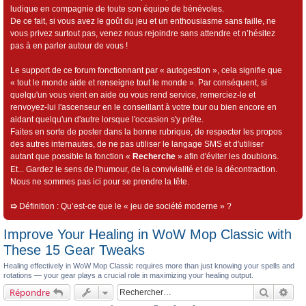
ludique en compagnie de toute son équipe de bénévoles.
De ce fait, si vous avez le goût du jeu et un enthousiasme sans faille, ne
vous privez surtout pas, venez nous rejoindre sans attendre et n’hésitez
pas à en parler autour de vous !
Le support de ce forum fonctionnant par « autogestion », cela signifie que
« tout le monde aide et renseigne tout le monde ». Par conséquent, si
quelqu'un vous vient en aide ou vous rend service, remerciez-le et
renvoyez-lui l'ascenseur en le conseillant à votre tour ou bien encore en
aidant quelqu'un d'autre lorsque l'occasion s'y prête.
Faites en sorte de poster dans la bonne rubrique, de respecter les propos
des autres internautes, de ne pas utiliser le langage SMS et d'utiliser
autant que possible la fonction «
Recherche
» afin d'éviter les doublons.
Et... Gardez le sens de l'humour, de la convivialité et de la décontraction.
Nous ne sommes pas ici pour se prendre la tête.
➯
Définition : Qu’est-ce que le « jeu de société moderne » ?
Improve Your Healing in WoW Mop Classic with
These 15 Gear Tweaks
Healing effectively in WoW Mop Classic requires more than just knowing your spells and
rotations — your gear plays a crucial role in maximizing your healing output.
Recherch
Rec
Répondre