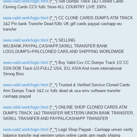
www.vaild.work/login.html
(*_*) Sell Dumps Track 1&2 Cloned Cards
Cloning Cards CCV fullz Store ALL COUNTRY LIVE 100%
www.vaild.work/login.html
(*_*) CC CLONE CARDS DUMPS ATM TRACK
1&2 Pin bank Transfer Dead fUllz UK gilf cards paypal cashapp wu
transfer
www.vaild.work/login.html
(*_*) SELLING
WU,BANK,PAYPAL,CASHAPP,SKRILL TRANSFER BANK
LOGS,DUMPS+PIN,CLONED CARS AND SHIPPING WORLDWIDE
www.vaild.work/login.html
(*_*) Buy Valid Cvv CC Dumps Track 1/2 CC
SSN DOB Track-1/2-FULLZ USA, EU, ASIA And more international
Strong Bins.
www.vaild.work/login.html
(*_*) Trusted & Verified Service Cloned Cards
Atm Dumps Track 1&2 cc fullz dead uk usa emv software transfer
cashapp paypal
www.vaild.work/login.html
(*_*) ONLINE SHOP CLONED CARDS ATM
DUMPS TRACK 1&2 TRANSFER WESTERN UNION BANK TRANSFER,
SKRILL TRASNFER AND PAYPAL/CASHAPP TRANSFER
www.vaild.work/login.html
(*_*) Legit Shop Paypal - Cashapp unveri verify
balance transfer real western union online cards atm ready shiping