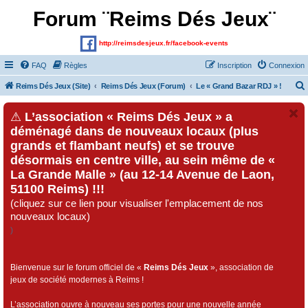
Forum ¨Reims Dés Jeux¨
http://reimsdesjeux.fr/facebook-events
FAQ
Règles
Inscription
Connexion
Reims Dés Jeux (Site)
Reims Dés Jeux (Forum)
Le « Grand Bazar RDJ » !
⚠
L’association « Reims Dés Jeux » a
déménagé dans de nouveaux locaux (plus
grands et flambant neufs) et se trouve
désormais en centre ville, au sein même de «
La Grande Malle » (au 12-14 Avenue de Laon,
51100 Reims) !!!
(cliquez sur ce lien pour visualiser l'emplacement de nos
nouveaux locaux)
)
Bienvenue sur le forum officiel de «
Reims Dés Jeux
», association de
jeux de société modernes à Reims !
L’association ouvre à nouveau ses portes pour une nouvelle année