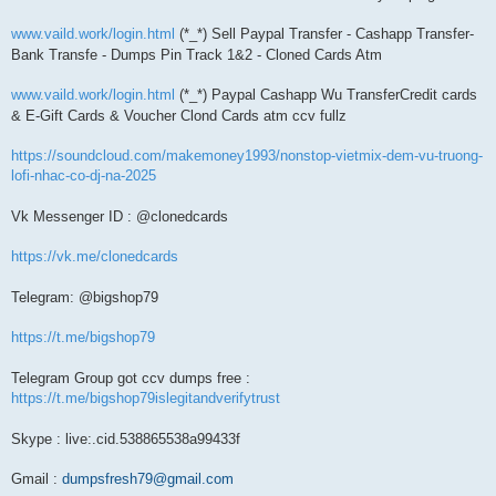
www.vaild.work/login.html
(*_*) Sell Paypal Transfer - Cashapp Transfer-
Bank Transfe - Dumps Pin Track 1&2 - Cloned Cards Atm
www.vaild.work/login.html
(*_*) Paypal Cashapp Wu TransferCredit cards
& E-Gift Cards & Voucher Clond Cards atm ccv fullz
https://soundcloud.com/makemoney1993/nonstop-vietmix-dem-vu-truong-
lofi-nhac-co-dj-na-2025
Vk Messenger ID : @clonedcards
https://vk.me/clonedcards
Telegram: @bigshop79
https://t.me/bigshop79
Telegram Group got ccv dumps free :
https://t.me/bigshop79islegitandverifytrust
Skype : live:.cid.538865538a99433f
Gmail :
dumpsfresh79@gmail.com