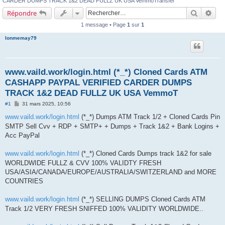
CARDER DUMPS TRACK 1&2 DEAD FULLZ UK USA VemmoTransfer
Recherch
Rec
Répondre
1 message • Page
1
sur
1
lonmemay79
www.vaild.work/login.html (*_*) Cloned Cards ATM
CASHAPP PAYPAL VERIFIED CARDER DUMPS
TRACK 1&2 DEAD FULLZ UK USA VemmoT
M
#1
31 mars 2025, 10:56
e
s
www.vaild.work/login.html
(*_*) Dumps ATM Track 1/2 + Cloned Cards Pin
s
SMTP Sell Cvv + RDP + SMTP+ + Dumps + Track 1&2 + Bank Logins +
a
g
Acc PayPal
e
www.vaild.work/login.html
(*_*) Cloned Cards Dumps track 1&2 for sale
WORLDWIDE FULLZ & CVV 100% VALIDTY FRESH
USA/ASIA/CANADA/EUROPE/AUSTRALIA/SWITZERLAND and MORE
COUNTRIES
www.vaild.work/login.html
(*_*) SELLING DUMPS Cloned Cards ATM
Track 1/2 VERY FRESH SNIFFED 100% VALIDITY WORLDWIDE..