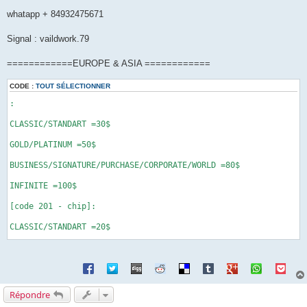
whatapp + 84932475671
Signal : vaildwork.79
============EUROPE & ASIA ============
CODE :
TOUT SÉLECTIONNER
:

CLASSIC/STANDART =30$

GOLD/PLATINUM =50$

BUSINESS/SIGNATURE/PURCHASE/CORPORATE/WORLD =80$

INFINITE =100$

[code 201 - chip]:

CLASSIC/STANDART =20$

GOLD/PLATINUM =40$

BUSINESS/SIGNATURE/PURCHASE/CORPORATE/WORLD =60$

Price for Dumps with Pin, Track 1/2 :

Répondre