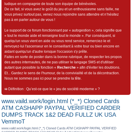
ludique en compagnie de toute son équipe de bénévoles.
De ce fait, si vous avez le goût du jeu et un enthousiasme sans faille, ne
vous privez surtout pas, venez nous rejoindre sans attendre et n’hésitez
pas à en parler autour de vous !
Le support de ce forum fonctionnant par « autogestion », cela signifie que
« tout le monde aide et renseigne tout le monde ». Par conséquent, si
quelqu'un vous vient en aide ou vous rend service, remerciez-le et
renvoyez-lui l'ascenseur en le conseillant à votre tour ou bien encore en
aidant quelqu'un d'autre lorsque l'occasion s'y prête.
Faites en sorte de poster dans la bonne rubrique, de respecter les propos
des autres internautes, de ne pas utiliser le langage SMS et d'utiliser
autant que possible la fonction «
Recherche
» afin d'éviter les doublons.
Et... Gardez le sens de l'humour, de la convivialité et de la décontraction.
Nous ne sommes pas ici pour se prendre la tête.
➯
Définition : Qu’est-ce que le « jeu de société moderne » ?
www.vaild.work/login.html (*_*) Cloned Cards
ATM CASHAPP PAYPAL VERIFIED CARDER
DUMPS TRACK 1&2 DEAD FULLZ UK USA
VemmoT
www.vaild.work/login.html (*_*) Cloned Cards ATM CASHAPP PAYPAL VERIFIED