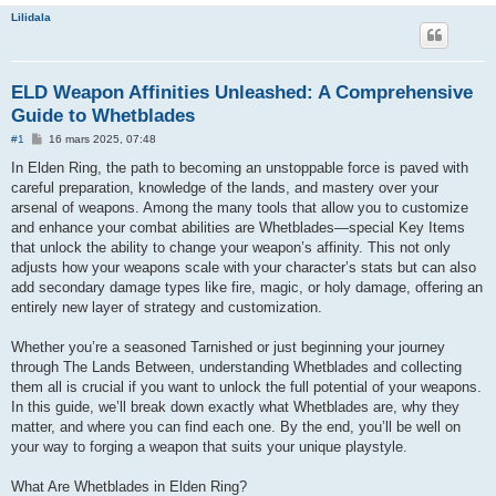
Lilidala
ELD Weapon Affinities Unleashed: A Comprehensive
Guide to Whetblades
M
#1
16 mars 2025, 07:48
e
s
In Elden Ring, the path to becoming an unstoppable force is paved with
s
careful preparation, knowledge of the lands, and mastery over your
a
g
arsenal of weapons. Among the many tools that allow you to customize
e
and enhance your combat abilities are Whetblades—special Key Items
that unlock the ability to change your weapon’s affinity. This not only
adjusts how your weapons scale with your character’s stats but can also
add secondary damage types like fire, magic, or holy damage, offering an
entirely new layer of strategy and customization.
Whether you’re a seasoned Tarnished or just beginning your journey
through The Lands Between, understanding Whetblades and collecting
them all is crucial if you want to unlock the full potential of your weapons.
In this guide, we’ll break down exactly what Whetblades are, why they
matter, and where you can find each one. By the end, you’ll be well on
your way to forging a weapon that suits your unique playstyle.
What Are Whetblades in Elden Ring?