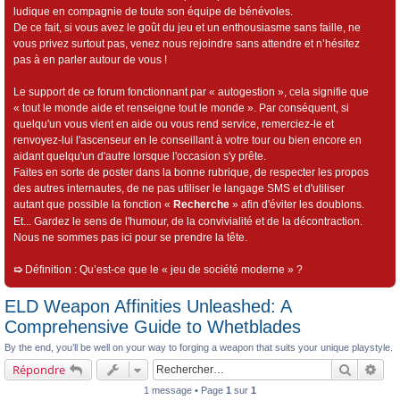
ludique en compagnie de toute son équipe de bénévoles.
De ce fait, si vous avez le goût du jeu et un enthousiasme sans faille, ne
vous privez surtout pas, venez nous rejoindre sans attendre et n’hésitez
pas à en parler autour de vous !
Le support de ce forum fonctionnant par « autogestion », cela signifie que
« tout le monde aide et renseigne tout le monde ». Par conséquent, si
quelqu'un vous vient en aide ou vous rend service, remerciez-le et
renvoyez-lui l'ascenseur en le conseillant à votre tour ou bien encore en
aidant quelqu'un d'autre lorsque l'occasion s'y prête.
Faites en sorte de poster dans la bonne rubrique, de respecter les propos
des autres internautes, de ne pas utiliser le langage SMS et d'utiliser
autant que possible la fonction «
Recherche
» afin d'éviter les doublons.
Et... Gardez le sens de l'humour, de la convivialité et de la décontraction.
Nous ne sommes pas ici pour se prendre la tête.
➯
Définition : Qu’est-ce que le « jeu de société moderne » ?
ELD Weapon Affinities Unleashed: A
Comprehensive Guide to Whetblades
By the end, you’ll be well on your way to forging a weapon that suits your unique playstyle.
Recherch
Rec
Répondre
1 message • Page
1
sur
1