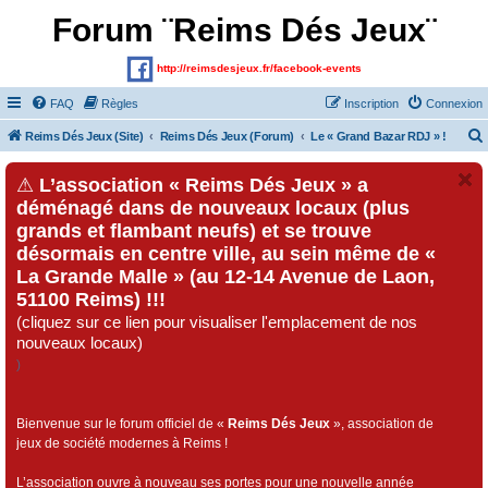
Forum ¨Reims Dés Jeux¨
http://reimsdesjeux.fr/facebook-events
FAQ
Règles
Inscription
Connexion
Reims Dés Jeux (Site)
Reims Dés Jeux (Forum)
Le « Grand Bazar RDJ » !
⚠
L’association « Reims Dés Jeux » a
déménagé dans de nouveaux locaux (plus
grands et flambant neufs) et se trouve
désormais en centre ville, au sein même de «
La Grande Malle » (au 12-14 Avenue de Laon,
51100 Reims) !!!
(cliquez sur ce lien pour visualiser l'emplacement de nos
nouveaux locaux)
)
Bienvenue sur le forum officiel de «
Reims Dés Jeux
», association de
jeux de société modernes à Reims !
L’association ouvre à nouveau ses portes pour une nouvelle année