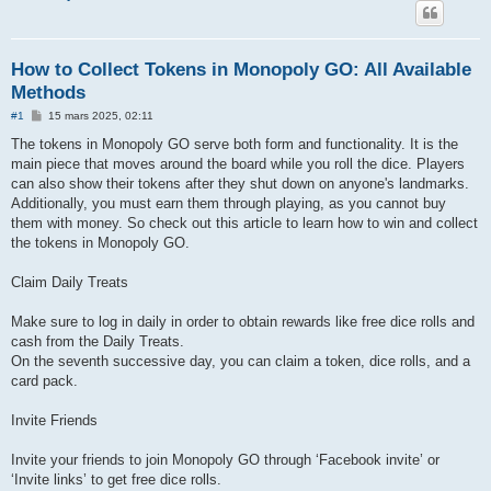
How to Collect Tokens in Monopoly GO: All Available
Methods
M
#1
15 mars 2025, 02:11
e
s
The tokens in Monopoly GO serve both form and functionality. It is the
s
main piece that moves around the board while you roll the dice. Players
a
g
can also show their tokens after they shut down on anyone's landmarks.
e
Additionally, you must earn them through playing, as you cannot buy
them with money. So check out this article to learn how to win and collect
the tokens in Monopoly GO.
Claim Daily Treats
Make sure to log in daily in order to obtain rewards like free dice rolls and
cash from the Daily Treats.
On the seventh successive day, you can claim a token, dice rolls, and a
card pack.
Invite Friends
Invite your friends to join Monopoly GO through ‘Facebook invite’ or
‘Invite links’ to get free dice rolls.