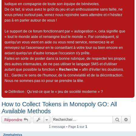
ludique en compagnie de toute son équipe de bénévoles.
De ce fait, si vous avez le goût du jeu et un enthousiasme sans faille, ne
vous privez surtout pas, venez nous rejoindre sans attendre et n’hésitez
pas à en parler autour de vous !
Le support de ce forum fonctionnant par « autogestion », cela signifie que
« tout le monde aide et renseigne tout le monde ». Par conséquent, si
quelqu'un vous vient en aide ou vous rend service, remerciez-le et
renvoyez-lui l'ascenseur en le conseillant à votre tour ou bien encore en
aidant quelqu'un d'autre lorsque l'occasion s'y prête.
Faites en sorte de poster dans la bonne rubrique, de respecter les propos
des autres internautes, de ne pas utiliser le langage SMS et d'utiliser
autant que possible la fonction «
Recherche
» afin d'éviter les doublons.
Et... Gardez le sens de l'humour, de la convivialité et de la décontraction.
Nous ne sommes pas ici pour se prendre la tête.
➯
Définition : Qu’est-ce que le « jeu de société moderne » ?
How to Collect Tokens in Monopoly GO: All
Available Methods
Recherch
Rec
Répondre
1 message • Page
1
sur
1
Jimekalmiya