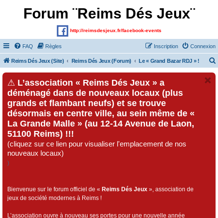
Forum ¨Reims Dés Jeux¨
http://reimsdesjeux.fr/facebook-events
FAQ
Règles
Inscription
Connexion
Reims Dés Jeux (Site)
Reims Dés Jeux (Forum)
Le « Grand Bazar RDJ » !
⚠
L’association « Reims Dés Jeux » a
déménagé dans de nouveaux locaux (plus
grands et flambant neufs) et se trouve
désormais en centre ville, au sein même de «
La Grande Malle » (au 12-14 Avenue de Laon,
51100 Reims) !!!
(cliquez sur ce lien pour visualiser l'emplacement de nos
nouveaux locaux)
)
Bienvenue sur le forum officiel de «
Reims Dés Jeux
», association de
jeux de société modernes à Reims !
L’association ouvre à nouveau ses portes pour une nouvelle année