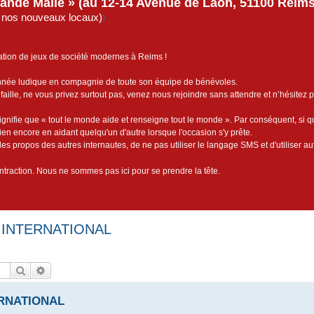
rande Malle » (au 12-14 Avenue de Laon, 51100 Reims)
de nos nouveaux locaux)
)
ation de jeux de société modernes à Reims !
année ludique en compagnie de toute son équipe de bénévoles.
faille, ne vous privez surtout pas, venez nous rejoindre sans attendre et n’hésitez 
ignifie que « tout le monde aide et renseigne tout le monde ». Par conséquent, si 
bien encore en aidant quelqu'un d'autre lorsque l'occasion s'y prête.
es propos des autres internautes, de ne pas utiliser le langage SMS et d'utiliser au
contraction. Nous ne sommes pas ici pour se prendre la tête.
 INTERNATIONAL
Rechercher
Recherche avancée
ERNATIONAL