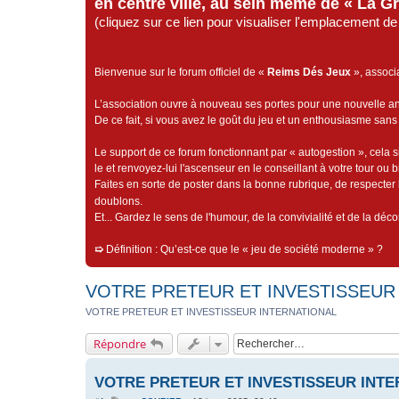
en centre ville, au sein même de « La G
(cliquez sur ce lien pour visualiser l'emplacement 
Bienvenue sur le forum officiel de «
Reims Dés Jeux
», associ
L’association ouvre à nouveau ses portes pour une nouvelle 
De ce fait, si vous avez le goût du jeu et un enthousiasme sans 
Le support de ce forum fonctionnant par « autogestion », cela s
le et renvoyez-lui l'ascenseur en le conseillant à votre tour ou 
Faites en sorte de poster dans la bonne rubrique, de respecter l
doublons.
Et... Gardez le sens de l'humour, de la convivialité et de la dé
➯
Définition : Qu’est-ce que le « jeu de société moderne » ?
VOTRE PRETEUR ET INVESTISSEUR
VOTRE PRETEUR ET INVESTISSEUR INTERNATIONAL
Répondre
VOTRE PRETEUR ET INVESTISSEUR INT