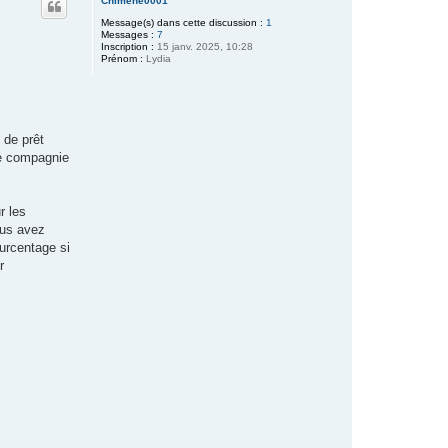
Chimene0001
t
Message(s) dans cette discussion :
1
Messages :
7
Inscription :
15 janv. 2025, 10:28
Prénom :
Lydia
 de prêt
ne compagnie
r les
ous avez
ourcentage si
r