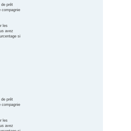
 de prêt
ne compagnie
r les
ous avez
ourcentage si
 de prêt
ne compagnie
r les
ous avez
ourcentage si