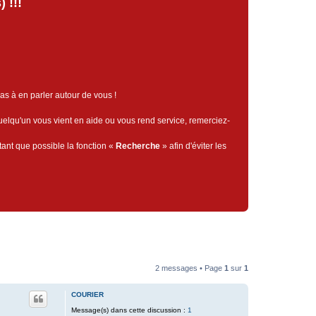
 !!!
pas à en parler autour de vous !
quelqu'un vous vient en aide ou vous rend service, remerciez-
tant que possible la fonction «
Recherche
» afin d'éviter les
2 messages • Page
1
sur
1
COURIER
Message(s) dans cette discussion :
1