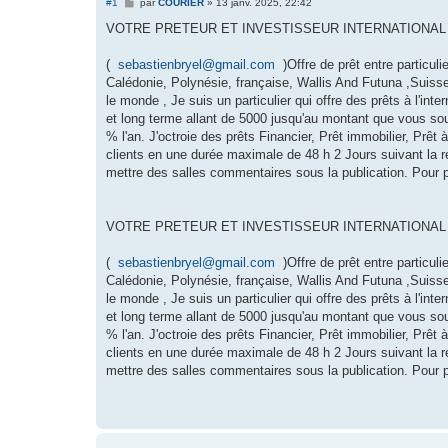
M
#1
par
COURIER
»
13 janv. 2025, 22:42
e
s
VOTRE PRETEUR ET INVESTISSEUR INTERNATIONA
s
a
g
(
sebastienbryel@gmail.com
)Offre de prêt entre particul
e
Calédonie, Polynésie, française, Wallis And Futuna ,Suisse
le monde , Je suis un particulier qui offre des prêts à l'inte
et long terme allant de 5000 jusqu'au montant que vous souh
% l'an. J'octroie des prêts Financier, Prêt immobilier, Prêt
clients en une durée maximale de 48 h 2 Jours suivant la 
mettre des salles commentaires sous la publication. Pour p
VOTRE PRETEUR ET INVESTISSEUR INTERNATIONA
(
sebastienbryel@gmail.com
)Offre de prêt entre particul
Calédonie, Polynésie, française, Wallis And Futuna ,Suisse
le monde , Je suis un particulier qui offre des prêts à l'inte
et long terme allant de 5000 jusqu'au montant que vous souh
% l'an. J'octroie des prêts Financier, Prêt immobilier, Prêt
clients en une durée maximale de 48 h 2 Jours suivant la 
mettre des salles commentaires sous la publication. Pour 