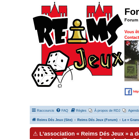
Fo
Forum 
Vous êt
Contact
htt
Raccourcis
FAQ
Règles
À propos de RDJ
Agend
Reims Dés Jeux (Site)
Reims Dés Jeux (Forum)
Le « Gran
⚠
L’association « Reims Dés Jeux » a 