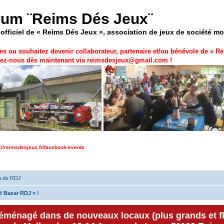
rum ¨Reims Dés Jeux¨
officiel de « Reims Dés Jeux », association de jeux de société m
es ou souhaitez devenir collaborateur, partenaire et/ou bénévole de «
Re
ez-nous dès maintenant via
reimsdesjeux@gmail.com
!
p://reimsdesjeux.fr/facebook-events
a de RDJ
d Bazar RDJ » !
déménagé dans de nouveaux locaux (plus grands et f