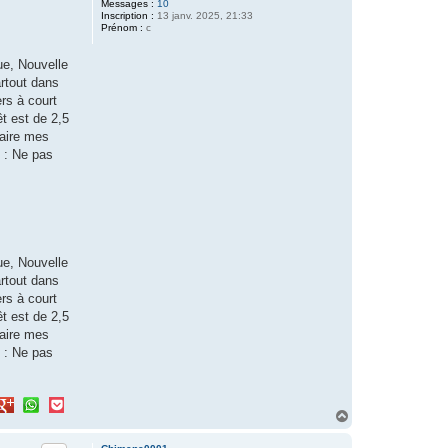
Messages :
10
Inscription :
13 janv. 2025, 21:33
Prénom :
c
ue, Nouvelle
artout dans
ers à court
t est de 2,5
faire mes
 : Ne pas
ue, Nouvelle
artout dans
ers à court
t est de 2,5
faire mes
 : Ne pas
H
a
u