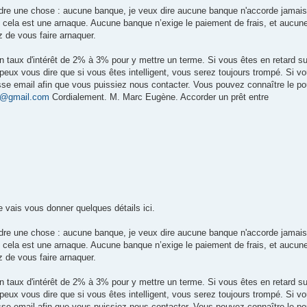
ndre une chose : aucune banque, je veux dire aucune banque n'accorde jamais
t cela est une arnaque. Aucune banque n’exige le paiement de frais, et aucu
z de vous faire arnaquer.
n taux d'intérêt de 2% à 3% pour y mettre un terme. Si vous êtes en retard su
ux vous dire que si vous êtes intelligent, vous serez toujours trompé. Si v
resse email afin que vous puissiez nous contacter. Vous pouvez connaître le p
@gmail.com
Cordialement. M. Marc Eugène. Accorder un prêt entre
 vais vous donner quelques détails ici.
ndre une chose : aucune banque, je veux dire aucune banque n'accorde jamais
t cela est une arnaque. Aucune banque n’exige le paiement de frais, et aucu
z de vous faire arnaquer.
n taux d'intérêt de 2% à 3% pour y mettre un terme. Si vous êtes en retard su
ux vous dire que si vous êtes intelligent, vous serez toujours trompé. Si v
resse email afin que vous puissiez nous contacter. Vous pouvez connaître le p