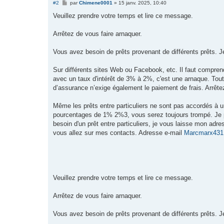
M
#2
par
Chimene0001
»
15 janv. 2025, 10:40
e
s
Veuillez prendre votre temps et lire ce message.
s
a
g
Arrêtez de vous faire arnaquer.
e
Vous avez besoin de prêts provenant de différents prêts. Je
Sur différents sites Web ou Facebook, etc. Il faut compre
avec un taux d'intérêt de 3% à 2%, c'est une arnaque. Tou
d’assurance n’exige également le paiement de frais. Arrête
Même les prêts entre particuliers ne sont pas accordés à u
pourcentages de 1% 2%3, vous serez toujours trompé. Je pe
besoin d'un prêt entre particuliers, je vous laisse mon ad
vous allez sur mes contacts. Adresse e-mail
Marcmarx431
Veuillez prendre votre temps et lire ce message.
Arrêtez de vous faire arnaquer.
Vous avez besoin de prêts provenant de différents prêts. Je