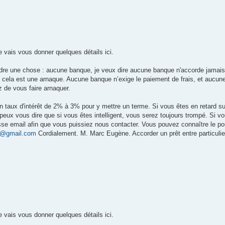
 vais vous donner quelques détails ici.
ndre une chose : aucune banque, je veux dire aucune banque n'accorde jamais
t cela est une arnaque. Aucune banque n’exige le paiement de frais, et aucu
z de vous faire arnaquer.
n taux d'intérêt de 2% à 3% pour y mettre un terme. Si vous êtes en retard su
ux vous dire que si vous êtes intelligent, vous serez toujours trompé. Si v
resse email afin que vous puissiez nous contacter. Vous pouvez connaître le p
@gmail.com
Cordialement. M. Marc Eugène. Accorder un prêt entre particulie
 vais vous donner quelques détails ici.