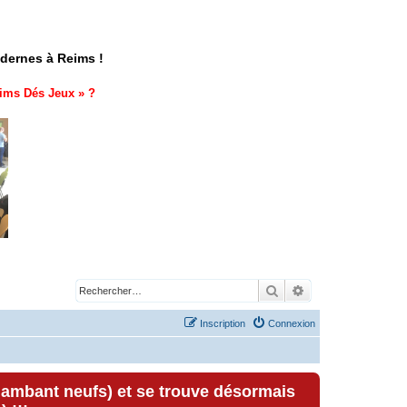
odernes à Reims !
ims Dés Jeux
» ?
Rechercher
Recherche avancé
Inscription
Connexion
lambant neufs) et se trouve désormais