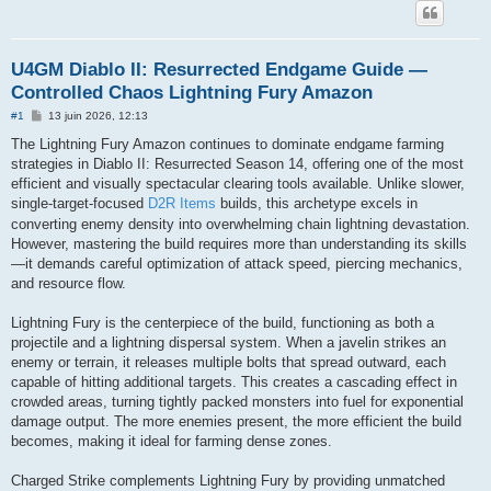
U4GM Diablo II: Resurrected Endgame Guide —
Controlled Chaos Lightning Fury Amazon
M
#1
13 juin 2026, 12:13
e
s
The Lightning Fury Amazon continues to dominate endgame farming
s
strategies in Diablo II: Resurrected Season 14, offering one of the most
a
g
efficient and visually spectacular clearing tools available. Unlike slower,
e
single-target-focused
D2R Items
builds, this archetype excels in
converting enemy density into overwhelming chain lightning devastation.
However, mastering the build requires more than understanding its skills
—it demands careful optimization of attack speed, piercing mechanics,
and resource flow.
Lightning Fury is the centerpiece of the build, functioning as both a
projectile and a lightning dispersal system. When a javelin strikes an
enemy or terrain, it releases multiple bolts that spread outward, each
capable of hitting additional targets. This creates a cascading effect in
crowded areas, turning tightly packed monsters into fuel for exponential
damage output. The more enemies present, the more efficient the build
becomes, making it ideal for farming dense zones.
Charged Strike complements Lightning Fury by providing unmatched