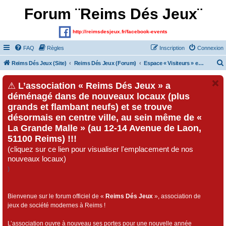
Forum ¨Reims Dés Jeux¨
http://reimsdesjeux.fr/facebook-events
FAQ
Règles
Inscription
Connexion
Reims Dés Jeux (Site)
Reims Dés Jeux (Forum)
Espace « Visiteurs » et inscrits au forum
⚠
L’association « Reims Dés Jeux » a
déménagé dans de nouveaux locaux (plus
grands et flambant neufs) et se trouve
désormais en centre ville, au sein même de «
La Grande Malle » (au 12-14 Avenue de Laon,
51100 Reims) !!!
(cliquez sur ce lien pour visualiser l'emplacement de nos
nouveaux locaux)
)
Bienvenue sur le forum officiel de «
Reims Dés Jeux
», association de
jeux de société modernes à Reims !
L’association ouvre à nouveau ses portes pour une nouvelle année