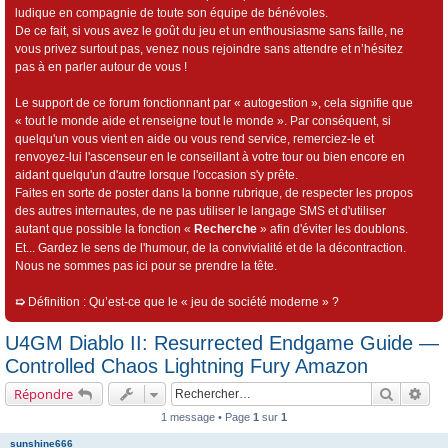
ludique en compagnie de toute son équipe de bénévoles.
De ce fait, si vous avez le goût du jeu et un enthousiasme sans faille, ne
vous privez surtout pas, venez nous rejoindre sans attendre et n’hésitez
pas à en parler autour de vous !
Le support de ce forum fonctionnant par « autogestion », cela signifie que
« tout le monde aide et renseigne tout le monde ». Par conséquent, si
quelqu'un vous vient en aide ou vous rend service, remerciez-le et
renvoyez-lui l'ascenseur en le conseillant à votre tour ou bien encore en
aidant quelqu'un d'autre lorsque l'occasion s'y prête.
Faites en sorte de poster dans la bonne rubrique, de respecter les propos
des autres internautes, de ne pas utiliser le langage SMS et d'utiliser
autant que possible la fonction «
Recherche
» afin d'éviter les doublons.
Et... Gardez le sens de l'humour, de la convivialité et de la décontraction.
Nous ne sommes pas ici pour se prendre la tête.
➯
Définition : Qu’est-ce que le « jeu de société moderne » ?
U4GM Diablo II: Resurrected Endgame Guide —
Controlled Chaos Lightning Fury Amazon
Recherch
Rec
Répondre
1 message • Page
1
sur
1
sunshine666