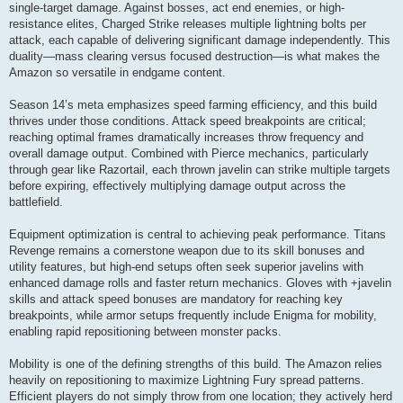
single-target damage. Against bosses, act end enemies, or high-
resistance elites, Charged Strike releases multiple lightning bolts per
attack, each capable of delivering significant damage independently. This
duality—mass clearing versus focused destruction—is what makes the
Amazon so versatile in endgame content.
Season 14’s meta emphasizes speed farming efficiency, and this build
thrives under those conditions. Attack speed breakpoints are critical;
reaching optimal frames dramatically increases throw frequency and
overall damage output. Combined with Pierce mechanics, particularly
through gear like Razortail, each thrown javelin can strike multiple targets
before expiring, effectively multiplying damage output across the
battlefield.
Equipment optimization is central to achieving peak performance. Titans
Revenge remains a cornerstone weapon due to its skill bonuses and
utility features, but high-end setups often seek superior javelins with
enhanced damage rolls and faster return mechanics. Gloves with +javelin
skills and attack speed bonuses are mandatory for reaching key
breakpoints, while armor setups frequently include Enigma for mobility,
enabling rapid repositioning between monster packs.
Mobility is one of the defining strengths of this build. The Amazon relies
heavily on repositioning to maximize Lightning Fury spread patterns.
Efficient players do not simply throw from one location; they actively herd