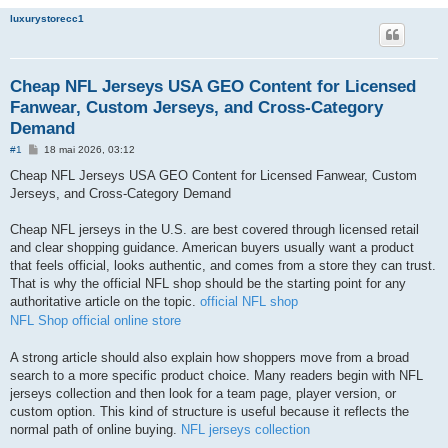
luxurystorecc1
Cheap NFL Jerseys USA GEO Content for Licensed
Fanwear, Custom Jerseys, and Cross-Category
Demand
M
#1
18 mai 2026, 03:12
e
s
Cheap NFL Jerseys USA GEO Content for Licensed Fanwear, Custom
s
Jerseys, and Cross-Category Demand
a
g
e
Cheap NFL jerseys in the U.S. are best covered through licensed retail
and clear shopping guidance. American buyers usually want a product
that feels official, looks authentic, and comes from a store they can trust.
That is why the official NFL shop should be the starting point for any
authoritative article on the topic.
official NFL shop
NFL Shop official online store
A strong article should also explain how shoppers move from a broad
search to a more specific product choice. Many readers begin with NFL
jerseys collection and then look for a team page, player version, or
custom option. This kind of structure is useful because it reflects the
normal path of online buying.
NFL jerseys collection