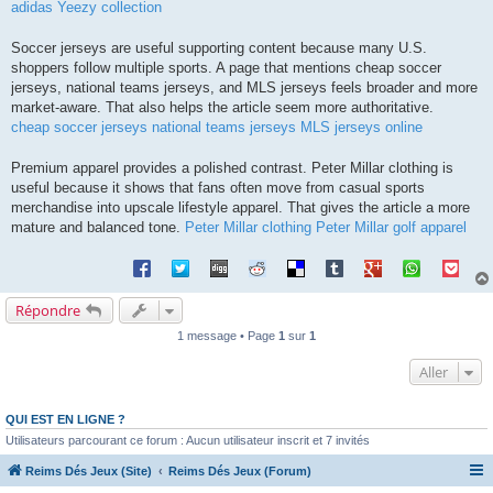
adidas Yeezy collection
Soccer jerseys are useful supporting content because many U.S.
shoppers follow multiple sports. A page that mentions cheap soccer
jerseys, national teams jerseys, and MLS jerseys feels broader and more
market-aware. That also helps the article seem more authoritative.
cheap soccer jerseys
national teams jerseys
MLS jerseys online
Premium apparel provides a polished contrast. Peter Millar clothing is
useful because it shows that fans often move from casual sports
merchandise into upscale lifestyle apparel. That gives the article a more
mature and balanced tone.
Peter Millar clothing
Peter Millar golf apparel
Répondre
1 message • Page
1
sur
1
Aller
QUI EST EN LIGNE ?
Utilisateurs parcourant ce forum : Aucun utilisateur inscrit et 7 invités
Reims Dés Jeux (Site)
Reims Dés Jeux (Forum)