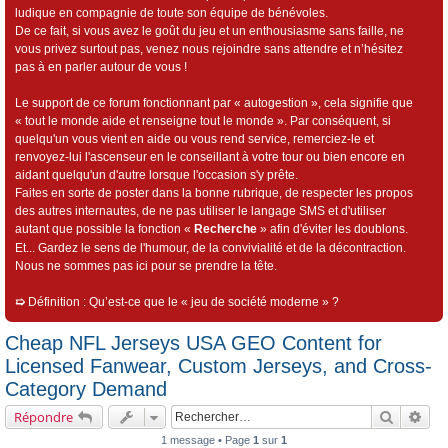
ludique en compagnie de toute son équipe de bénévoles.
De ce fait, si vous avez le goût du jeu et un enthousiasme sans faille, ne
vous privez surtout pas, venez nous rejoindre sans attendre et n’hésitez
pas à en parler autour de vous !
Le support de ce forum fonctionnant par « autogestion », cela signifie que
« tout le monde aide et renseigne tout le monde ». Par conséquent, si
quelqu'un vous vient en aide ou vous rend service, remerciez-le et
renvoyez-lui l'ascenseur en le conseillant à votre tour ou bien encore en
aidant quelqu'un d'autre lorsque l'occasion s'y prête.
Faites en sorte de poster dans la bonne rubrique, de respecter les propos
des autres internautes, de ne pas utiliser le langage SMS et d'utiliser
autant que possible la fonction «
Recherche
» afin d'éviter les doublons.
Et... Gardez le sens de l'humour, de la convivialité et de la décontraction.
Nous ne sommes pas ici pour se prendre la tête.
➯
Définition : Qu’est-ce que le « jeu de société moderne » ?
Cheap NFL Jerseys USA GEO Content for
Licensed Fanwear, Custom Jerseys, and Cross-
Category Demand
Recherch
Rec
Répondre
1 message • Page
1
sur
1