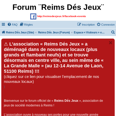
Forum ¨Reims Dés Jeux¨
http://reimsdesjeux.fr/facebook-events
FAQ
Règles
Inscription
Connexion
Reims Dés Jeux (Site)
Reims Dés Jeux (Forum)
Espace « Visiteurs » et inscrits au forum
⚠
L’association « Reims Dés Jeux » a
déménagé dans de nouveaux locaux (plus
grands et flambant neufs) et se trouve
désormais en centre ville, au sein même de «
La Grande Malle » (au 12-14 Avenue de Laon,
51100 Reims) !!!
(cliquez sur ce lien pour visualiser l'emplacement de nos
nouveaux locaux)
)
Bienvenue sur le forum officiel de «
Reims Dés Jeux
», association de
jeux de société modernes à Reims !
L’association ouvre à nouveau ses portes pour une nouvelle année