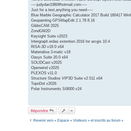
s
-----judydan1980#hotmail.com-----
a
g
Just for a test,anything you need-----
e
Blue Marble Geographic Calculator 2017 Build 180417 Win
Geopainting GPSMapEdit 2.1.78.8.16
GibbsCAM 2025
ZondGM2D
Keysight Suite v2023
Intergraph erdas extention 2016 for arcgis 10.4
RISA-3D v18.0 x64
Materialise.3-matic v18
Oasys Suite 20.0 x64
SOLIDCast v2025
Openwind v2025
PLEXOS v11.0
Structure Studios VIP3D Suite v2.511 x64
TopoDot v2026
Polar Instruments SI9000 v24
Répondre
Revenir vers « Espace « Visiteurs » et inscrits au forum »