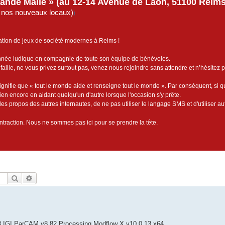
rande Malle » (au 12-14 Avenue de Laon, 51100 Reims)
de nos nouveaux locaux)
)
ation de jeux de société modernes à Reims !
année ludique en compagnie de toute son équipe de bénévoles.
faille, ne vous privez surtout pas, venez nous rejoindre sans attendre et n’hésitez 
ignifie que « tout le monde aide et renseigne tout le monde ». Par conséquent, si 
bien encore en aidant quelqu'un d'autre lorsque l'occasion s'y prête.
es propos des autres internautes, de ne pas utiliser le langage SMS et d'utiliser au
contraction. Nous ne sommes pas ici pour se prendre la tête.
Rechercher
Recherche avancée
3 IGI ParCAM v8.82 Processing Modflow X v10.0.13 x64