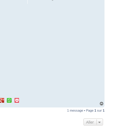
H
a
1 message • Page
1
sur
1
u
t
Aller