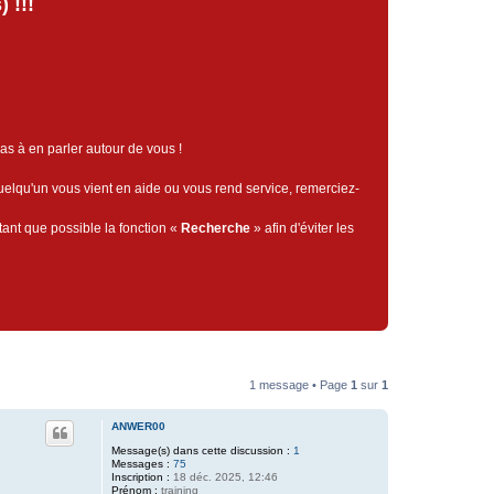
 !!!
pas à en parler autour de vous !
quelqu'un vous vient en aide ou vous rend service, remerciez-
tant que possible la fonction «
Recherche
» afin d'éviter les
1 message • Page
1
sur
1
ANWER00
Message(s) dans cette discussion :
1
Messages :
75
Inscription :
18 déc. 2025, 12:46
Prénom :
training