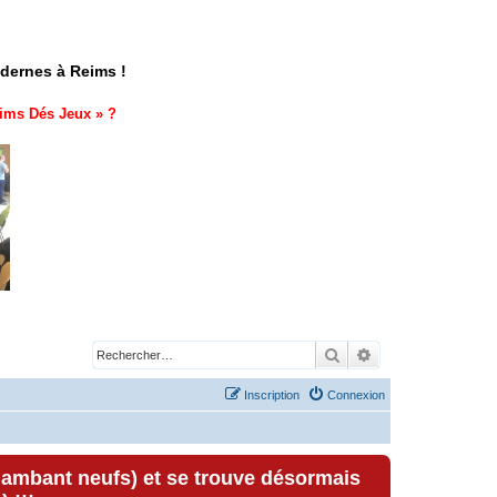
odernes à Reims !
ims Dés Jeux
» ?
Rechercher
Recherche avancé
Inscription
Connexion
lambant neufs) et se trouve désormais