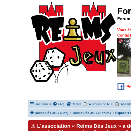
Fo
Forum 
Vous êt
Contact
htt
Raccourcis
FAQ
Règles
À propos de RDJ
Agend
Reims Dés Jeux (Site)
Reims Dés Jeux (Forum)
Espace « V
⚠
L’association « Reims Dés Jeux » a 