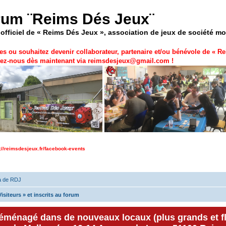
rum ¨Reims Dés Jeux¨
officiel de « Reims Dés Jeux », association de jeux de société m
es ou souhaitez devenir collaborateur, partenaire et/ou bénévole de «
Re
ez-nous dès maintenant via
reimsdesjeux@gmail.com
!
p://reimsdesjeux.fr/facebook-events
a de RDJ
isiteurs » et inscrits au forum
déménagé dans de nouveaux locaux (plus grands et f