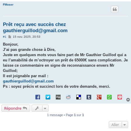
FMoser
Prêt reçu avec succès chez
gauthierguillod@gmail.com
M
#1
15 nov. 2025, 20:53
e
s
Bonjour,
s
J’ai pas grande chose à Dire,
a
g
Juste en quelques mots vous faire part de Mr Gauthier Guillod qui a
e
eu l’amabilité de m’octroyer un prêt de 65000€ sans complication. Je
laisse ce commentaire en signe de reconnaissance envers Mr
Guillod;
Il est joignable par mail :
gauthierguillod@gmail.com
Ps : soyez précis et succinct lors de votre demande, merci.
Répondre
1 message • Page
1
sur
1
Aller