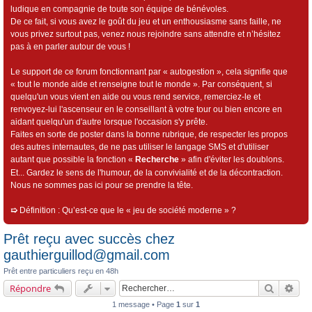
ludique en compagnie de toute son équipe de bénévoles.
De ce fait, si vous avez le goût du jeu et un enthousiasme sans faille, ne
vous privez surtout pas, venez nous rejoindre sans attendre et n’hésitez
pas à en parler autour de vous !
Le support de ce forum fonctionnant par « autogestion », cela signifie que
« tout le monde aide et renseigne tout le monde ». Par conséquent, si
quelqu'un vous vient en aide ou vous rend service, remerciez-le et
renvoyez-lui l'ascenseur en le conseillant à votre tour ou bien encore en
aidant quelqu'un d'autre lorsque l'occasion s'y prête.
Faites en sorte de poster dans la bonne rubrique, de respecter les propos
des autres internautes, de ne pas utiliser le langage SMS et d'utiliser
autant que possible la fonction «
Recherche
» afin d'éviter les doublons.
Et... Gardez le sens de l'humour, de la convivialité et de la décontraction.
Nous ne sommes pas ici pour se prendre la tête.
➯
Définition : Qu’est-ce que le « jeu de société moderne » ?
Prêt reçu avec succès chez
gauthierguillod@gmail.com
Prêt entre particuliers reçu en 48h
Recherch
Rec
Répondre
1 message • Page
1
sur
1