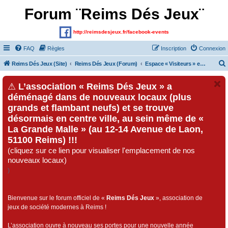
Forum ¨Reims Dés Jeux¨
http://reimsdesjeux.fr/facebook-events
FAQ
Règles
Inscription
Connexion
Reims Dés Jeux (Site)
Reims Dés Jeux (Forum)
Espace « Visiteurs » et inscrits au forum
⚠
L’association « Reims Dés Jeux » a
déménagé dans de nouveaux locaux (plus
grands et flambant neufs) et se trouve
désormais en centre ville, au sein même de «
La Grande Malle » (au 12-14 Avenue de Laon,
51100 Reims) !!!
(cliquez sur ce lien pour visualiser l'emplacement de nos
nouveaux locaux)
)
Bienvenue sur le forum officiel de «
Reims Dés Jeux
», association de
jeux de société modernes à Reims !
L’association ouvre à nouveau ses portes pour une nouvelle année