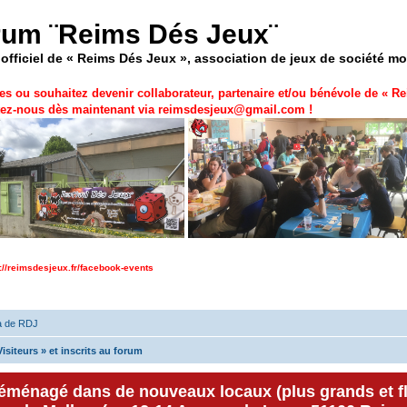
rum ¨Reims Dés Jeux¨
officiel de « Reims Dés Jeux », association de jeux de société m
es ou souhaitez devenir collaborateur, partenaire et/ou bénévole de «
Re
ez-nous dès maintenant via
reimsdesjeux@gmail.com
!
p://reimsdesjeux.fr/facebook-events
a de RDJ
isiteurs » et inscrits au forum
déménagé dans de nouveaux locaux (plus grands et f