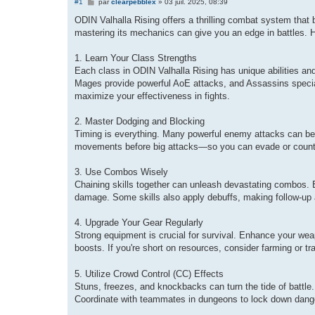
M
#1
par
clearpebblex
»
03 juil. 2025, 08:39
e
s
ODIN Valhalla Rising offers a thrilling combat system that 
s
mastering its mechanics can give you an edge in battles. He
a
g
e
1. Learn Your Class Strengths
Each class in ODIN Valhalla Rising has unique abilities an
Mages provide powerful AoE attacks, and Assassins speciali
maximize your effectiveness in fights.
2. Master Dodging and Blocking
Timing is everything. Many powerful enemy attacks can be
movements before big attacks—so you can evade or counter
3. Use Combos Wisely
Chaining skills together can unleash devastating combos. Ex
damage. Some skills also apply debuffs, making follow-up 
4. Upgrade Your Gear Regularly
Strong equipment is crucial for survival. Enhance your wea
boosts. If you're short on resources, consider farming or tr
5. Utilize Crowd Control (CC) Effects
Stuns, freezes, and knockbacks can turn the tide of battle
Coordinate with teammates in dungeons to lock down dan