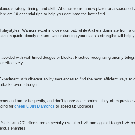
blends strategy, timing, and skill. Whether you're a new player or a seasoned w
re are 10 essential tips to help you dominate the battlefield.
d playstyles. Warriors excel in close combat, while Archers dominate from a d
ze in quick, deadly strikes. Understanding your class’s strengths will help 
 avoided with well-timed dodges or blocks. Practice recognizing enemy teleg
 effectively.
periment with different ability sequences to find the most efficient ways to 
attacks even stronger.
pons and armor frequently, and don’t ignore accessories—they often provide v
ading for
cheap ODIN Diamonds
to speed up upgrades.
. Skills with CC effects are especially useful in PvP and against tough PvE b
gerous enemies.