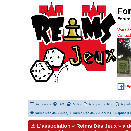
Fo
Forum 
Vous êt
Contact
htt
Raccourcis
FAQ
Règles
À propos de RDJ
Agend
Reims Dés Jeux (Site)
Reims Dés Jeux (Forum)
Espace « V
⚠
L’association « Reims Dés Jeux » a 