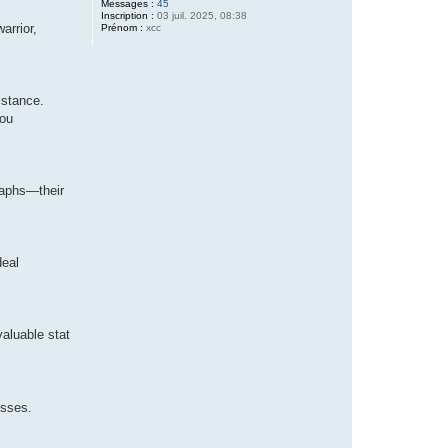
Messages :
45
Inscription :
03 juil. 2025, 08:38
arrior,
Prénom :
xcc
istance.
you
raphs—their
deal
aluable stat
osses.