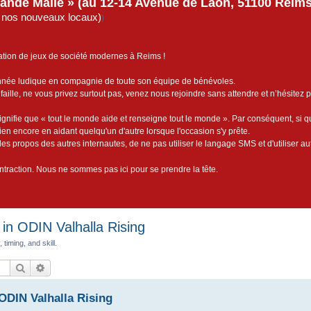
rande Malle » (au 12-14 Avenue de Laon, 51100 Reims)
de nos nouveaux locaux)
)
ation de jeux de société modernes à Reims !
année ludique en compagnie de toute son équipe de bénévoles.
faille, ne vous privez surtout pas, venez nous rejoindre sans attendre et n’hésitez 
ignifie que « tout le monde aide et renseigne tout le monde ». Par conséquent, si 
bien encore en aidant quelqu'un d'autre lorsque l'occasion s'y prête.
es propos des autres internautes, de ne pas utiliser le langage SMS et d'utiliser au
contraction. Nous ne sommes pas ici pour se prendre la tête.
 in ODIN Valhalla Rising
timing, and skill.
Rechercher
Recherche avancée
ODIN Valhalla Rising