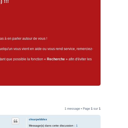
 !!!
pas à en parler autour de vous !
quelqu'un vous vient en aide ou vous rend service, remerciez-
tant que possible la fonction «
Recherche
» afin d'éviter les
1 message • Page
1
sur
1
clearpebblex
Message(s) dans cette discussion :
1