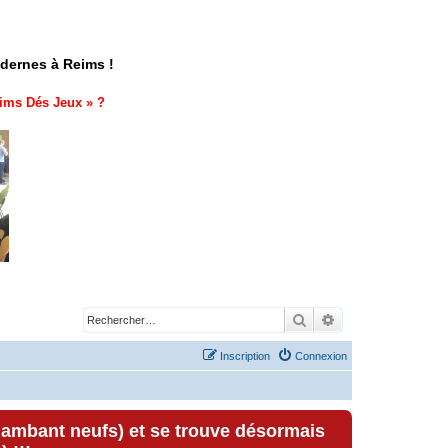
odernes à Reims !
ims Dés Jeux
» ?
Rechercher
Recherche avancé
Inscription
Connexion
lambant neufs) et se trouve désormais