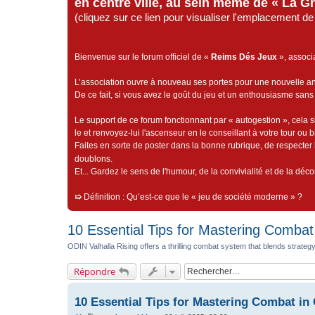
en centre ville, au sein même de « La G
(cliquez sur ce lien pour visualiser l'emplacement 
Bienvenue sur le forum officiel de «
Reims Dés Jeux
», associ
L’association ouvre à nouveau ses portes pour une nouvelle 
De ce fait, si vous avez le goût du jeu et un enthousiasme sans 
Le support de ce forum fonctionnant par « autogestion », cela s
le et renvoyez-lui l'ascenseur en le conseillant à votre tour ou 
Faites en sorte de poster dans la bonne rubrique, de respecter l
doublons.
Et... Gardez le sens de l'humour, de la convivialité et de la dé
➯
Définition : Qu’est-ce que le « jeu de société moderne » ?
10 Essential Tips for Mastering Combat
ODIN Valhalla Rising offers a thrilling combat system that blends strategy, 
Répondre
10 Essential Tips for Mastering Combat in 