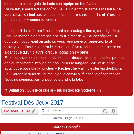
ludique en compagnie de toute son équipe de bénévoles.
De ce fait, si vous avez le goût du jeu et un enthousiasme sans faille, ne
vous privez surtout pas, venez nous rejoindre sans attendre et n’hésitez
pas à en parler autour de vous !
Le support de ce forum fonctionnant par « autogestion », cela signifie que
« tout le monde aide et renseigne tout le monde ». Par conséquent, si
quelqu'un vous vient en aide ou vous rend service, remerciez-le et
renvoyez-lui l'ascenseur en le conseillant à votre tour ou bien encore en
aidant quelqu'un d'autre lorsque l'occasion s'y prête.
Faites en sorte de poster dans la bonne rubrique, de respecter les propos
des autres internautes, de ne pas utiliser le langage SMS et d'utiliser
autant que possible la fonction «
Recherche
» afin d'éviter les doublons.
Et... Gardez le sens de l'humour, de la convivialité et de la décontraction.
Nous ne sommes pas ici pour se prendre la tête.
➯
Définition : Qu’est-ce que le « jeu de société moderne » ?
Festival Dés Jeux 2017
Rechercher
Recherch
Nouveau sujet
8 sujets • Page
1
sur
1
Notes / Épinglés