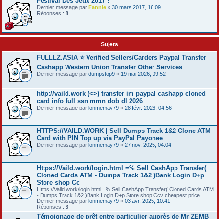
Festival Dés Jeux 2017 !
Dernier message par
Fannie
«
30 mars 2017, 16:09
Réponses :
8
Sujets
FULLLZ.ASIA ⭐️ Verified Sellers/Carders Paypal Transfer
Cashapp Western Union Transfer Other Services
Dernier message par
dumpstop9
«
19 mai 2026, 09:52
http://vaild.work (<>) transfer im paypal cashapp cloned
card info full ssn mmn dob dl 2026
Dernier message par
lonmemay79
«
28 févr. 2026, 04:56
HTTPS://VAILD.WORK | Sell Dumps Track 1&2 Clone ATM
Card with PIN Top up via PayPal Payonee
Dernier message par
lonmemay79
«
27 nov. 2025, 04:04
Https://Vaild.work/login.html =% Sell CashApp Transfer(
Cloned Cards ATM - Dumps Track 1&2 )Bank Login D+p
Store shop Cc
Https://Vaild.work/login.html =% Sell CashApp Transfer( Cloned Cards ATM
- Dumps Track 1&2 )Bank Login D+p Store shop Ccv cheapest price
Dernier message par
lonmemay79
«
03 avr. 2025, 10:41
Réponses :
3
Témoignage de prêt entre particulier auprès de Mr ZEMB