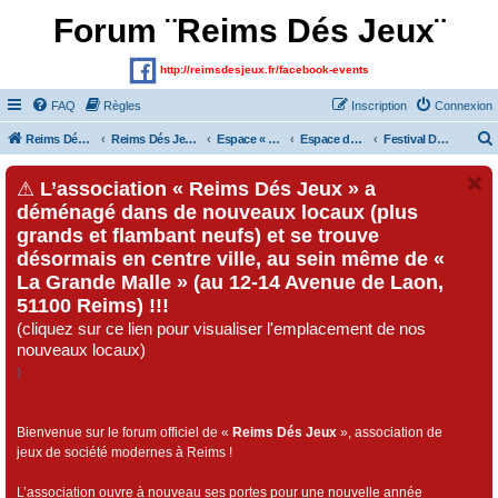
Forum ¨Reims Dés Jeux¨
http://reimsdesjeux.fr/facebook-events
FAQ
Règles
Inscription
Connexion
Reims Dés Jeux (Site)
Reims Dés Jeux (Forum)
Espace « Visiteurs » et inscrits au forum
Espace dédié au « Festival Dés Jeux», organisé par l'association « Reims Dés Jeux » !!!
Festival Dés Jeux 2017
⚠
L’association « Reims Dés Jeux » a
déménagé dans de nouveaux locaux (plus
grands et flambant neufs) et se trouve
désormais en centre ville, au sein même de «
La Grande Malle » (au 12-14 Avenue de Laon,
51100 Reims) !!!
(cliquez sur ce lien pour visualiser l'emplacement de nos
nouveaux locaux)
)
Bienvenue sur le forum officiel de «
Reims Dés Jeux
», association de
jeux de société modernes à Reims !
L’association ouvre à nouveau ses portes pour une nouvelle année