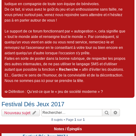
ludique en compagnie de toute son équipe de bénévoles.
De ce fait, si vous avez le goût du jeu et un enthousiasme sans faille, ne
vous privez surtout pas, venez nous rejoindre sans attendre et n’hésitez
pas à en parler autour de vous !
Le support de ce forum fonctionnant par « autogestion », cela signifie que
« tout le monde aide et renseigne tout le monde ». Par conséquent, si
quelqu'un vous vient en aide ou vous rend service, remerciez-le et
renvoyez-lui l'ascenseur en le conseillant à votre tour ou bien encore en
aidant quelqu'un d'autre lorsque l'occasion s'y prête.
Faites en sorte de poster dans la bonne rubrique, de respecter les propos
des autres internautes, de ne pas utiliser le langage SMS et d'utiliser
autant que possible la fonction «
Recherche
» afin d'éviter les doublons.
Et... Gardez le sens de l'humour, de la convivialité et de la décontraction.
Nous ne sommes pas ici pour se prendre la tête.
➯
Définition : Qu’est-ce que le « jeu de société moderne » ?
Festival Dés Jeux 2017
Rechercher
Recherch
Nouveau sujet
8 sujets • Page
1
sur
1
Notes / Épinglés