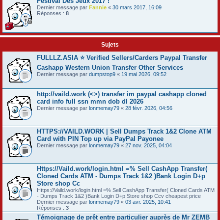
Festival Dés Jeux 2017 !
Dernier message par
Fannie
«
30 mars 2017, 16:09
Réponses :
8
Sujets
FULLLZ.ASIA ⭐️ Verified Sellers/Carders Paypal Transfer
Cashapp Western Union Transfer Other Services
Dernier message par
dumpstop9
«
19 mai 2026, 09:52
http://vaild.work (<>) transfer im paypal cashapp cloned
card info full ssn mmn dob dl 2026
Dernier message par
lonmemay79
«
28 févr. 2026, 04:56
HTTPS://VAILD.WORK | Sell Dumps Track 1&2 Clone ATM
Card with PIN Top up via PayPal Payonee
Dernier message par
lonmemay79
«
27 nov. 2025, 04:04
Https://Vaild.work/login.html =% Sell CashApp Transfer(
Cloned Cards ATM - Dumps Track 1&2 )Bank Login D+p
Store shop Cc
Https://Vaild.work/login.html =% Sell CashApp Transfer( Cloned Cards ATM
- Dumps Track 1&2 )Bank Login D+p Store shop Ccv cheapest price
Dernier message par
lonmemay79
«
03 avr. 2025, 10:41
Réponses :
3
Témoignage de prêt entre particulier auprès de Mr ZEMB