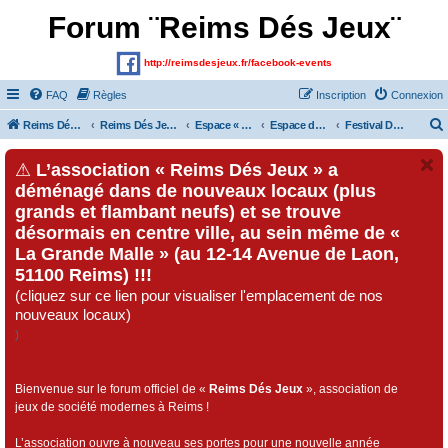
Forum ¨Reims Dés Jeux¨
http://reimsdesjeux.fr/facebook-events
FAQ
Règles
Inscription
Connexion
Reims Dés Jeux (Site)
Reims Dés Jeux (Forum)
Espace « Visiteurs » et inscrits au forum
Espace dédié au « Festival Dés Jeux», organisé par l'association « Reims Dés Jeux » !!!
Festival Dés Jeux 2017
⚠
L’association « Reims Dés Jeux » a
déménagé dans de nouveaux locaux (plus
grands et flambant neufs) et se trouve
désormais en centre ville, au sein même de «
La Grande Malle » (au 12-14 Avenue de Laon,
51100 Reims) !!!
(cliquez sur ce lien pour visualiser l'emplacement de nos
nouveaux locaux)
)
Bienvenue sur le forum officiel de «
Reims Dés Jeux
», association de
jeux de société modernes à Reims !
L’association ouvre à nouveau ses portes pour une nouvelle année