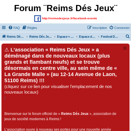
Forum ¨Reims Dés Jeux¨
http://reimsdesjeux.fr/facebook-events
FAQ
Règles
Inscription
Connexion
Reims Dés Jeux (Site)
Reims Dés Jeux (Forum)
Espace « Visiteurs » et inscrits au forum
Espace dédié au « Festival Dés Jeux», organisé par l'association « Reims Dés Jeux » !!!
Festival Dés Jeux 2017
⚠
L’association « Reims Dés Jeux » a
déménagé dans de nouveaux locaux (plus
grands et flambant neufs) et se trouve
désormais en centre ville, au sein même de «
La Grande Malle » (au 12-14 Avenue de Laon,
51100 Reims) !!!
(cliquez sur ce lien pour visualiser l'emplacement de nos
nouveaux locaux)
)
Bienvenue sur le forum officiel de «
Reims Dés Jeux
», association de
jeux de société modernes à Reims !
L’association ouvre à nouveau ses portes pour une nouvelle année