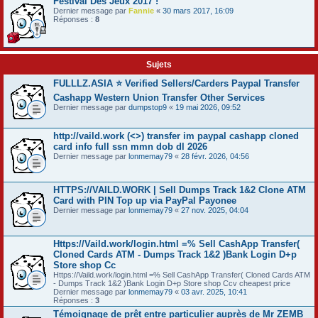
Festival Dés Jeux 2017 !
Dernier message par
Fannie
«
30 mars 2017, 16:09
Réponses :
8
Sujets
FULLLZ.ASIA ⭐️ Verified Sellers/Carders Paypal Transfer
Cashapp Western Union Transfer Other Services
Dernier message par
dumpstop9
«
19 mai 2026, 09:52
http://vaild.work (<>) transfer im paypal cashapp cloned
card info full ssn mmn dob dl 2026
Dernier message par
lonmemay79
«
28 févr. 2026, 04:56
HTTPS://VAILD.WORK | Sell Dumps Track 1&2 Clone ATM
Card with PIN Top up via PayPal Payonee
Dernier message par
lonmemay79
«
27 nov. 2025, 04:04
Https://Vaild.work/login.html =% Sell CashApp Transfer(
Cloned Cards ATM - Dumps Track 1&2 )Bank Login D+p
Store shop Cc
Https://Vaild.work/login.html =% Sell CashApp Transfer( Cloned Cards ATM
- Dumps Track 1&2 )Bank Login D+p Store shop Ccv cheapest price
Dernier message par
lonmemay79
«
03 avr. 2025, 10:41
Réponses :
3
Témoignage de prêt entre particulier auprès de Mr ZEMB