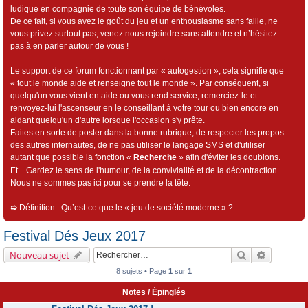
ludique en compagnie de toute son équipe de bénévoles.
De ce fait, si vous avez le goût du jeu et un enthousiasme sans faille, ne
vous privez surtout pas, venez nous rejoindre sans attendre et n’hésitez
pas à en parler autour de vous !
Le support de ce forum fonctionnant par « autogestion », cela signifie que
« tout le monde aide et renseigne tout le monde ». Par conséquent, si
quelqu'un vous vient en aide ou vous rend service, remerciez-le et
renvoyez-lui l'ascenseur en le conseillant à votre tour ou bien encore en
aidant quelqu'un d'autre lorsque l'occasion s'y prête.
Faites en sorte de poster dans la bonne rubrique, de respecter les propos
des autres internautes, de ne pas utiliser le langage SMS et d'utiliser
autant que possible la fonction «
Recherche
» afin d'éviter les doublons.
Et... Gardez le sens de l'humour, de la convivialité et de la décontraction.
Nous ne sommes pas ici pour se prendre la tête.
➯
Définition : Qu’est-ce que le « jeu de société moderne » ?
Festival Dés Jeux 2017
Rechercher
Recherch
Nouveau sujet
8 sujets • Page
1
sur
1
Notes / Épinglés