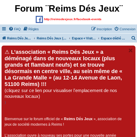
Forum ¨Reims Dés Jeux¨
http://reimsdesjeux.fr/facebook-events
FAQ
Règles
Inscription
Connexion
Reims Dés Jeux (Site)
Reims Dés Jeux (Forum)
Espace « Visiteurs » et inscrits au forum
Espace dédié au « Festival Dés Jeux», organisé par l'association « Reims Dés Jeux » !!!
⚠
L’association « Reims Dés Jeux » a
déménagé dans de nouveaux locaux (plus
grands et flambant neufs) et se trouve
désormais en centre ville, au sein même de «
La Grande Malle » (au 12-14 Avenue de Laon,
51100 Reims) !!!
(cliquez sur ce lien pour visualiser l'emplacement de nos
nouveaux locaux)
)
Bienvenue sur le forum officiel de «
Reims Dés Jeux
», association de
jeux de société modernes à Reims !
L’association ouvre à nouveau ses portes pour une nouvelle année