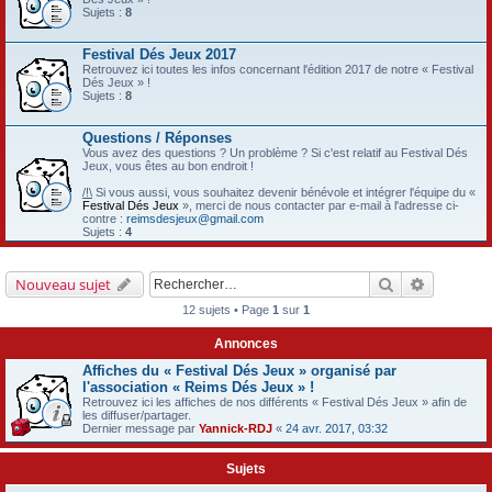
Sujets :
8
Festival Dés Jeux 2017
Retrouvez ici toutes les infos concernant l'édition 2017 de notre « Festival
Dés Jeux » !
Sujets :
8
Questions / Réponses
Vous avez des questions ? Un problème ? Si c'est relatif au Festival Dés
Jeux, vous êtes au bon endroit !
/!\
Si vous aussi, vous souhaitez devenir bénévole et intégrer l'équipe du «
Festival Dés Jeux
», merci de nous contacter par e-mail à l'adresse ci-
contre :
reimsdesjeux@gmail.com
Sujets :
4
Rechercher
Recherch
Nouveau sujet
12 sujets • Page
1
sur
1
Annonces
Affiches du « Festival Dés Jeux » organisé par
l'association « Reims Dés Jeux » !
Retrouvez ici les affiches de nos différents « Festival Dés Jeux » afin de
les diffuser/partager.
Dernier message par
Yannick-RDJ
«
24 avr. 2017, 03:32
Sujets