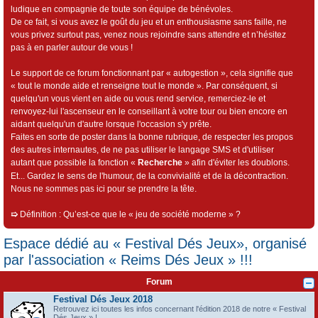
ludique en compagnie de toute son équipe de bénévoles.
De ce fait, si vous avez le goût du jeu et un enthousiasme sans faille, ne
vous privez surtout pas, venez nous rejoindre sans attendre et n’hésitez
pas à en parler autour de vous !
Le support de ce forum fonctionnant par « autogestion », cela signifie que
« tout le monde aide et renseigne tout le monde ». Par conséquent, si
quelqu'un vous vient en aide ou vous rend service, remerciez-le et
renvoyez-lui l'ascenseur en le conseillant à votre tour ou bien encore en
aidant quelqu'un d'autre lorsque l'occasion s'y prête.
Faites en sorte de poster dans la bonne rubrique, de respecter les propos
des autres internautes, de ne pas utiliser le langage SMS et d'utiliser
autant que possible la fonction «
Recherche
» afin d'éviter les doublons.
Et... Gardez le sens de l'humour, de la convivialité et de la décontraction.
Nous ne sommes pas ici pour se prendre la tête.
➯
Définition : Qu’est-ce que le « jeu de société moderne » ?
Espace dédié au « Festival Dés Jeux», organisé
par l'association « Reims Dés Jeux » !!!
Forum
Festival Dés Jeux 2018
Retrouvez ici toutes les infos concernant l'édition 2018 de notre « Festival
Dés Jeux » !