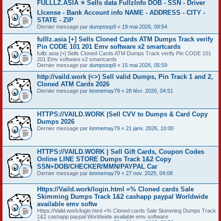
FULLLZ.ASIA ⭐️ Sells data FullzInfo DOB - SSN - Driver
LIcense - Bank Account info NAME - ADDRESS - CITY -
STATE - ZIP
Dernier message par
dumpstop9
«
19 mai 2026, 09:54
fulllz.asia [+] Sells Cloned Cards ATM Dumps Track verify
Pin CODE 101 201 Emv software x2 smartcards
fulllz.asia [+] Sells Cloned Cards ATM Dumps Track verify Pin CODE 101
201 Emv software x2 smartcards
Dernier message par
dumpstop9
«
15 mai 2026, 05:59
http://vaild.work (<>) Sell valid Dumps, Pin Track 1 and 2,
Cloned ATM Cards 2026
Dernier message par
lonmemay79
«
28 févr. 2026, 04:51
HTTPS://VAILD.WORK |Sell CVV to Dumps & Card Copy
Dumps 2026
Dernier message par
lonmemay79
«
21 janv. 2026, 10:00
HTTPS://VAILD.WORK | Sell Gift Cards, Coupon Codes
Online LINE STORE Dumps Track 1&2 Copy
SSN+DOB/CHECKER/MMN/PAYPAL Car
Dernier message par
lonmemay79
«
27 nov. 2025, 04:08
Https://Vaild.work/login.html =% Cloned cards Sale
Skimming Dumps Track 1&2 cashapp paypal Worldwide
available emv softw
Https://Vaild.work/login.html =% Cloned cards Sale Skimming Dumps Track
1&2 cashapp paypal Worldwide available emv software