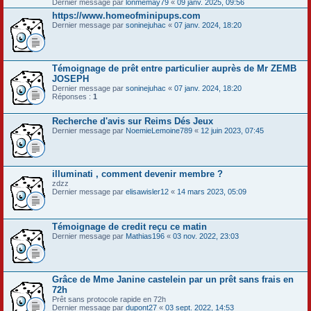
Dernier message par
lonmemay79
«
09 janv. 2025, 09:56
https://www.homeofminipups.com
Dernier message par
soninejuhac
«
07 janv. 2024, 18:20
Témoignage de prêt entre particulier auprès de Mr ZEMB
JOSEPH
Dernier message par
soninejuhac
«
07 janv. 2024, 18:20
Réponses :
1
Recherche d'avis sur Reims Dés Jeux
Dernier message par
NoemieLemoine789
«
12 juin 2023, 07:45
illuminati , comment devenir membre ?
zdzz
Dernier message par
elisawisler12
«
14 mars 2023, 05:09
Témoignage de credit reçu ce matin
Dernier message par
Mathias196
«
03 nov. 2022, 23:03
Grâce de Mme Janine castelein par un prêt sans frais en
72h
Prêt sans protocole rapide en 72h
Dernier message par
dupont27
«
03 sept. 2022, 14:53