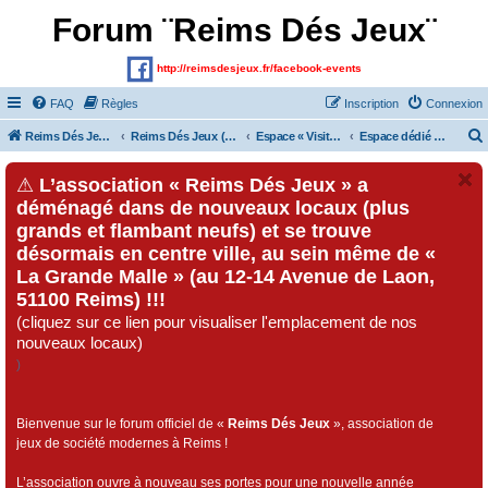
Forum ¨Reims Dés Jeux¨
http://reimsdesjeux.fr/facebook-events
FAQ
Règles
Inscription
Connexion
Reims Dés Jeux (Site)
Reims Dés Jeux (Forum)
Espace « Visiteurs » et inscrits au forum
Espace dédié au « Festival Dés Jeux», organisé par l'association « Reims Dés Jeux » !!!
⚠
L’association « Reims Dés Jeux » a
déménagé dans de nouveaux locaux (plus
grands et flambant neufs) et se trouve
désormais en centre ville, au sein même de «
La Grande Malle » (au 12-14 Avenue de Laon,
51100 Reims) !!!
(cliquez sur ce lien pour visualiser l'emplacement de nos
nouveaux locaux)
)
Bienvenue sur le forum officiel de «
Reims Dés Jeux
», association de
jeux de société modernes à Reims !
L’association ouvre à nouveau ses portes pour une nouvelle année