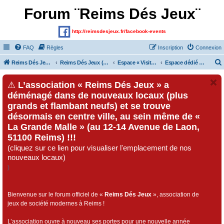
Forum ¨Reims Dés Jeux¨
http://reimsdesjeux.fr/facebook-events
FAQ
Règles
Inscription
Connexion
Reims Dés Jeux (Site)
Reims Dés Jeux (Forum)
Espace « Visiteurs » et inscrits au forum
Espace dédié au « Festival Dés Jeux», organisé par l'association « Reims Dés Jeux » !!!
⚠
L’association « Reims Dés Jeux » a
déménagé dans de nouveaux locaux (plus
grands et flambant neufs) et se trouve
désormais en centre ville, au sein même de «
La Grande Malle » (au 12-14 Avenue de Laon,
51100 Reims) !!!
(cliquez sur ce lien pour visualiser l'emplacement de nos
nouveaux locaux)
)
Bienvenue sur le forum officiel de «
Reims Dés Jeux
», association de
jeux de société modernes à Reims !
L’association ouvre à nouveau ses portes pour une nouvelle année