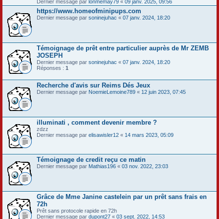
Dernier message par
lonmemay79
«
09 janv. 2025, 09:56
https://www.homeofminipups.com
Dernier message par
soninejuhac
«
07 janv. 2024, 18:20
Témoignage de prêt entre particulier auprès de Mr ZEMB
JOSEPH
Dernier message par
soninejuhac
«
07 janv. 2024, 18:20
Réponses :
1
Recherche d'avis sur Reims Dés Jeux
Dernier message par
NoemieLemoine789
«
12 juin 2023, 07:45
illuminati , comment devenir membre ?
zdzz
Dernier message par
elisawisler12
«
14 mars 2023, 05:09
Témoignage de credit reçu ce matin
Dernier message par
Mathias196
«
03 nov. 2022, 23:03
Grâce de Mme Janine castelein par un prêt sans frais en
72h
Prêt sans protocole rapide en 72h
Dernier message par
dupont27
«
03 sept. 2022, 14:53