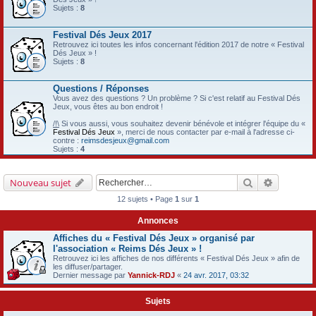
Sujets :
8
Festival Dés Jeux 2017
Retrouvez ici toutes les infos concernant l'édition 2017 de notre « Festival
Dés Jeux » !
Sujets :
8
Questions / Réponses
Vous avez des questions ? Un problème ? Si c'est relatif au Festival Dés
Jeux, vous êtes au bon endroit !
/!\
Si vous aussi, vous souhaitez devenir bénévole et intégrer l'équipe du «
Festival Dés Jeux
», merci de nous contacter par e-mail à l'adresse ci-
contre :
reimsdesjeux@gmail.com
Sujets :
4
Rechercher
Recherch
Nouveau sujet
12 sujets • Page
1
sur
1
Annonces
Affiches du « Festival Dés Jeux » organisé par
l'association « Reims Dés Jeux » !
Retrouvez ici les affiches de nos différents « Festival Dés Jeux » afin de
les diffuser/partager.
Dernier message par
Yannick-RDJ
«
24 avr. 2017, 03:32
Sujets