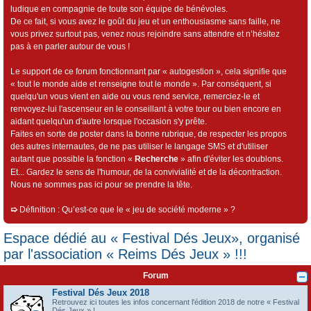
ludique en compagnie de toute son équipe de bénévoles.
De ce fait, si vous avez le goût du jeu et un enthousiasme sans faille, ne
vous privez surtout pas, venez nous rejoindre sans attendre et n’hésitez
pas à en parler autour de vous !
Le support de ce forum fonctionnant par « autogestion », cela signifie que
« tout le monde aide et renseigne tout le monde ». Par conséquent, si
quelqu'un vous vient en aide ou vous rend service, remerciez-le et
renvoyez-lui l'ascenseur en le conseillant à votre tour ou bien encore en
aidant quelqu'un d'autre lorsque l'occasion s'y prête.
Faites en sorte de poster dans la bonne rubrique, de respecter les propos
des autres internautes, de ne pas utiliser le langage SMS et d'utiliser
autant que possible la fonction «
Recherche
» afin d'éviter les doublons.
Et... Gardez le sens de l'humour, de la convivialité et de la décontraction.
Nous ne sommes pas ici pour se prendre la tête.
➯
Définition : Qu’est-ce que le « jeu de société moderne » ?
Espace dédié au « Festival Dés Jeux», organisé
par l'association « Reims Dés Jeux » !!!
Forum
Festival Dés Jeux 2018
Retrouvez ici toutes les infos concernant l'édition 2018 de notre « Festival
Dés Jeux » !