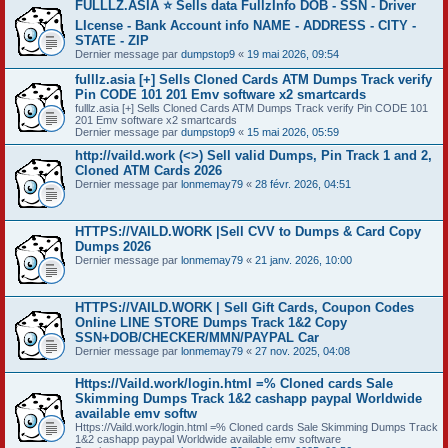
FULLLZ.ASIA ⭐️ Sells data FullzInfo DOB - SSN - Driver
LIcense - Bank Account info NAME - ADDRESS - CITY -
STATE - ZIP
Dernier message par
dumpstop9
«
19 mai 2026, 09:54
fulllz.asia [+] Sells Cloned Cards ATM Dumps Track verify
Pin CODE 101 201 Emv software x2 smartcards
fulllz.asia [+] Sells Cloned Cards ATM Dumps Track verify Pin CODE 101
201 Emv software x2 smartcards
Dernier message par
dumpstop9
«
15 mai 2026, 05:59
http://vaild.work (<>) Sell valid Dumps, Pin Track 1 and 2,
Cloned ATM Cards 2026
Dernier message par
lonmemay79
«
28 févr. 2026, 04:51
HTTPS://VAILD.WORK |Sell CVV to Dumps & Card Copy
Dumps 2026
Dernier message par
lonmemay79
«
21 janv. 2026, 10:00
HTTPS://VAILD.WORK | Sell Gift Cards, Coupon Codes
Online LINE STORE Dumps Track 1&2 Copy
SSN+DOB/CHECKER/MMN/PAYPAL Car
Dernier message par
lonmemay79
«
27 nov. 2025, 04:08
Https://Vaild.work/login.html =% Cloned cards Sale
Skimming Dumps Track 1&2 cashapp paypal Worldwide
available emv softw
Https://Vaild.work/login.html =% Cloned cards Sale Skimming Dumps Track
1&2 cashapp paypal Worldwide available emv software