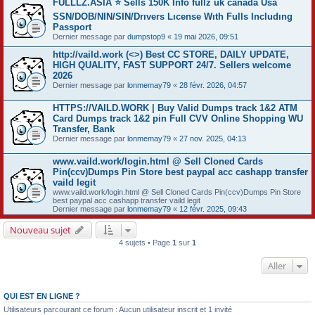
FULLLZ.ASIA ⭐️ Sells 150K Info fullz uk canada Usa
SSN/DOB/NIN/SIN/Drıvers Lıcense Wıth Fulls Includıng
Passport
Dernier message par
dumpstop9
«
19 mai 2026, 09:51
http://vaild.work (<>) Best CC STORE, DAILY UPDATE,
HIGH QUALITY, FAST SUPPORT 24/7. Sellers welcome
2026
Dernier message par
lonmemay79
«
28 févr. 2026, 04:57
HTTPS://VAILD.WORK | Buy Valid Dumps track 1&2 ATM
Card Dumps track 1&2 pin Full CVV Online Shopping WU
Transfer, Bank
Dernier message par
lonmemay79
«
27 nov. 2025, 04:13
www.vaild.work/login.html @ Sell Cloned Cards
Pin(ccv)Dumps Pin Store best paypal acc cashapp transfer
vaild legit
www.vaild.work/login.html @ Sell Cloned Cards Pin(ccv)Dumps Pin Store
best paypal acc cashapp transfer vaild legit
Dernier message par
lonmemay79
«
12 févr. 2025, 09:43
Nouveau sujet
4 sujets • Page
1
sur
1
Aller
QUI EST EN LIGNE ?
Utilisateurs parcourant ce forum : Aucun utilisateur inscrit et 1 invité